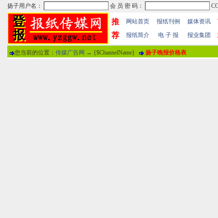
推
网站首页
报纸刊例
媒体资讯
荐
报纸简介
电 子 报
报业集团
您当前的位置：
传媒广告网
→ {$ChannelName}
扬子晚报价格表
热门文章
·
苏州日报数字版电子报...
·
东南早报数字版电子报...
·
南方周末报数字版电子...
报纸标题
·
大连晚报数字报电子版...
评论情况
·
参考消息数字版电子报...
·
半岛晨报数字报电子版...
用户名
·
羊城晚报数字版电子报...
·
苍梧晚报数字版电子报...
分 值
100分
8
·
邯郸日报数字版电子报...
·
衡阳晚报数字版电子报...
说 明
·
扬州晚报数字版电子报...
·
无锡日报数字版电子报...
关于本站
-
网站帮助
-
广告合作
-
下载声明
-
友情
广告热线：025-86609867 广告传媒全国免费电话:400