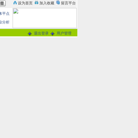
体平点
业分析
退出登录
用户管理
论
0分
交谈
-
留言信箱
@163.com