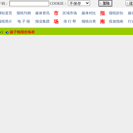
市
指
网站首页
报纸刊例
媒体资讯
区域市场
媒体对比
报纸折扣
媒
场
南
报纸简介
电 子 报
报业集团
排 行 帮
报纸分类
投放指南
行
me}
扬子晚报价格表
报纸评论
报纸标题
刘洋扬子晚报登报爱情表白
评论情况
共有
0
人参与评价，平均得分：
0
分
暂时无人参加评
用户名
！
 值
100分
85分
70分
55分
40分
25分
10分
 明
(注“
！
”为必填内容。)
站帮助
-
广告合作
-
下载声明
-
友情连接
-
网站地图
-
管理登陆
-
QQ在线咨询
-
QQ在线
5-86609867 广告传媒全国免费电话:400-661-9909 邮箱：86609867@163.com 96.096