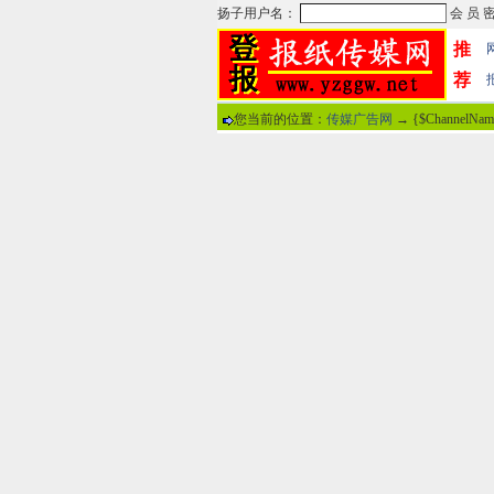
推
荐
您当前的位置：
传媒广告网
→ {$ChannelNa
热门文章
·
苏州日报数字版电子报...
·
东南早报数字版电子报...
·
南方周末报数字版电子...
·
大连晚报数字报电子版...
·
参考消息数字版电子报...
·
半岛晨报数字报电子版...
·
羊城晚报数字版电子报...
·
苍梧晚报数字版电子报...
分
·
邯郸日报数字版电子报...
·
衡阳晚报数字版电子报...
说
·
无锡日报数字版电子报...
·
扬州晚报数字版电子报...
关于本站
-
网
广告热线：02