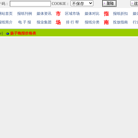
市
指
网站首页
报纸刊例
媒体资讯
区域市场
媒体对比
报纸折扣
媒
场
南
报纸简介
电 子 报
报业集团
排 行 帮
报纸分类
投放指南
行
me}
扬子晚报价格表
报纸评论
报纸标题
领航服务外包扬子晚报登把通知王东
评论情况
共有
0
人参与评价，平均得分：
0
分
暂时无人参加评
用户名
！
 值
100分
85分
70分
55分
40分
25分
10分
 明
(注“
！
”为必填内容。)
站帮助
-
广告合作
-
下载声明
-
友情连接
-
网站地图
-
管理登陆
-
QQ在线咨询
-
QQ在线
5-86609867 广告传媒全国免费电话:400-661-9909 邮箱：86609867@163.com 96.096