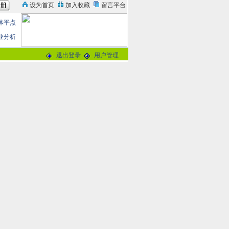
体平点
业分析
退出登录
用户管理
论
0分
交谈
-
留言信箱
@163.com