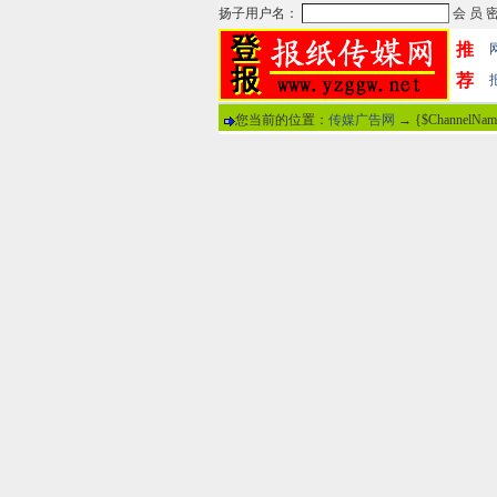
推
荐
您当前的位置：
传媒广告网
→ {$ChannelNa
热门文章
·
苏州日报数字版电子报...
·
东南早报数字版电子报...
·
南方周末报数字版电子...
·
大连晚报数字报电子版...
·
参考消息数字版电子报...
·
半岛晨报数字报电子版...
·
羊城晚报数字版电子报...
·
苍梧晚报数字版电子报...
分
·
邯郸日报数字版电子报...
·
衡阳晚报数字版电子报...
说
·
扬州晚报数字版电子报...
·
无锡日报数字版电子报...
关于本站
-
网
广告热线：02