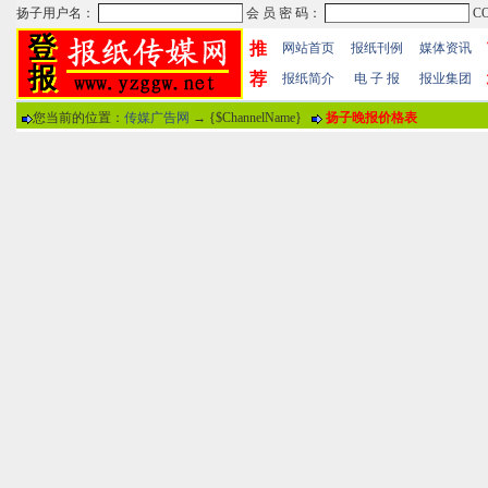
推
网站首页
报纸刊例
媒体资讯
荐
报纸简介
电 子 报
报业集团
您当前的位置：
传媒广告网
→ {$ChannelName}
扬子晚报价格表
热门文章
·
苏州日报数字版电子报...
·
东南早报数字版电子报...
·
南方周末报数字版电子...
报纸标题
·
大连晚报数字报电子版...
评论情况
·
参考消息数字版电子报...
·
半岛晨报数字报电子版...
用户名
·
羊城晚报数字版电子报...
·
苍梧晚报数字版电子报...
分 值
100分
8
·
邯郸日报数字版电子报...
·
衡阳晚报数字版电子报...
说 明
·
扬州晚报数字版电子报...
·
无锡日报数字版电子报...
关于本站
-
网站帮助
-
广告合作
-
下载声明
-
友情
广告热线：025-86609867 广告传媒全国免费电话:400