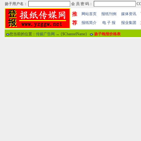
推
网站首页
报纸刊例
媒体资讯
荐
报纸简介
电 子 报
报业集团
您当前的位置：
传媒广告网
→ {$ChannelName}
扬子晚报价格表
热门文章
·
苏州日报数字版电子报...
·
东南早报数字版电子报...
·
南方周末报数字版电子...
报纸标题
·
大连晚报数字报电子版...
评论情况
·
参考消息数字版电子报...
·
半岛晨报数字报电子版...
用户名
·
羊城晚报数字版电子报...
·
苍梧晚报数字版电子报...
分 值
100分
8
·
邯郸日报数字版电子报...
·
衡阳晚报数字版电子报...
说 明
·
扬州晚报数字版电子报...
·
无锡日报数字版电子报...
关于本站
-
网站帮助
-
广告合作
-
下载声明
-
友情
广告热线：025-86609867 广告传媒全国免费电话:400