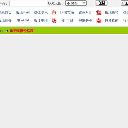
市
指
网站首页
报纸刊例
媒体资讯
区域市场
媒体对比
报纸折扣
媒
场
南
报纸简介
电 子 报
报业集团
排 行 帮
报纸分类
投放指南
行
me}
扬子晚报价格表
报纸评论
报纸标题
股东确权江苏经济报登报催告公告
评论情况
共有
0
人参与评价，平均得分：
0
分
暂时无人参加评
用户名
！
 值
100分
85分
70分
55分
40分
25分
10分
 明
(注“
！
”为必填内容。)
站帮助
-
广告合作
-
下载声明
-
友情连接
-
网站地图
-
管理登陆
-
QQ在线咨询
-
QQ在线
5-86609867 广告传媒全国免费电话:400-661-9909 邮箱：86609867@163.com 96.096