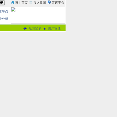
体平点
业分析
退出登录
用户管理
论
0分
交谈
-
留言信箱
@163.com