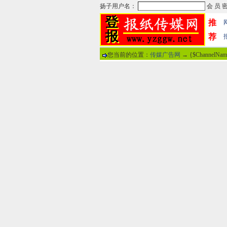
推
荐
您当前的位置：
传媒广告网
→ {$ChannelNa
热门文章
·
苏州日报数字版电子报...
·
东南早报数字版电子报...
·
南方周末报数字版电子...
·
大连晚报数字报电子版...
·
参考消息数字版电子报...
·
半岛晨报数字报电子版...
·
羊城晚报数字版电子报...
·
苍梧晚报数字版电子报...
分
·
邯郸日报数字版电子报...
·
衡阳晚报数字版电子报...
说
·
扬州晚报数字版电子报...
·
无锡日报数字版电子报...
关于本站
-
网
广告热线：02