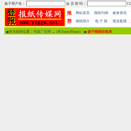
推
网站首页
报纸刊例
媒体资讯
荐
报纸简介
电 子 报
报业集团
您当前的位置：
传媒广告网
→ {$ChannelName}
扬子晚报价格表
热门文章
·
苏州日报数字版电子报...
·
东南早报数字版电子报...
·
南方周末报数字版电子...
报纸标题
·
大连晚报数字报电子版...
评论情况
·
参考消息数字版电子报...
·
半岛晨报数字报电子版...
用户名
·
羊城晚报数字版电子报...
·
苍梧晚报数字版电子报...
分 值
100分
8
·
邯郸日报数字版电子报...
·
衡阳晚报数字版电子报...
说 明
·
扬州晚报数字版电子报...
·
无锡日报数字版电子报...
关于本站
-
网站帮助
-
广告合作
-
下载声明
-
友情
广告热线：025-86609867 广告传媒全国免费电话:400