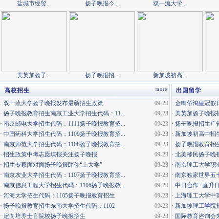
盐城市经贸...
扬子晚报今...
双一流大学...
美英加扬子...
扬子晚报招...
新加坡初高...
more
高校招生
出国留学
·
双一流大学扬子晚报发布最新招生政策
09-23
·
金鹰侨鸿皇冠假日
·
扬子晚报教育招生南京工业大学招生代码：11...
09-23
·
美英加扬子晚报
·
南京邮电大学招生代码：1111扬子晚报教育招...
09-23
·
扬子晚报招生广
·
中国药科大学招生代码：1109扬子晚报教育招...
09-23
·
新加坡初高中招生
·
南京师范大学招生代码：1108扬子晚报教育招...
09-23
·
扬子晚报教育招生
·
招生政策中考志愿填报关注扬子晚报
09-23
·
北美移民扬子晚
·
招生专家面对面扬子晚报助你“上大学”
09-23
·
南京理工大学职
·
南京农业大学招生代码：1107扬子晚报教育招...
09-23
·
南京独家世界五
·
南京信息工程大学招生代码：1106扬子晚报教...
09-23
·
中日合作--直升
·
河海大学招生代码：1105扬子晚报教育招生
09-23
·
上海理工大学中
·
扬子晚报教育招生东南大学招生代码：1102
09-23
·
新加坡理工学院
·
定向培养士官院校扬子晚报招生
09-23
·
国际教育咨询会