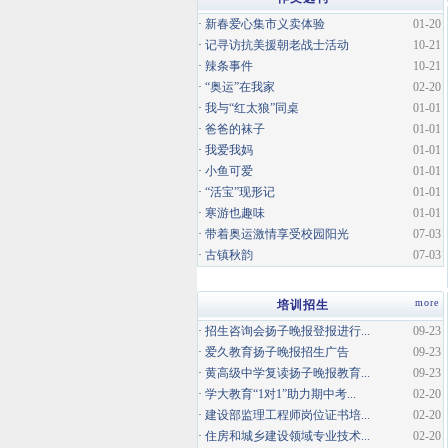
·
新春爱心集市义卖体验
01-20
·
记寻访抗美援朝老战士活动
10-21
·
辣条事件
10-21
·
“奥运”在我家
02-20
·
我与“红太狼”同桌
01-01
·
爸爸的袜子
01-01
·
我爱我妈
01-01
·
小鱼可爱
01-01
·
“活宝”现形记
01-01
·
寒游也趣味
01-01
·
带着奥运激情享受校园阳光
07-03
·
古镇秋韵
07-03
more
培训招生
·
招生咨询会扬子晚报登报进行...
09-23
·
爱久教育扬子晚报招生广告
09-23
·
黄高级中学复读扬子晚报教育...
09-23
·
学大教育“1对1”助力期中考...
02-20
·
建设部监理工程师岗位证书培...
02-20
·
住房和城乡建设领域专业技术...
02-20