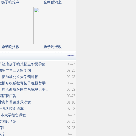
扬子晚报今...
金鹰侨鸿皇...
扬子晚报教...
扬子晚报教...
more
酒店扬子晚报招生华夏季留...
09-23
招生广告三大留学国
09-23
告新加坡公立大学预科招生
09-23
报名权威教育扬子晚报留学...
09-23
周六西班牙国立马德里大学...
09-23
报招聘广告
09-23
业素养普遍表示满意
01-10
十强名校直通车
07-03
日本大学预备课程
07-03
英国际学院
07-03
招生
07-03
来宁
07-03