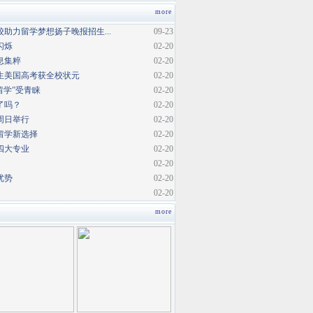
more
助力留学梦想扬子晚报招生...
09-23
闪烁
02-20
息集粹
02-20
生美国高考获全校状元
02-20
内留学”受青睐
02-20
了吗？
02-20
周日举行
02-20
留学新选择
02-20
四大专业
02-20
02-20
优势
02-20
02-20
more