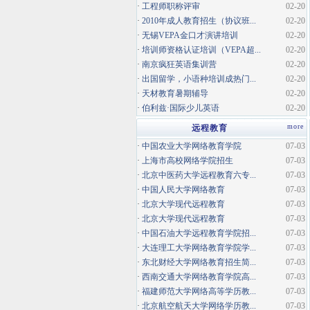
·
工程师职称评审
02-20
·
2010年成人教育招生（协议班...
02-20
·
无锡VEPA金口才演讲培训
02-20
·
培训师资格认证培训（VEPA超...
02-20
·
南京疯狂英语集训营
02-20
·
出国留学，小语种培训成热门...
02-20
·
天材教育暑期辅导
02-20
·
伯利兹·国际少儿英语
02-20
more
远程教育
·
中国农业大学网络教育学院
07-03
·
上海市高校网络学院招生
07-03
·
北京中医药大学远程教育六专...
07-03
·
中国人民大学网络教育
07-03
·
北京大学现代远程教育
07-03
·
北京大学现代远程教育
07-03
·
中国石油大学远程教育学院招...
07-03
·
大连理工大学网络教育学院学...
07-03
·
东北财经大学网络教育招生简...
07-03
·
西南交通大学网络教育学院高...
07-03
·
福建师范大学网络高等学历教...
07-03
·
北京航空航天大学网络学历教...
07-03