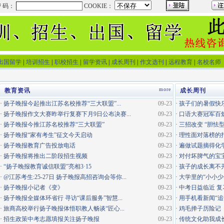
出国留学
|
培训招生
|
职校招生
|
留学资讯
|
成长周刊
|
作文选刊
|
远程教育
|
名校名师
more
教育资讯
成长周刊
·
扬子晚报今起推出江苏名校推荐“三大联盟”...
09-23
·
孩子们的暑假快
·
扬子晚报作文大赛昨举行复赛下月9日公布决赛...
09-23
·
口语大赛冠军百
·
扬子晚报今推江苏名校推荐“三大联盟”
09-23
·
三招改变 “胆怯
·
扬子晚报“家有考生”征文今天启动
09-23
·
理性面对落榜的
·
扬子晚报教育广告投放电话
09-23
·
遍做试题摘得化
·
扬子晚报将推出二阶段招生视频
09-23
·
对付坏脾气的宝
·
“扬子晚报教育诚信联盟”亮相3·15
09-23
·
孩子的成长离不
·
@江苏考生:25-27日 扬子晚报高招咨询会等你...
09-23
·
大学里的“小小少
·
扬子晚报小记者《变》
09-23
·
中考日益临近 
·
扬子晚报全媒体环省行 寻访“课后服务”智慧...
09-23
·
用手机看新闻“追
·
旅商高校举行扬子晚报体悟职教人畅谈“匠心...
09-23
·
鸡毛掸子历险记
·
招生政策中考志愿填报关注扬子晚报
09-23
·
传统文化助我成