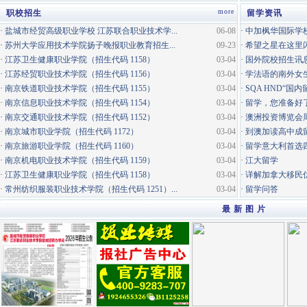
more
职校招生
留学资讯
·
盐城市经贸高级职业学校 江苏联合职业技术学...
06-08
·
中加枫华国际学校
·
苏州大学应用技术学院扬子晚报职业教育招生...
09-23
·
希望之星在这里
·
江苏卫生健康职业学院（招生代码 1158）
03-04
·
国外院校招生讯
·
江苏经贸职业技术学院（招生代码 1156）
03-04
·
学法语的南外女
·
南京铁道职业技术学院（招生代码 1155）
03-04
·
SQA HND“国
·
南京信息职业技术学院（招生代码 1154）
03-04
·
留学，您准备好
·
南京交通职业技术学院（招生代码 1152）
03-04
·
澳洲投资博览会
·
南京城市职业学院（招生代码 1172）
03-04
·
到澳加读高中成
·
南京旅游职业学院（招生代码 1160）
03-04
·
留学意大利首选
·
南京机电职业技术学院（招生代码 1159）
03-04
·
江大留学
·
江苏卫生健康职业学院（招生代码 1158）
03-04
·
详解加拿大移民
·
常州纺织服装职业技术学院（招生代码 1251）...
03-04
·
留学问答
最 新 图 片