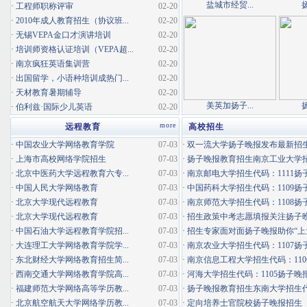
盐城市经贸...
·
工程师职称评审
02-20
·
2010年成人教育招生（协议班...
02-20
·
无锡VEPA金口才演讲培训
02-20
·
培训师资格认证培训（VEPA超...
02-20
·
南京疯狂英语集训营
02-20
·
出国留学，小语种培训成热门...
02-20
·
天材教育暑期辅导
02-20
美英加扬子...
·
伯利兹·国际少儿英语
02-20
more
远程教育
高校招生
·
中国农业大学网络教育学院
07-03
·
双一流大学扬子晚报发布最新招
·
上海市高校网络学院招生
07-03
·
扬子晚报教育招生南京工业大学招生
·
北京中医药大学远程教育六专...
07-03
·
南京邮电大学招生代码：1111扬子
·
中国人民大学网络教育
07-03
·
中国药科大学招生代码：1109扬子
·
北京大学现代远程教育
07-03
·
南京师范大学招生代码：1108扬子
·
北京大学现代远程教育
07-03
·
招生政策中考志愿填报关注扬子
·
中国石油大学远程教育学院招...
07-03
·
招生专家面对面扬子晚报助你“上
·
大连理工大学网络教育学院学...
07-03
·
南京农业大学招生代码：1107扬子
·
东北财经大学网络教育招生简...
07-03
·
南京信息工程大学招生代码：1106
·
西南交通大学网络教育学院高...
07-03
·
河海大学招生代码：1105扬子晚
·
福建师范大学网络高等学历教...
07-03
·
扬子晚报教育招生东南大学招生代码
·
北京航空航天大学网络学历教...
07-03
·
定向培养士官院校扬子晚报招生