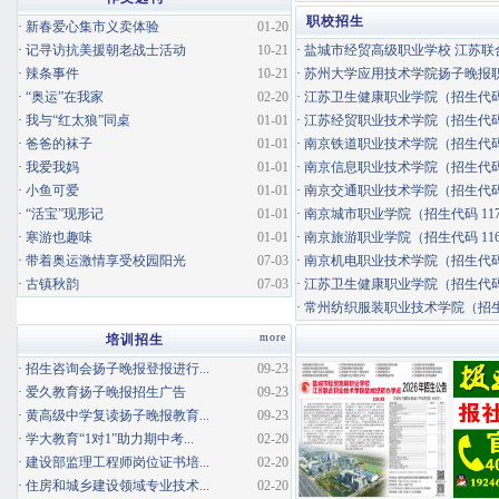
职校招生
·
新春爱心集市义卖体验
01-20
·
记寻访抗美援朝老战士活动
10-21
·
盐城市经贸高级职业学校 江苏联合
·
辣条事件
10-21
·
苏州大学应用技术学院扬子晚报职业
·
“奥运”在我家
02-20
·
江苏卫生健康职业学院（招生代码 
·
我与“红太狼”同桌
01-01
·
江苏经贸职业技术学院（招生代码 
·
爸爸的袜子
01-01
·
南京铁道职业技术学院（招生代码 
·
我爱我妈
01-01
·
南京信息职业技术学院（招生代码 
·
小鱼可爱
01-01
·
南京交通职业技术学院（招生代码 
·
“活宝”现形记
01-01
·
南京城市职业学院（招生代码 117
·
寒游也趣味
01-01
·
南京旅游职业学院（招生代码 116
·
带着奥运激情享受校园阳光
07-03
·
南京机电职业技术学院（招生代码 
·
古镇秋韵
07-03
·
江苏卫生健康职业学院（招生代码 
·
常州纺织服装职业技术学院（招生代码 
more
培训招生
·
招生咨询会扬子晚报登报进行...
09-23
·
爱久教育扬子晚报招生广告
09-23
·
黄高级中学复读扬子晚报教育...
09-23
·
学大教育“1对1”助力期中考...
02-20
·
建设部监理工程师岗位证书培...
02-20
·
住房和城乡建设领域专业技术...
02-20