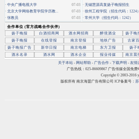
·
中央广播电视大学
07-03
·
无锡慧源高复扬子晚报招生
·
北京大学网络教育学院学历教...
07-03
·
徐州工程学院（招生代码：1224
·
张教员
07-03
·
常州大学（招生代码：1242）
合作单位 (官方战略合作伙伴)
扬子晚报
白酒招商网
酒水网招商
醉境酒业
扬子晚
扬子晚报
在线登报
南京登报
地铁广告
古家
扬子晚报广告
新华日报
南京电梯
东方卫报
扬子
酒水名录
酒水网
酒水企业
报业传媒
南京晨
关于本站
-
网站帮助
-
广告合作
-
下载声明
-
友情
广告热线：025-86609867 广告传媒全国免费电话:400
Copyright © 2003-2016 
版权所有 南京海盟广告有限公司 ICP备案号：
苏