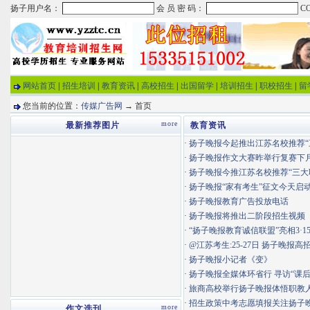
网站首页
|
招生培训
|
教育资讯
|
高校招生
|
出国留学
|
培训招生
|
职校招生
|
留
您当前的位置：
传媒广告网
→ 首页
more
最新推荐图片
教育资讯
·
扬子晚报今起推出江苏名校推荐“三大
·
扬子晚报作文大赛昨举行复赛下月9
·
扬子晚报今推江苏名校推荐“三大
·
扬子晚报“家有考生”征文今天启
·
扬子晚报教育广告投放电话
·
扬子晚报将推出二阶段招生视频
·
“扬子晚报教育诚信联盟”亮相3·1
·
@江苏考生:25-27日 扬子晚报高招
·
扬子晚报小记者《变》
·
扬子晚报全媒体环省行 寻访“课后服
·
旅商高校举行扬子晚报体悟职教人畅
·
招生政策中考志愿填报关注扬子
more
作文选刊