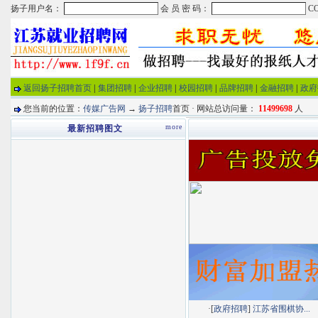
返回扬子招聘首页
|
集团招聘
|
企业招聘
|
校园招聘
|
品牌招聘
|
金融招聘
|
政府
您当前的位置：
传媒广告网
→
扬子招聘
首页 · 网站总访问量：
11499698
人
more
最新招聘图文
·[
政府招聘
]
江苏省围棋协...