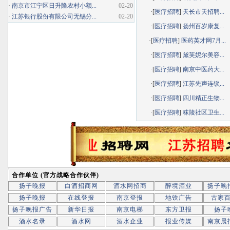
·
南京市江宁区日升隆农村小额...
02-20
·[
医疗招聘
]
天长市天招聘...
·
江苏银行股份有限公司无锡分...
02-20
·[
医疗招聘
]
扬州百岁康复...
·[
医疗招聘
]
医药英才网7月...
·[
医疗招聘
]
黛芙妮尔美容...
·[
医疗招聘
]
南京中医药大...
·[
医疗招聘
]
江苏先声连锁...
·[
医疗招聘
]
四川精正生物...
·[
医疗招聘
]
秣陵社区卫生...
合作单位 (官方战略合作伙伴)
扬子晚报
白酒招商网
酒水网招商
醉境酒业
扬子晚
扬子晚报
在线登报
南京登报
地铁广告
古家
扬子晚报广告
新华日报
南京电梯
东方卫报
扬子
酒水名录
酒水网
酒水企业
报业传媒
南京晨