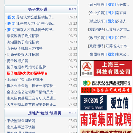
·[
政府招聘
]
[图文]
宜兴市...
more
扬子求职通
·[
企业招聘
]
[图文]
南京首...
·
[图文]
苏省人才公益招聘扬子...
09-23
·[
就业快车
]
[图文]
苏省人...
·
[图文]
江苏省人才职介中心扬...
09-23
·[
校园招聘
]
江苏省人才市...
·
[图文]
南京人才市场扬子晚报...
09-23
·
崇安区扬子晚报招聘
09-23
·[
政府招聘
]
[图文]
2017年...
·
滨湖区扬子晚报招聘
09-23
·[
政府招聘
]
江苏省人才市...
·
宜兴扬子晚报人才招聘
09-23
·[
集团招聘
]
[图文]
南京公...
·
阴扬子晚报人才招聘
09-23
·
扬子晚报招聘
09-23
·
扬子晚报本周招聘公告牌
09-23
·
扬子晚报6大优势招聘平台
09-23
·
上班薛宝钗 回家林黛玉
07-03
·
报名公推公选，捧来一摞荣誉...
07-03
·
全省公推公选领导干部动员大...
07-03
·
南京招聘基层工会专职人员进...
07-03
·
大学生找工作首选雇主是国企...
07-03
more
房地产/建筑/装潢类
·
甲级监理公司诚聘
07-03
·
南京吉事达不锈钢
07-03