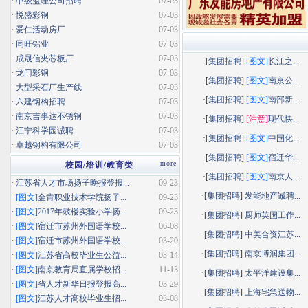
·
甲级监理公司招聘
07-03
·
悦盛彩钢
07-03
·
爱仁活动房厂
07-03
·
同旺铝业
07-03
·
成晟信夹芯板厂
07-03
·[
集团招聘
]
[图文]
长江之...
·
龙门彩钢
07-03
·[
集团招聘
]
[图文]
南京公...
·
大型采石厂生产线
07-03
·[
集团招聘
]
[图文]
南部新...
·
六建钢构招聘
07-03
·
南京吉事达不锈钢
07-03
·[
集团招聘
]
[注意]
现代快...
·
江宁科学园诚聘
07-03
·[
集团招聘
]
[图文]
中国化...
·
卓越钢构有限公司
07-03
·[
集团招聘
]
[图文]
宿迁华...
more
校园/培训/教育类
·[
集团招聘
]
[图文]
南京人...
·
江苏省人才市场扬子晚报登报...
09-23
·[
集团招聘
]
发能地产诚聘...
·
[图文]
金肯职业技术学院扬子...
09-23
·
[图文]
2017年鼓楼实验小学扬...
09-23
·[
集团招聘
]
厨师英国工作...
·
[图文]
宿迁市苏州外国语学校...
06-08
·[
集团招聘
]
中美合资江苏...
·
[图文]
宿迁市苏州外国语学校...
03-20
·[
集团招聘
]
南京博润集团...
·
[图文]
江苏省高校毕业生公益...
03-14
·
[图文]
南京教育局直属学校招...
11-13
·[
集团招聘
]
太平洋建设集...
·
[图文]
省人才新华日报登报高...
03-29
·[
集团招聘
]
上海宅急送物...
·
[图文]
江苏人才高校毕业生招...
03-08