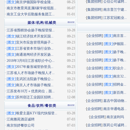
·[
集团招聘
]
公估公司诚聘...
·
[图文]
南京伊顿国际学校金陵...
08-25
·
南京市教育局直属8家学校现面...
06-07
·[
集团招聘
]
南京普兰宁建...
·
南京工业大学后勤服务集团工...
01-01
·[
集团招聘
]
江苏宏冠船业...
more
媒体/机构/机械类
·
江苏省围棋协会扬子晚报登报...
10-28
·[
企业招聘
]
[图文]
南京首...
·
[图文]
镇江经济技术开发区国...
09-23
·
[图文]
宜兴市应急管理局扬子...
09-23
·[
企业招聘
]
[图文]
伊顿国...
·
[图文]
江苏省资本市场行业协...
09-23
·[
企业招聘
]
[图文]
扬子晚...
·
[图文]
南通港闸经济开发区扬...
09-23
·[
企业招聘
]
[图文]
扬子晚...
·
2018年3月8日江苏省职介中心...
09-23
·
[图文]
2017年秦淮城管协管员...
09-23
·[
企业招聘
]
[图文]
职业介...
·
江苏省人才市场扬子晚报人才...
09-23
·[
企业招聘
]
[图文]
南京32...
·
[图文]
玄武区法院扬子晚报公...
09-23
·[
企业招聘
]
[图文]
招聘金...
·
[图文]
南京人才市场扬子晚报...
09-23
·
江苏发布10万＋优质岗位，面...
12-23
·[
企业招聘
]
[图文]
新百商...
·
[图文]
苏州宿迁工业园区招聘...
12-08
·[
企业招聘
]
嘉吉中国动物...
more
食品/饮料/餐饮类
·[
企业招聘
]
南京华通电器...
·
[图文]
唯爱主题KTV现代快报登...
03-28
·[
企业招聘
]
南京波利玛
·
江南雅苑酒店诚聘
07-03
·[
企业招聘
]
医药公司诚聘...
·
南京恒妤餐饮公司
07-03