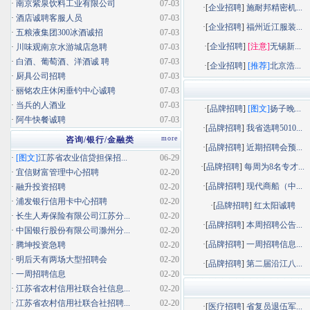
·
南京紫泉饮料工业有限公司
07-03
·[
企业招聘
]
施耐邦精密机...
·
酒店诚聘客服人员
07-03
·[
企业招聘
]
福州近江服装...
·
五粮液集团300冰酒诚招
07-03
·[
企业招聘
]
[注意]
无锡新...
·
川味观南京水游城店急聘
07-03
·
白酒、葡萄酒、洋酒诚 聘
07-03
·[
企业招聘
]
[推荐]
北京浩...
·
厨具公司招聘
07-03
·
丽铭农庄休闲垂钓中心诚聘
07-03
·
当兵的人酒业
07-03
·[
品牌招聘
]
[图文]
扬子晚...
·
阿牛快餐诚聘
07-03
·[
品牌招聘
]
我省选聘5010...
more
咨询/银行/金融类
·[
品牌招聘
]
近期招聘会预...
·
[图文]
江苏省农业信贷担保招...
06-29
·[
品牌招聘
]
每周为8名专才...
·
宜信财富管理中心招聘
02-20
·[
品牌招聘
]
现代商船（中...
·
融升投资招聘
02-20
·
浦发银行信用卡中心招聘
02-20
·[
品牌招聘
]
红太阳诚聘
·
长生人寿保险有限公司江苏分...
02-20
·[
品牌招聘
]
本周招聘公告...
·
中国银行股份有限公司滁州分...
02-20
·[
品牌招聘
]
一周招聘信息...
·
腾坤投资急聘
02-20
·
明后天有两场大型招聘会
02-20
·[
品牌招聘
]
第二届沿江八...
·
一周招聘信息
02-20
·
江苏省农村信用社联合社信息...
02-20
·
江苏省农村信用社联合社招聘...
02-20
·[
医疗招聘
]
省复员退伍军...