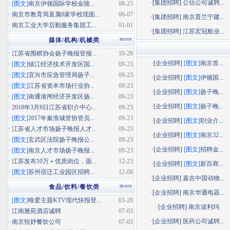
·[
集团招聘
]
公估公司诚聘...
·
[图文]
南京伊顿国际学校金陵...
08-25
·
南京市教育局直属8家学校现面...
06-07
·[
集团招聘
]
南京普兰宁建...
·
南京工业大学后勤服务集团工...
01-01
·[
集团招聘
]
江苏宏冠船业...
more
媒体/机构/机械类
·
江苏省围棋协会扬子晚报登报...
10-28
·[
企业招聘
]
[图文]
南京首...
·
[图文]
镇江经济技术开发区国...
09-23
·
[图文]
宜兴市应急管理局扬子...
09-23
·[
企业招聘
]
[图文]
伊顿国...
·
[图文]
江苏省资本市场行业协...
09-23
·[
企业招聘
]
[图文]
扬子晚...
·
[图文]
南通港闸经济开发区扬...
09-23
·[
企业招聘
]
[图文]
扬子晚...
·
2018年3月8日江苏省职介中心...
09-23
·
[图文]
2017年秦淮城管协管员...
09-23
·[
企业招聘
]
[图文]
职业介...
·
江苏省人才市场扬子晚报人才...
09-23
·[
企业招聘
]
[图文]
南京32...
·
[图文]
玄武区法院扬子晚报公...
09-23
·[
企业招聘
]
[图文]
招聘金...
·
[图文]
南京人才市场扬子晚报...
09-23
·
江苏发布10万＋优质岗位，面...
12-23
·[
企业招聘
]
[图文]
新百商...
·
[图文]
苏州宿迁工业园区招聘...
12-08
·[
企业招聘
]
嘉吉中国动物...
more
食品/饮料/餐饮类
·[
企业招聘
]
南京华通电器...
·
[图文]
唯爱主题KTV现代快报登...
03-28
·[
企业招聘
]
南京波利玛
·
江南雅苑酒店诚聘
07-03
·[
企业招聘
]
医药公司诚聘...
·
南京恒妤餐饮公司
07-03