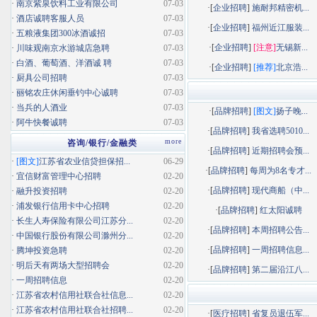
·
南京紫泉饮料工业有限公司
07-03
·[
企业招聘
]
施耐邦精密机...
·
酒店诚聘客服人员
07-03
·[
企业招聘
]
福州近江服装...
·
五粮液集团300冰酒诚招
07-03
·[
企业招聘
]
[注意]
无锡新...
·
川味观南京水游城店急聘
07-03
·
白酒、葡萄酒、洋酒诚 聘
07-03
·[
企业招聘
]
[推荐]
北京浩...
·
厨具公司招聘
07-03
·
丽铭农庄休闲垂钓中心诚聘
07-03
·
当兵的人酒业
07-03
·[
品牌招聘
]
[图文]
扬子晚...
·
阿牛快餐诚聘
07-03
·[
品牌招聘
]
我省选聘5010...
more
咨询/银行/金融类
·[
品牌招聘
]
近期招聘会预...
·
[图文]
江苏省农业信贷担保招...
06-29
·[
品牌招聘
]
每周为8名专才...
·
宜信财富管理中心招聘
02-20
·[
品牌招聘
]
现代商船（中...
·
融升投资招聘
02-20
·
浦发银行信用卡中心招聘
02-20
·[
品牌招聘
]
红太阳诚聘
·
长生人寿保险有限公司江苏分...
02-20
·[
品牌招聘
]
本周招聘公告...
·
中国银行股份有限公司滁州分...
02-20
·[
品牌招聘
]
一周招聘信息...
·
腾坤投资急聘
02-20
·
明后天有两场大型招聘会
02-20
·[
品牌招聘
]
第二届沿江八...
·
一周招聘信息
02-20
·
江苏省农村信用社联合社信息...
02-20
·
江苏省农村信用社联合社招聘...
02-20
·[
医疗招聘
]
省复员退伍军...