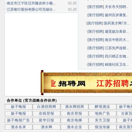
·
南京市江宁区日升隆农村小额...
02-20
·[
医疗招聘
]
天长市天招聘...
·
江苏银行股份有限公司无锡分...
02-20
·[
医疗招聘
]
扬州百岁康复...
·[
医疗招聘
]
医药英才网7月...
·[
医疗招聘
]
黛芙妮尔美容...
·[
医疗招聘
]
南京中医药大...
·[
医疗招聘
]
江苏先声连锁...
·[
医疗招聘
]
四川精正生物...
·[
医疗招聘
]
秣陵社区卫生...
合作单位 (官方战略合作伙伴)
扬子晚报
白酒招商网
酒水网招商
醉境酒业
扬子晚
扬子晚报
在线登报
南京登报
地铁广告
古家
扬子晚报广告
新华日报
南京电梯
东方卫报
扬子
酒水名录
酒水网
酒水企业
报业传媒
南京晨