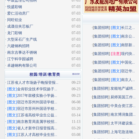
·
甲级监理公司招聘
07-03
·
悦盛彩钢
07-03
·
爱仁活动房厂
07-03
·
同旺铝业
07-03
·
成晟信夹芯板厂
07-03
·[
集团招聘
]
[图文]
长江之...
·
龙门彩钢
07-03
·[
集团招聘
]
[图文]
南京公...
·
大型采石厂生产线
07-03
·[
集团招聘
]
[图文]
南部新...
·
六建钢构招聘
07-03
·
南京吉事达不锈钢
07-03
·[
集团招聘
]
[注意]
现代快...
·
江宁科学园诚聘
07-03
·[
集团招聘
]
[图文]
中国化...
·
卓越钢构有限公司
07-03
·[
集团招聘
]
[图文]
宿迁华...
more
校园/培训/教育类
·[
集团招聘
]
[图文]
南京人...
·
江苏省人才市场扬子晚报登报...
09-23
·[
集团招聘
]
发能地产诚聘...
·
[图文]
金肯职业技术学院扬子...
09-23
·
[图文]
2017年鼓楼实验小学扬...
09-23
·[
集团招聘
]
厨师英国工作...
·
[图文]
宿迁市苏州外国语学校...
06-08
·[
集团招聘
]
中美合资江苏...
·
[图文]
宿迁市苏州外国语学校...
03-20
·[
集团招聘
]
南京博润集团...
·
[图文]
江苏省高校毕业生公益...
03-14
·
[图文]
南京教育局直属学校招...
11-13
·[
集团招聘
]
太平洋建设集...
·
[图文]
省人才新华日报登报高...
03-29
·[
集团招聘
]
上海宅急送物...
·
[图文]
江苏人才高校毕业生招...
03-08