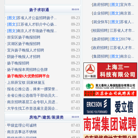
·[
政府招聘
]
[图文]
宜兴市...
more
扬子求职通
·[
企业招聘
]
[图文]
南京首...
·
[图文]
苏省人才公益招聘扬子...
09-23
·[
就业快车
]
[图文]
苏省人...
·
[图文]
江苏省人才职介中心扬...
09-23
·[
校园招聘
]
江苏省人才市...
·
[图文]
南京人才市场扬子晚报...
09-23
·
崇安区扬子晚报招聘
09-23
·[
政府招聘
]
[图文]
2017年...
·
滨湖区扬子晚报招聘
09-23
·[
政府招聘
]
江苏省人才市...
·
宜兴扬子晚报人才招聘
09-23
·[
集团招聘
]
[图文]
南京公...
·
阴扬子晚报人才招聘
09-23
·
扬子晚报招聘
09-23
·
扬子晚报本周招聘公告牌
09-23
·
扬子晚报6大优势招聘平台
09-23
·
上班薛宝钗 回家林黛玉
07-03
·
报名公推公选，捧来一摞荣誉...
07-03
·
全省公推公选领导干部动员大...
07-03
·
南京招聘基层工会专职人员进...
07-03
·
大学生找工作首选雇主是国企...
07-03
more
房地产/建筑/装潢类
·
甲级监理公司诚聘
07-03
·
南京吉事达不锈钢
07-03