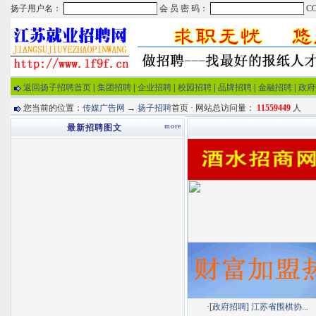
返回扬子招聘首页
|
集团招聘
|
企业招聘
|
校园招聘
|
品牌招聘
|
金融招聘
|
政府
您当前的位置：
传媒广告网
→
扬子招聘
首页 · 网站总访问量：
11559449
人
more
最新招聘图文
·[
政府招聘
]
江苏省围棋协...