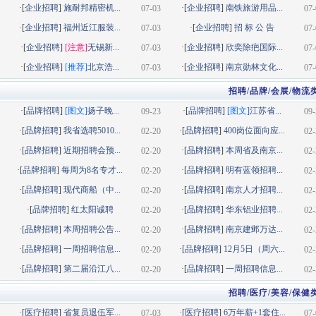
·[
企业招聘
]
施耐邦精密机...
·[
企业招聘
]
南铁旅游用品...
07-03
07-
·[
企业招聘
]
福州近江服装...
·[
企业招聘
]
招 标 公 告
07-03
07-
·[
企业招聘
]
[注意]
无锡新...
·[
企业招聘
]
欣奕除疤国际...
07-03
07-
·[
企业招聘
]
[推荐]
北京浩...
·[
企业招聘
]
南京勋林文化...
07-03
07-
招聘/品牌/会展/物流
·[
品牌招聘
]
[图文]
扬子晚...
·[
品牌招聘
]
[图文]
江苏省...
09-23
09-
·[
品牌招聘
]
我省选聘5010...
·[
品牌招聘
]
400岗位面向应...
02-20
02-
·[
品牌招聘
]
近期招聘会预...
·[
品牌招聘
]
本周省及南京...
02-20
02-
·[
品牌招聘
]
每周为8名专才...
·[
品牌招聘
]
明有蓝领招聘...
02-20
02-
·[
品牌招聘
]
现代商船（中...
·[
品牌招聘
]
南京人才招聘...
02-20
02-
·[
品牌招聘
]
红太阳诚聘
·[
品牌招聘
]
华东铝业招聘...
02-20
02-
·[
品牌招聘
]
本周招聘公告...
·[
品牌招聘
]
南京建邺万达...
02-20
02-
·[
品牌招聘
]
一周招聘信息...
·[
品牌招聘
]
12月5日（周六...
02-20
02-
·[
品牌招聘
]
第二届沿江八...
·[
品牌招聘
]
一周招聘信息...
02-20
02-
招聘/医疗/美容/保健
·[
医疗招聘
]
省复员退伍军...
·[
医疗招聘
]
6万年薪+1套住...
07-03
07-