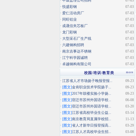
·
甲级监理公司招聘
07-03
·
悦盛彩钢
07-03
·
爱仁活动房厂
07-03
·
同旺铝业
07-03
·
成晟信夹芯板厂
07-03
·
龙门彩钢
07-03
·
大型采石厂生产线
07-03
·
六建钢构招聘
07-03
·
南京吉事达不锈钢
07-03
·
江宁科学园诚聘
07-03
·
卓越钢构有限公司
07-03
more
校园/培训/教育类
·
江苏省人才市场扬子晚报登报...
09-23
·
[图文]
金肯职业技术学院扬子...
09-23
·
[图文]
2017年鼓楼实验小学扬...
09-23
·
[图文]
宿迁市苏州外国语学校...
06-08
·
[图文]
宿迁市苏州外国语学校...
03-20
·
[图文]
江苏省高校毕业生公益...
03-14
·
[图文]
南京教育局直属学校招...
11-13
·
[图文]
省人才新华日报登报高...
03-29
·
[图文]
江苏人才高校毕业生招...
03-08