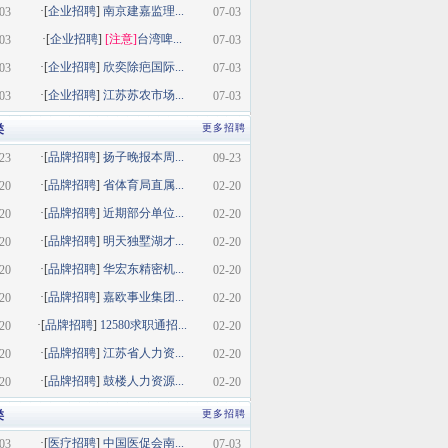
·[
企业招聘
]
南京建嘉监理...
03
07-03
·[
企业招聘
]
[注意]
台湾啤...
03
07-03
·[
企业招聘
]
欣奕除疤国际...
03
07-03
·[
企业招聘
]
江苏苏农市场...
03
07-03
类
更多招聘
·[
品牌招聘
]
扬子晚报本周...
23
09-23
·[
品牌招聘
]
省体育局直属...
20
02-20
·[
品牌招聘
]
近期部分单位...
20
02-20
·[
品牌招聘
]
明天独墅湖才...
20
02-20
·[
品牌招聘
]
华宏东精密机...
20
02-20
·[
品牌招聘
]
嘉欧事业集团...
20
02-20
·[
品牌招聘
]
12580求职通招...
20
02-20
·[
品牌招聘
]
江苏省人力资...
20
02-20
·[
品牌招聘
]
鼓楼人力资源...
20
02-20
类
更多招聘
·[
医疗招聘
]
中国医促会南...
03
07-03