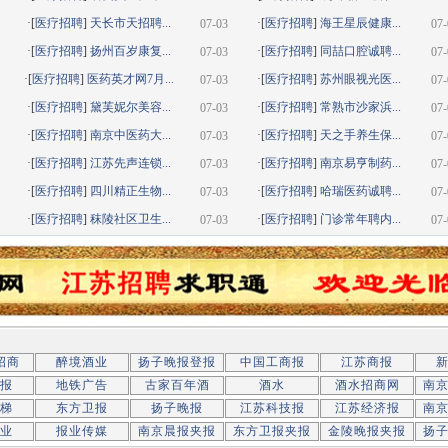
·[
医疗招聘
]
天长市天招聘...
·[
医疗招聘
]
海王星辰健康...
07-03
07-
·[
医疗招聘
]
扬州百岁康复...
·[
医疗招聘
]
同喆口腔诚聘...
07-03
07-
·[
医疗招聘
]
医药英才网7月...
·[
医疗招聘
]
苏州眼视光医...
07-03
07-
·[
医疗招聘
]
黛芙妮尔美容...
·[
医疗招聘
]
常熟市沙家浜...
07-03
07-
·[
医疗招聘
]
南京中医药大...
·[
医疗招聘
]
天之手养生保...
07-03
07-
·[
医疗招聘
]
江苏先声连锁...
·[
医疗招聘
]
南京易亨制药...
07-03
07-
·[
医疗招聘
]
四川精正生物...
·[
医疗招聘
]
哈瑞医药诚聘...
07-03
07-
·[
医疗招聘
]
秣陵社区卫生...
·[
医疗招聘
]
门诊常年聘内...
07-03
07-
招商
醉境酒业
扬子晚报登报
中国工商报
江苏商报
报
地铁广告
古家百年酒
酒水
酒水招商网
南
梯
东方卫报
扬子晚报
江苏科技报
江苏经济报
南
业
报业传媒
南京晨报夹报
东方卫报夹报
金陵晚报夹报
扬