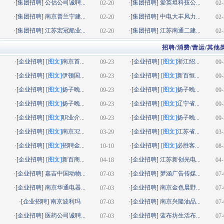
·[
集团招聘
]
公估公司诚聘...
·[
集团招聘
]
爱英坦科技公...
02-20
02-
·[
集团招聘
]
南京普兰宁建...
·[
集团招聘
]
中电大丰风力...
02-20
02-
·[
集团招聘
]
江苏宏冠船业...
·[
集团招聘
]
江苏南通二建...
02-20
02-
招聘/消费/营运/其他
·[
企业招聘
]
[图文]
南京首...
·[
企业招聘
]
[图文]
浙江绍...
09-23
09-
·[
企业招聘
]
[图文]
伊顿国...
·[
企业招聘
]
[图文]
新百恒...
09-23
09-
·[
企业招聘
]
[图文]
扬子晚...
·[
企业招聘
]
[图文]
扬子晚...
09-23
09-
·[
企业招聘
]
[图文]
扬子晚...
·[
企业招聘
]
[图文]
辽宁省...
09-23
09-
·[
企业招聘
]
[图文]
职业介...
·[
企业招聘
]
[图文]
扬子晚...
09-23
09-
·[
企业招聘
]
[图文]
南京32...
·[
企业招聘
]
[图文]
江苏省...
03-29
03-
·[
企业招聘
]
[图文]
招聘金...
·[
企业招聘
]
[图文]
必胜客...
10-10
08-
·[
企业招聘
]
[图文]
新百商...
·[
企业招聘
]
江苏新创光电...
04-18
04-
·[
企业招聘
]
嘉吉中国动物...
·[
企业招聘
]
梦涵广告传媒...
07-03
07-
·[
企业招聘
]
南京华通电器...
·[
企业招聘
]
南京金色晨野...
07-03
07-
·[
企业招聘
]
南京波利玛
·[
企业招聘
]
南京兴隆油品...
07-03
07-
·[
企业招聘
]
医药公司诚聘...
·[
企业招聘
]
蓝布坊生活布...
07-03
07-