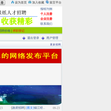
报纸刊例
个人注册
企业注册
联系我们
招聘价格
|
求职登记
退出登录
用户管理
更多招聘
·[
政府招聘
]
[图文]
镇江经...
23
09-23