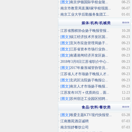
·
[图文]
南京伊顿国际学校金陵...
08-25
·
南京市教育局直属8家学校现面...
06-07
·
南京工业大学后勤服务集团工...
01-01
more
媒体/机构/机械类
·
江苏省围棋协会扬子晚报登报...
10-28
·
[图文]
镇江经济技术开发区国...
09-23
·
[图文]
宜兴市应急管理局扬子...
09-23
·
[图文]
江苏省资本市场行业协...
09-23
·
[图文]
南通港闸经济开发区扬...
09-23
·
2018年3月8日江苏省职介中心...
09-23
·
[图文]
2017年秦淮城管协管员...
09-23
·
江苏省人才市场扬子晚报人才...
09-23
·
[图文]
玄武区法院扬子晚报公...
09-23
·
[图文]
南京人才市场扬子晚报...
09-23
·
江苏发布10万＋优质岗位，面...
12-23
·
[图文]
苏州宿迁工业园区招聘...
12-08
more
食品/饮料/餐饮类
·
[图文]
唯爱主题KTV现代快报登...
03-28
·
江南雅苑酒店诚聘
07-03
·
南京恒妤餐饮公司
07-03