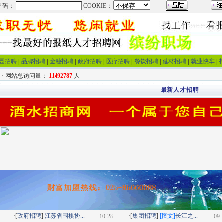
园招聘
|
品牌招聘
|
金融招聘
|
政府招聘
|
医疗招聘
|
餐饮招聘
|
建材招聘
|
就业快车
|
 · 网站总访问量：
11492787
人
最新人才招聘
·[
政府招聘
]
江苏省围棋协...
·[
集团招聘
]
[图文]
长江之...
10-28
09-