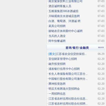
·
南京紫泉饮料工业有限公司
07-03
·
酒店诚聘客服人员
07-03
·
五粮液集团300冰酒诚招
07-03
·
川味观南京水游城店急聘
07-03
·
白酒、葡萄酒、洋酒诚 聘
07-03
·
厨具公司招聘
07-03
·
丽铭农庄休闲垂钓中心诚聘
07-03
·
当兵的人酒业
07-03
·
阿牛快餐诚聘
07-03
more
咨询/银行/金融类
·
[图文]
江苏省农业信贷担保招...
06-29
·
宜信财富管理中心招聘
02-20
·
融升投资招聘
02-20
·
浦发银行信用卡中心招聘
02-20
·
长生人寿保险有限公司江苏分...
02-20
·
中国银行股份有限公司滁州分...
02-20
·
腾坤投资急聘
02-20
·
明后天有两场大型招聘会
02-20
·
一周招聘信息
02-20
·
江苏省农村信用社联合社信息...
02-20
·
江苏省农村信用社联合社招聘...
02-20