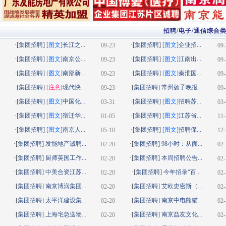
招聘/电子/通信综合
·[
集团招聘
]
[图文]
长江之...
·[
集团招聘
]
[图文]
企业招...
09-23
09-
·[
集团招聘
]
[图文]
南京公...
·[
集团招聘
]
[图文]
江南出...
09-23
09-
·[
集团招聘
]
[图文]
南部新...
·[
集团招聘
]
[图文]
秦淮国...
09-23
09-
·[
集团招聘
]
[注意]
现代快...
·[
集团招聘
]
常州扬子晚报...
09-23
09-
·[
集团招聘
]
[图文]
中国化...
·[
集团招聘
]
[图文]
招聘苏...
03-31
03-
·[
集团招聘
]
[图文]
宿迁华...
·[
集团招聘
]
[图文]
江苏省...
01-05
11-
·[
集团招聘
]
[图文]
南京人...
·[
集团招聘
]
[图文]
招聘保...
05-10
12-
·[
集团招聘
]
发能地产诚聘...
·[
集团招聘
]
98小时：从面...
02-20
02-
·[
集团招聘
]
厨师英国工作...
·[
集团招聘
]
本周招聘公告...
02-20
02-
·[
集团招聘
]
中美合资江苏...
·[
集团招聘
]
今年招录“百...
02-20
02-
·[
集团招聘
]
南京博润集团...
·[
集团招聘
]
艾欧史密斯（...
02-20
02-
·[
集团招聘
]
太平洋建设集...
·[
集团招聘
]
南京中电熊猫...
02-20
02-
·[
集团招聘
]
上海宅急送物...
·[
集团招聘
]
南京益友文化...
02-20
02-