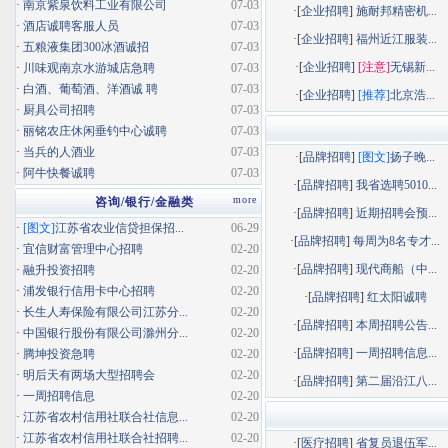
·
南京紫泉饮料工业有限公司
07-03
·[
企业招聘
]
施耐邦精密机...
·
酒店诚聘客服人员
07-03
·[
企业招聘
]
福州近江服装...
·
五粮液集团300冰酒诚招
07-03
·[
企业招聘
]
[注意]
无锡新...
·
川味观南京水游城店急聘
07-03
·
白酒、葡萄酒、洋酒诚 聘
07-03
·[
企业招聘
]
[推荐]
北京浩...
·
厨具公司招聘
07-03
·
丽铭农庄休闲垂钓中心诚聘
07-03
·
当兵的人酒业
07-03
·[
品牌招聘
]
[图文]
扬子晚...
·
阿牛快餐诚聘
07-03
·[
品牌招聘
]
我省选聘5010...
more
咨询/银行/金融类
·[
品牌招聘
]
近期招聘会预...
·
[图文]
江苏省农业信贷担保招...
06-29
·[
品牌招聘
]
每周为8名专才...
·
宜信财富管理中心招聘
02-20
·[
品牌招聘
]
现代商船（中...
·
融升投资招聘
02-20
·
浦发银行信用卡中心招聘
02-20
·[
品牌招聘
]
红太阳诚聘
·
长生人寿保险有限公司江苏分...
02-20
·[
品牌招聘
]
本周招聘公告...
·
中国银行股份有限公司滁州分...
02-20
·[
品牌招聘
]
一周招聘信息...
·
腾坤投资急聘
02-20
·
明后天有两场大型招聘会
02-20
·[
品牌招聘
]
第二届沿江八...
·
一周招聘信息
02-20
·
江苏省农村信用社联合社信息...
02-20
·
江苏省农村信用社联合社招聘...
02-20
·[
医疗招聘
]
省复员退伍军...