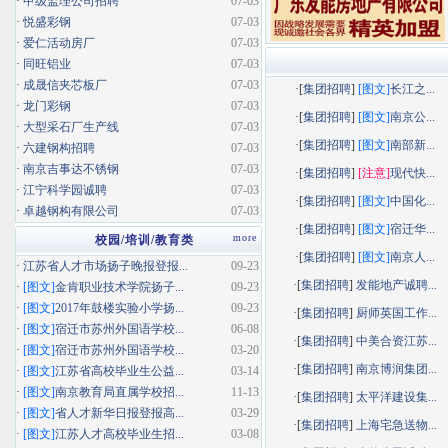
·
甲级监理公司招聘
07-03
·
悦盛彩钢
07-03
·
爱仁活动房厂
07-03
·
同旺铝业
07-03
·
成晟信夹芯板厂
07-03
·[
集团招聘
]
[图文]
长江之...
·
龙门彩钢
07-03
·[
集团招聘
]
[图文]
南京公...
·
大型采石厂生产线
07-03
·[
集团招聘
]
[图文]
南部新...
·
六建钢构招聘
07-03
·
南京吉事达不锈钢
07-03
·[
集团招聘
]
[注意]
现代快...
·
江宁科学园诚聘
07-03
·[
集团招聘
]
[图文]
中国化...
·
卓越钢构有限公司
07-03
·[
集团招聘
]
[图文]
宿迁华...
more
校园/培训/教育类
·[
集团招聘
]
[图文]
南京人...
·
江苏省人才市场扬子晚报登报...
09-23
·[
集团招聘
]
发能地产诚聘...
·
[图文]
金肯职业技术学院扬子...
09-23
·
[图文]
2017年鼓楼实验小学扬...
09-23
·[
集团招聘
]
厨师英国工作...
·
[图文]
宿迁市苏州外国语学校...
06-08
·[
集团招聘
]
中美合资江苏...
·
[图文]
宿迁市苏州外国语学校...
03-20
·[
集团招聘
]
南京博润集团...
·
[图文]
江苏省高校毕业生公益...
03-14
·
[图文]
南京教育局直属学校招...
11-13
·[
集团招聘
]
太平洋建设集...
·
[图文]
省人才新华日报登报高...
03-29
·[
集团招聘
]
上海宅急送物...
·
[图文]
江苏人才高校毕业生招...
03-08