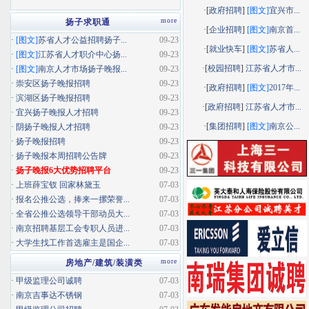
·[
政府招聘
]
[图文]
宜兴市...
more
扬子求职通
·[
企业招聘
]
[图文]
南京首...
·
[图文]
苏省人才公益招聘扬子...
09-23
·[
就业快车
]
[图文]
苏省人...
·
[图文]
江苏省人才职介中心扬...
09-23
·[
校园招聘
]
江苏省人才市...
·
[图文]
南京人才市场扬子晚报...
09-23
·
崇安区扬子晚报招聘
09-23
·[
政府招聘
]
[图文]
2017年...
·
滨湖区扬子晚报招聘
09-23
·[
政府招聘
]
江苏省人才市...
·
宜兴扬子晚报人才招聘
09-23
·[
集团招聘
]
[图文]
南京公...
·
阴扬子晚报人才招聘
09-23
·
扬子晚报招聘
09-23
·
扬子晚报本周招聘公告牌
09-23
·
扬子晚报6大优势招聘平台
09-23
·
上班薛宝钗 回家林黛玉
07-03
·
报名公推公选，捧来一摞荣誉...
07-03
·
全省公推公选领导干部动员大...
07-03
·
南京招聘基层工会专职人员进...
07-03
·
大学生找工作首选雇主是国企...
07-03
more
房地产/建筑/装潢类
·
甲级监理公司诚聘
07-03
·
南京吉事达不锈钢
07-03