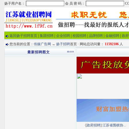
返回扬子招聘首页
|
集团招聘
|
企业招聘
|
校园招聘
|
品牌招聘
|
金融招聘
|
政府
您当前的位置：
传媒广告网
→
扬子招聘
首页 · 网站总访问量：
11592106
人
more
最新招聘图文
·[
政府招聘
]
江苏省围棋协...