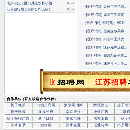
·
南京市江宁区日升隆农村小额...
02-20
·[
医疗招聘
]
天长市天招聘...
·
江苏银行股份有限公司无锡分...
02-20
·[
医疗招聘
]
扬州百岁康复...
·[
医疗招聘
]
医药英才网7月...
·[
医疗招聘
]
黛芙妮尔美容...
·[
医疗招聘
]
南京中医药大...
·[
医疗招聘
]
江苏先声连锁...
·[
医疗招聘
]
四川精正生物...
·[
医疗招聘
]
秣陵社区卫生...
合作单位 (官方战略合作伙伴)
扬子晚报
白酒招商网
酒水网招商
醉境酒业
扬子晚
扬子晚报
在线登报
南京登报
地铁广告
古家
扬子晚报广告
新华日报
南京电梯
东方卫报
扬子
酒水名录
酒水网
酒水企业
报业传媒
南京晨