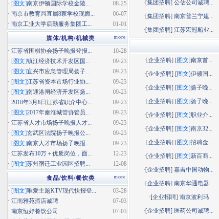
·[
集团招聘
]
公估公司诚聘...
·
[图文]
南京伊顿国际学校金陵...
08-25
·
南京市教育局直属8家学校现面...
06-07
·[
集团招聘
]
南京普兰宁建...
·
南京工业大学后勤服务集团工...
01-01
·[
集团招聘
]
江苏宏冠船业...
more
媒体/机构/机械类
·
江苏省围棋协会扬子晚报登报...
10-28
·[
企业招聘
]
[图文]
南京首...
·
[图文]
镇江经济技术开发区国...
09-23
·
[图文]
宜兴市应急管理局扬子...
09-23
·[
企业招聘
]
[图文]
伊顿国...
·
[图文]
江苏省资本市场行业协...
09-23
·[
企业招聘
]
[图文]
扬子晚...
·
[图文]
南通港闸经济开发区扬...
09-23
·[
企业招聘
]
[图文]
扬子晚...
·
2018年3月8日江苏省职介中心...
09-23
·
[图文]
2017年秦淮城管协管员...
09-23
·[
企业招聘
]
[图文]
职业介...
·
江苏省人才市场扬子晚报人才...
09-23
·[
企业招聘
]
[图文]
南京32...
·
[图文]
玄武区法院扬子晚报公...
09-23
·[
企业招聘
]
[图文]
招聘金...
·
[图文]
南京人才市场扬子晚报...
09-23
·
江苏发布10万＋优质岗位，面...
12-23
·[
企业招聘
]
[图文]
新百商...
·
[图文]
苏州宿迁工业园区招聘...
12-08
·[
企业招聘
]
嘉吉中国动物...
more
食品/饮料/餐饮类
·[
企业招聘
]
南京华通电器...
·
[图文]
唯爱主题KTV现代快报登...
03-28
·[
企业招聘
]
南京波利玛
·
江南雅苑酒店诚聘
07-03
·[
企业招聘
]
医药公司诚聘...
·
南京恒妤餐饮公司
07-03