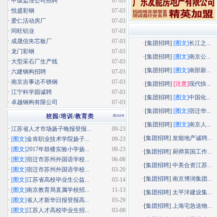
·
甲级监理公司招聘
07-03
·
悦盛彩钢
07-03
·
爱仁活动房厂
07-03
·
同旺铝业
07-03
·
成晟信夹芯板厂
07-03
·[
集团招聘
]
[图文]
长江之...
·
龙门彩钢
07-03
·[
集团招聘
]
[图文]
南京公...
·
大型采石厂生产线
07-03
·[
集团招聘
]
[图文]
南部新...
·
六建钢构招聘
07-03
·
南京吉事达不锈钢
07-03
·[
集团招聘
]
[注意]
现代快...
·
江宁科学园诚聘
07-03
·[
集团招聘
]
[图文]
中国化...
·
卓越钢构有限公司
07-03
·[
集团招聘
]
[图文]
宿迁华...
more
校园/培训/教育类
·[
集团招聘
]
[图文]
南京人...
·
江苏省人才市场扬子晚报登报...
09-23
·[
集团招聘
]
发能地产诚聘...
·
[图文]
金肯职业技术学院扬子...
09-23
·
[图文]
2017年鼓楼实验小学扬...
09-23
·[
集团招聘
]
厨师英国工作...
·
[图文]
宿迁市苏州外国语学校...
06-08
·[
集团招聘
]
中美合资江苏...
·
[图文]
宿迁市苏州外国语学校...
03-20
·[
集团招聘
]
南京博润集团...
·
[图文]
江苏省高校毕业生公益...
03-14
·
[图文]
南京教育局直属学校招...
11-13
·[
集团招聘
]
太平洋建设集...
·
[图文]
省人才新华日报登报高...
03-29
·[
集团招聘
]
上海宅急送物...
·
[图文]
江苏人才高校毕业生招...
03-08