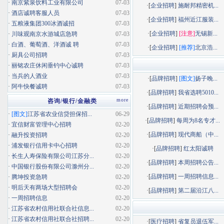
·
南京紫泉饮料工业有限公司
07-03
·[
企业招聘
]
施耐邦精密机...
·
酒店诚聘客服人员
07-03
·[
企业招聘
]
福州近江服装...
·
五粮液集团300冰酒诚招
07-03
·[
企业招聘
]
[注意]
无锡新...
·
川味观南京水游城店急聘
07-03
·
白酒、葡萄酒、洋酒诚 聘
07-03
·[
企业招聘
]
[推荐]
北京浩...
·
厨具公司招聘
07-03
·
丽铭农庄休闲垂钓中心诚聘
07-03
·
当兵的人酒业
07-03
·[
品牌招聘
]
[图文]
扬子晚...
·
阿牛快餐诚聘
07-03
·[
品牌招聘
]
我省选聘5010...
more
咨询/银行/金融类
·[
品牌招聘
]
近期招聘会预...
·
[图文]
江苏省农业信贷担保招...
06-29
·[
品牌招聘
]
每周为8名专才...
·
宜信财富管理中心招聘
02-20
·[
品牌招聘
]
现代商船（中...
·
融升投资招聘
02-20
·
浦发银行信用卡中心招聘
02-20
·[
品牌招聘
]
红太阳诚聘
·
长生人寿保险有限公司江苏分...
02-20
·[
品牌招聘
]
本周招聘公告...
·
中国银行股份有限公司滁州分...
02-20
·[
品牌招聘
]
一周招聘信息...
·
腾坤投资急聘
02-20
·
明后天有两场大型招聘会
02-20
·[
品牌招聘
]
第二届沿江八...
·
一周招聘信息
02-20
·
江苏省农村信用社联合社信息...
02-20
·
江苏省农村信用社联合社招聘...
02-20
·[
医疗招聘
]
省复员退伍军...