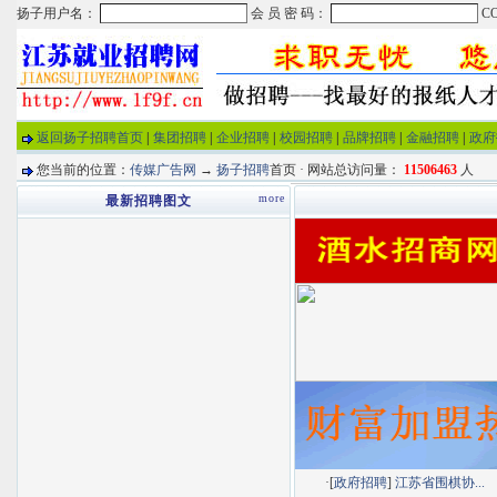
返回扬子招聘首页
|
集团招聘
|
企业招聘
|
校园招聘
|
品牌招聘
|
金融招聘
|
政府
您当前的位置：
传媒广告网
→
扬子招聘
首页 · 网站总访问量：
11506463
人
more
最新招聘图文
·[
政府招聘
]
江苏省围棋协...