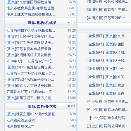
·[
集团招聘
]
公估公司诚聘...
·
[图文]
南京伊顿国际学校金陵...
08-25
·
南京市教育局直属8家学校现面...
06-07
·[
集团招聘
]
南京普兰宁建...
·
南京工业大学后勤服务集团工...
01-01
·[
集团招聘
]
江苏宏冠船业...
more
媒体/机构/机械类
·
江苏省围棋协会扬子晚报登报...
10-28
·[
企业招聘
]
[图文]
南京首...
·
[图文]
镇江经济技术开发区国...
09-23
·
[图文]
宜兴市应急管理局扬子...
09-23
·[
企业招聘
]
[图文]
伊顿国...
·
[图文]
江苏省资本市场行业协...
09-23
·[
企业招聘
]
[图文]
扬子晚...
·
[图文]
南通港闸经济开发区扬...
09-23
·[
企业招聘
]
[图文]
扬子晚...
·
2018年3月8日江苏省职介中心...
09-23
·
[图文]
2017年秦淮城管协管员...
09-23
·[
企业招聘
]
[图文]
职业介...
·
江苏省人才市场扬子晚报人才...
09-23
·[
企业招聘
]
[图文]
南京32...
·
[图文]
玄武区法院扬子晚报公...
09-23
·[
企业招聘
]
[图文]
招聘金...
·
[图文]
南京人才市场扬子晚报...
09-23
·
江苏发布10万＋优质岗位，面...
12-23
·[
企业招聘
]
[图文]
新百商...
·
[图文]
苏州宿迁工业园区招聘...
12-08
·[
企业招聘
]
嘉吉中国动物...
more
食品/饮料/餐饮类
·[
企业招聘
]
南京华通电器...
·
[图文]
唯爱主题KTV现代快报登...
03-28
·[
企业招聘
]
南京波利玛
·
江南雅苑酒店诚聘
07-03
·[
企业招聘
]
医药公司诚聘...
·
南京恒妤餐饮公司
07-03