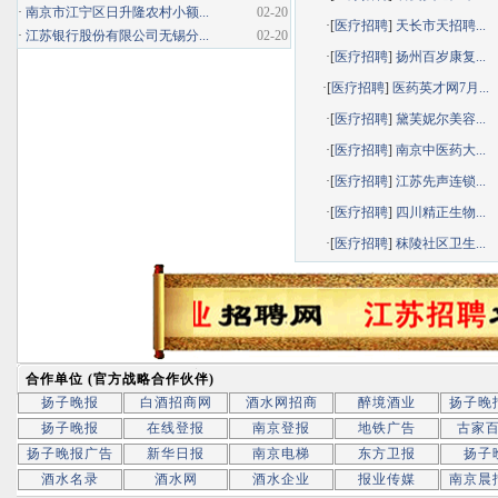
·
南京市江宁区日升隆农村小额...
02-20
·[
医疗招聘
]
天长市天招聘...
·
江苏银行股份有限公司无锡分...
02-20
·[
医疗招聘
]
扬州百岁康复...
·[
医疗招聘
]
医药英才网7月...
·[
医疗招聘
]
黛芙妮尔美容...
·[
医疗招聘
]
南京中医药大...
·[
医疗招聘
]
江苏先声连锁...
·[
医疗招聘
]
四川精正生物...
·[
医疗招聘
]
秣陵社区卫生...
合作单位 (官方战略合作伙伴)
扬子晚报
白酒招商网
酒水网招商
醉境酒业
扬子晚
扬子晚报
在线登报
南京登报
地铁广告
古家
扬子晚报广告
新华日报
南京电梯
东方卫报
扬子
酒水名录
酒水网
酒水企业
报业传媒
南京晨