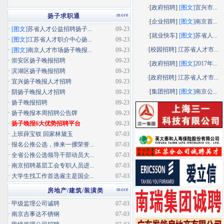
·[
政府招聘
]
[图文]
宜兴市...
more
扬子求职通
·[
企业招聘
]
[图文]
南京首...
·
[图文]
苏省人才公益招聘扬子...
09-23
·[
就业快车
]
[图文]
苏省人...
·
[图文]
江苏省人才职介中心扬...
09-23
·[
校园招聘
]
江苏省人才市...
·
[图文]
南京人才市场扬子晚报...
09-23
·
崇安区扬子晚报招聘
09-23
·[
政府招聘
]
[图文]
2017年...
·
滨湖区扬子晚报招聘
09-23
·[
政府招聘
]
江苏省人才市...
·
宜兴扬子晚报人才招聘
09-23
·[
集团招聘
]
[图文]
南京公...
·
阴扬子晚报人才招聘
09-23
·
扬子晚报招聘
09-23
·
扬子晚报本周招聘公告牌
09-23
·
扬子晚报6大优势招聘平台
09-23
·
上班薛宝钗 回家林黛玉
07-03
·
报名公推公选，捧来一摞荣誉...
07-03
·
全省公推公选领导干部动员大...
07-03
·
南京招聘基层工会专职人员进...
07-03
·
大学生找工作首选雇主是国企...
07-03
more
房地产/建筑/装潢类
·
甲级监理公司诚聘
07-03
·
南京吉事达不锈钢
07-03