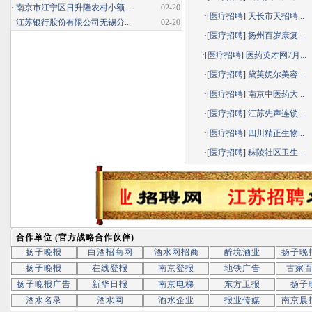
·
南京市江宁区日升隆农村小额...
02-20
·[
医疗招聘
]
天长市天招聘...
·
江苏银行股份有限公司无锡分...
02-20
·[
医疗招聘
]
扬州百岁康复...
·[
医疗招聘
]
医药英才网7月...
·[
医疗招聘
]
黛芙妮尔美容...
·[
医疗招聘
]
南京中医药大...
·[
医疗招聘
]
江苏先声连锁...
·[
医疗招聘
]
四川精正生物...
·[
医疗招聘
]
秣陵社区卫生...
合作单位 (官方战略合作伙伴)
扬子晚报
白酒招商网
酒水网招商
醉境酒业
扬子晚
扬子晚报
在线登报
南京登报
地铁广告
古家
扬子晚报广告
新华日报
南京电梯
东方卫报
扬子
酒水名录
酒水网
酒水企业
报业传媒
南京晨