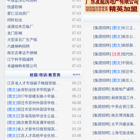
·
甲级监理公司招聘
07-03
·
悦盛彩钢
07-03
·
爱仁活动房厂
07-03
·
同旺铝业
07-03
·
成晟信夹芯板厂
07-03
·[
集团招聘
]
[图文]
长江之...
·
龙门彩钢
07-03
·[
集团招聘
]
[图文]
南京公...
·
大型采石厂生产线
07-03
·[
集团招聘
]
[图文]
南部新...
·
六建钢构招聘
07-03
·
南京吉事达不锈钢
07-03
·[
集团招聘
]
[注意]
现代快...
·
江宁科学园诚聘
07-03
·[
集团招聘
]
[图文]
中国化...
·
卓越钢构有限公司
07-03
·[
集团招聘
]
[图文]
宿迁华...
more
校园/培训/教育类
·[
集团招聘
]
[图文]
南京人...
·
江苏省人才市场扬子晚报登报...
09-23
·[
集团招聘
]
发能地产诚聘...
·
[图文]
金肯职业技术学院扬子...
09-23
·
[图文]
2017年鼓楼实验小学扬...
09-23
·[
集团招聘
]
厨师英国工作...
·
[图文]
宿迁市苏州外国语学校...
06-08
·[
集团招聘
]
中美合资江苏...
·
[图文]
宿迁市苏州外国语学校...
03-20
·[
集团招聘
]
南京博润集团...
·
[图文]
江苏省高校毕业生公益...
03-14
·
[图文]
南京教育局直属学校招...
11-13
·[
集团招聘
]
太平洋建设集...
·
[图文]
省人才新华日报登报高...
03-29
·[
集团招聘
]
上海宅急送物...
·
[图文]
江苏人才高校毕业生招...
03-08