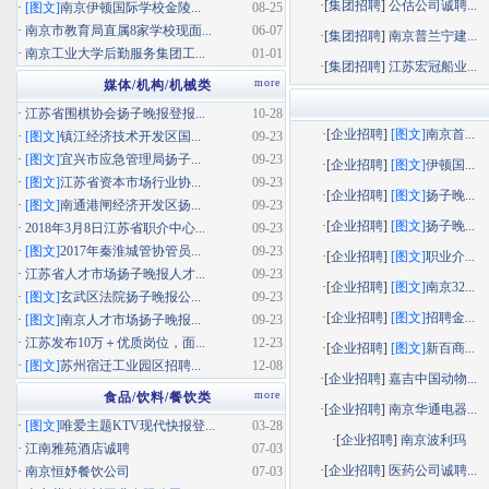
·[
集团招聘
]
公估公司诚聘...
·
[图文]
南京伊顿国际学校金陵...
08-25
·
南京市教育局直属8家学校现面...
06-07
·[
集团招聘
]
南京普兰宁建...
·
南京工业大学后勤服务集团工...
01-01
·[
集团招聘
]
江苏宏冠船业...
more
媒体/机构/机械类
·
江苏省围棋协会扬子晚报登报...
10-28
·[
企业招聘
]
[图文]
南京首...
·
[图文]
镇江经济技术开发区国...
09-23
·
[图文]
宜兴市应急管理局扬子...
09-23
·[
企业招聘
]
[图文]
伊顿国...
·
[图文]
江苏省资本市场行业协...
09-23
·[
企业招聘
]
[图文]
扬子晚...
·
[图文]
南通港闸经济开发区扬...
09-23
·[
企业招聘
]
[图文]
扬子晚...
·
2018年3月8日江苏省职介中心...
09-23
·
[图文]
2017年秦淮城管协管员...
09-23
·[
企业招聘
]
[图文]
职业介...
·
江苏省人才市场扬子晚报人才...
09-23
·[
企业招聘
]
[图文]
南京32...
·
[图文]
玄武区法院扬子晚报公...
09-23
·[
企业招聘
]
[图文]
招聘金...
·
[图文]
南京人才市场扬子晚报...
09-23
·
江苏发布10万＋优质岗位，面...
12-23
·[
企业招聘
]
[图文]
新百商...
·
[图文]
苏州宿迁工业园区招聘...
12-08
·[
企业招聘
]
嘉吉中国动物...
more
食品/饮料/餐饮类
·[
企业招聘
]
南京华通电器...
·
[图文]
唯爱主题KTV现代快报登...
03-28
·[
企业招聘
]
南京波利玛
·
江南雅苑酒店诚聘
07-03
·[
企业招聘
]
医药公司诚聘...
·
南京恒妤餐饮公司
07-03