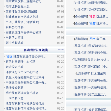
·
南京紫泉饮料工业有限公司
07-03
·[
企业招聘
]
施耐邦精密机...
·
酒店诚聘客服人员
07-03
·[
企业招聘
]
福州近江服装...
·
五粮液集团300冰酒诚招
07-03
·[
企业招聘
]
[注意]
无锡新...
·
川味观南京水游城店急聘
07-03
·
白酒、葡萄酒、洋酒诚 聘
07-03
·[
企业招聘
]
[推荐]
北京浩...
·
厨具公司招聘
07-03
·
丽铭农庄休闲垂钓中心诚聘
07-03
·
当兵的人酒业
07-03
·[
品牌招聘
]
[图文]
扬子晚...
·
阿牛快餐诚聘
07-03
·[
品牌招聘
]
我省选聘5010...
more
咨询/银行/金融类
·[
品牌招聘
]
近期招聘会预...
·
[图文]
江苏省农业信贷担保招...
06-29
·[
品牌招聘
]
每周为8名专才...
·
宜信财富管理中心招聘
02-20
·[
品牌招聘
]
现代商船（中...
·
融升投资招聘
02-20
·
浦发银行信用卡中心招聘
02-20
·[
品牌招聘
]
红太阳诚聘
·
长生人寿保险有限公司江苏分...
02-20
·[
品牌招聘
]
本周招聘公告...
·
中国银行股份有限公司滁州分...
02-20
·[
品牌招聘
]
一周招聘信息...
·
腾坤投资急聘
02-20
·
明后天有两场大型招聘会
02-20
·[
品牌招聘
]
第二届沿江八...
·
一周招聘信息
02-20
·
江苏省农村信用社联合社信息...
02-20
·
江苏省农村信用社联合社招聘...
02-20
·[
医疗招聘
]
省复员退伍军...