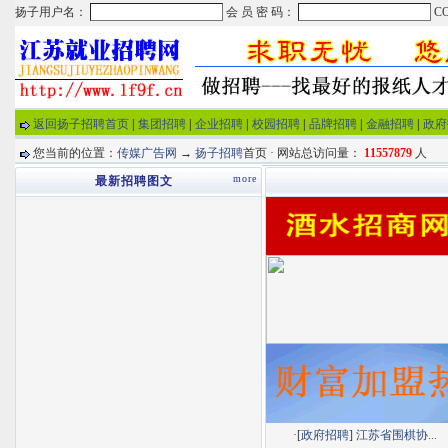
返回扬子招聘首页
|
集团招聘
|
企业招聘
|
校园招聘
|
品牌招聘
|
金融招聘
|
政府
您当前的位置：
传媒广告网
→
扬子招聘
首页 · 网站总访问量：
11557879
人
more
最新招聘图文
·[
政府招聘
]
江苏省围棋协...