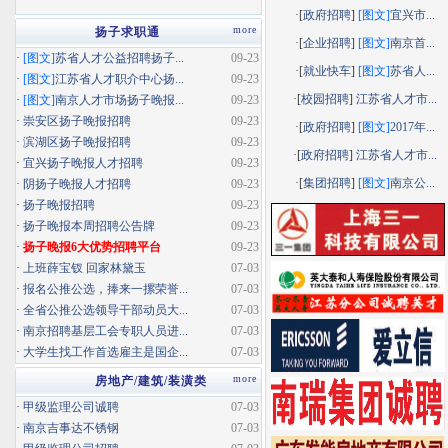
·[
政府招聘
]
[图文]
宜兴市...
more
扬子求职通
·[
企业招聘
]
[图文]
南京首...
·
[图文]
苏省人才公益招聘扬子...
09-23
·[
就业快车
]
[图文]
苏省人...
·
[图文]
江苏省人才职介中心扬...
09-23
·[
校园招聘
]
江苏省人才市...
·
[图文]
南京人才市场扬子晚报...
09-23
·
崇安区扬子晚报招聘
09-23
·[
政府招聘
]
[图文]
2017年...
·
滨湖区扬子晚报招聘
09-23
·[
政府招聘
]
江苏省人才市...
·
宜兴扬子晚报人才招聘
09-23
·[
集团招聘
]
[图文]
南京公...
·
阴扬子晚报人才招聘
09-23
·
扬子晚报招聘
09-23
·
扬子晚报本周招聘公告牌
09-23
·
扬子晚报6大优势招聘平台
09-23
·
上班薛宝钗 回家林黛玉
07-03
·
报名公推公选，捧来一摞荣誉...
07-03
·
全省公推公选领导干部动员大...
07-03
·
南京招聘基层工会专职人员进...
07-03
·
大学生找工作首选雇主是国企...
07-03
more
房地产/建筑/装潢类
·
甲级监理公司诚聘
07-03
·
南京吉事达不锈钢
07-03