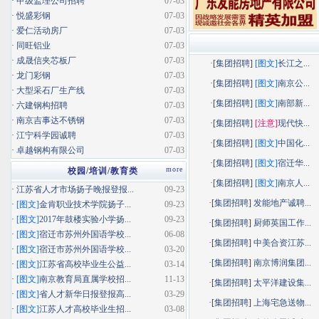
·
甲级监理公司招聘
07-03
·
悦盛彩钢
07-03
·
爱仁活动房厂
07-03
·
同旺铝业
07-03
·
成晟信夹芯板厂
07-03
·[
集团招聘
]
[图文]
长江之...
·
龙门彩钢
07-03
·[
集团招聘
]
[图文]
南京公...
·
大型采石厂生产线
07-03
·[
集团招聘
]
[图文]
南部新...
·
六建钢构招聘
07-03
·
南京吉事达不锈钢
07-03
·[
集团招聘
]
[注意]
现代快...
·
江宁科学园诚聘
07-03
·[
集团招聘
]
[图文]
中国化...
·
卓越钢构有限公司
07-03
·[
集团招聘
]
[图文]
宿迁华...
more
校园/培训/教育类
·[
集团招聘
]
[图文]
南京人...
·
江苏省人才市场扬子晚报登报...
09-23
·[
集团招聘
]
发能地产诚聘...
·
[图文]
金肯职业技术学院扬子...
09-23
·
[图文]
2017年鼓楼实验小学扬...
09-23
·[
集团招聘
]
厨师英国工作...
·
[图文]
宿迁市苏州外国语学校...
06-08
·[
集团招聘
]
中美合资江苏...
·
[图文]
宿迁市苏州外国语学校...
03-20
·[
集团招聘
]
南京博润集团...
·
[图文]
江苏省高校毕业生公益...
03-14
·
[图文]
南京教育局直属学校招...
11-13
·[
集团招聘
]
太平洋建设集...
·
[图文]
省人才新华日报登报高...
03-29
·[
集团招聘
]
上海宅急送物...
·
[图文]
江苏人才高校毕业生招...
03-08