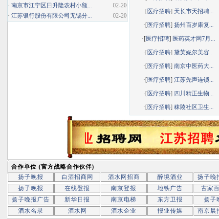
·
南京市江宁区日升隆农村小额...
02-20
·[
医疗招聘
]
天长市天招聘...
·
江苏银行股份有限公司无锡分...
02-20
·[
医疗招聘
]
扬州百岁康复...
·[
医疗招聘
]
医药英才网7月...
·[
医疗招聘
]
黛芙妮尔美容...
·[
医疗招聘
]
南京中医药大...
·[
医疗招聘
]
江苏先声连锁...
·[
医疗招聘
]
四川精正生物...
·[
医疗招聘
]
秣陵社区卫生...
合作单位 (官方战略合作伙伴)
扬子晚报
白酒招商网
酒水网招商
醉境酒业
扬子晚
扬子晚报
在线登报
南京登报
地铁广告
古家
扬子晚报广告
新华日报
南京电梯
东方卫报
扬子
酒水名录
酒水网
酒水企业
报业传媒
南京晨