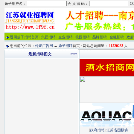
返回扬子招聘首页
|
集团招聘
|
企业招聘
|
校园招聘
|
品牌招聘
|
金融招聘
|
政府
您当前的位置：
传媒广告网
→
扬子招聘
首页 · 网站总访问量：
11520283
人
more
最新招聘图文
·[
政府招聘
]
江苏省围棋协...