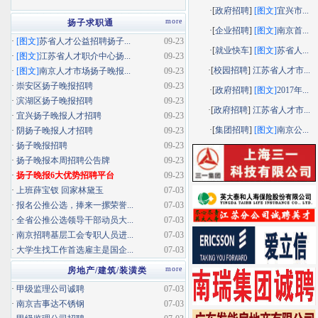
·[
政府招聘
]
[图文]
宜兴市...
more
扬子求职通
·[
企业招聘
]
[图文]
南京首...
·
[图文]
苏省人才公益招聘扬子...
09-23
·[
就业快车
]
[图文]
苏省人...
·
[图文]
江苏省人才职介中心扬...
09-23
·[
校园招聘
]
江苏省人才市...
·
[图文]
南京人才市场扬子晚报...
09-23
·
崇安区扬子晚报招聘
09-23
·[
政府招聘
]
[图文]
2017年...
·
滨湖区扬子晚报招聘
09-23
·[
政府招聘
]
江苏省人才市...
·
宜兴扬子晚报人才招聘
09-23
·[
集团招聘
]
[图文]
南京公...
·
阴扬子晚报人才招聘
09-23
·
扬子晚报招聘
09-23
·
扬子晚报本周招聘公告牌
09-23
·
扬子晚报6大优势招聘平台
09-23
·
上班薛宝钗 回家林黛玉
07-03
·
报名公推公选，捧来一摞荣誉...
07-03
·
全省公推公选领导干部动员大...
07-03
·
南京招聘基层工会专职人员进...
07-03
·
大学生找工作首选雇主是国企...
07-03
more
房地产/建筑/装潢类
·
甲级监理公司诚聘
07-03
·
南京吉事达不锈钢
07-03