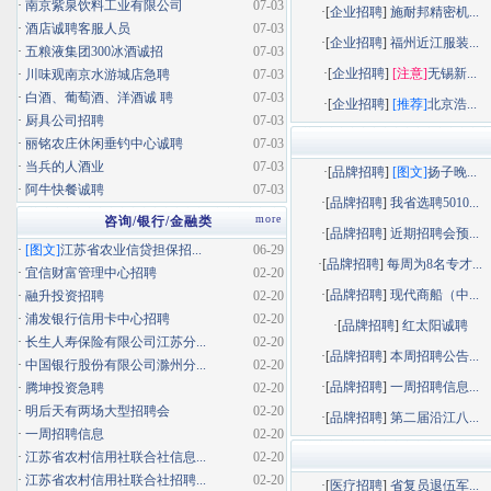
·
南京紫泉饮料工业有限公司
07-03
·[
企业招聘
]
施耐邦精密机...
·
酒店诚聘客服人员
07-03
·[
企业招聘
]
福州近江服装...
·
五粮液集团300冰酒诚招
07-03
·[
企业招聘
]
[注意]
无锡新...
·
川味观南京水游城店急聘
07-03
·
白酒、葡萄酒、洋酒诚 聘
07-03
·[
企业招聘
]
[推荐]
北京浩...
·
厨具公司招聘
07-03
·
丽铭农庄休闲垂钓中心诚聘
07-03
·
当兵的人酒业
07-03
·[
品牌招聘
]
[图文]
扬子晚...
·
阿牛快餐诚聘
07-03
·[
品牌招聘
]
我省选聘5010...
more
咨询/银行/金融类
·[
品牌招聘
]
近期招聘会预...
·
[图文]
江苏省农业信贷担保招...
06-29
·[
品牌招聘
]
每周为8名专才...
·
宜信财富管理中心招聘
02-20
·[
品牌招聘
]
现代商船（中...
·
融升投资招聘
02-20
·
浦发银行信用卡中心招聘
02-20
·[
品牌招聘
]
红太阳诚聘
·
长生人寿保险有限公司江苏分...
02-20
·[
品牌招聘
]
本周招聘公告...
·
中国银行股份有限公司滁州分...
02-20
·[
品牌招聘
]
一周招聘信息...
·
腾坤投资急聘
02-20
·
明后天有两场大型招聘会
02-20
·[
品牌招聘
]
第二届沿江八...
·
一周招聘信息
02-20
·
江苏省农村信用社联合社信息...
02-20
·
江苏省农村信用社联合社招聘...
02-20
·[
医疗招聘
]
省复员退伍军...