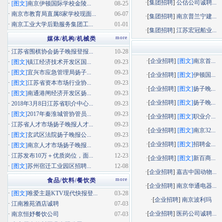
·[
集团招聘
]
公估公司诚聘...
·
[图文]
南京伊顿国际学校金陵...
08-25
·
南京市教育局直属8家学校现面...
06-07
·[
集团招聘
]
南京普兰宁建...
·
南京工业大学后勤服务集团工...
01-01
·[
集团招聘
]
江苏宏冠船业...
more
媒体/机构/机械类
·
江苏省围棋协会扬子晚报登报...
10-28
·[
企业招聘
]
[图文]
南京首...
·
[图文]
镇江经济技术开发区国...
09-23
·
[图文]
宜兴市应急管理局扬子...
09-23
·[
企业招聘
]
[图文]
伊顿国...
·
[图文]
江苏省资本市场行业协...
09-23
·[
企业招聘
]
[图文]
扬子晚...
·
[图文]
南通港闸经济开发区扬...
09-23
·[
企业招聘
]
[图文]
扬子晚...
·
2018年3月8日江苏省职介中心...
09-23
·
[图文]
2017年秦淮城管协管员...
09-23
·[
企业招聘
]
[图文]
职业介...
·
江苏省人才市场扬子晚报人才...
09-23
·[
企业招聘
]
[图文]
南京32...
·
[图文]
玄武区法院扬子晚报公...
09-23
·[
企业招聘
]
[图文]
招聘金...
·
[图文]
南京人才市场扬子晚报...
09-23
·
江苏发布10万＋优质岗位，面...
12-23
·[
企业招聘
]
[图文]
新百商...
·
[图文]
苏州宿迁工业园区招聘...
12-08
·[
企业招聘
]
嘉吉中国动物...
more
食品/饮料/餐饮类
·[
企业招聘
]
南京华通电器...
·
[图文]
唯爱主题KTV现代快报登...
03-28
·[
企业招聘
]
南京波利玛
·
江南雅苑酒店诚聘
07-03
·[
企业招聘
]
医药公司诚聘...
·
南京恒妤餐饮公司
07-03