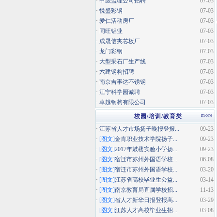
·
甲级监理公司招聘
07-03
·
悦盛彩钢
07-03
·
爱仁活动房厂
07-03
·
同旺铝业
07-03
·
成晟信夹芯板厂
07-03
·
龙门彩钢
07-03
·
大型采石厂生产线
07-03
·
六建钢构招聘
07-03
·
南京吉事达不锈钢
07-03
·
江宁科学园诚聘
07-03
·
卓越钢构有限公司
07-03
more
校园/培训/教育类
·
江苏省人才市场扬子晚报登报...
09-23
·
[图文]
金肯职业技术学院扬子...
09-23
·
[图文]
2017年鼓楼实验小学扬...
09-23
·
[图文]
宿迁市苏州外国语学校...
06-08
·
[图文]
宿迁市苏州外国语学校...
03-20
·
[图文]
江苏省高校毕业生公益...
03-14
·
[图文]
南京教育局直属学校招...
11-13
·
[图文]
省人才新华日报登报高...
03-29
·
[图文]
江苏人才高校毕业生招...
03-08