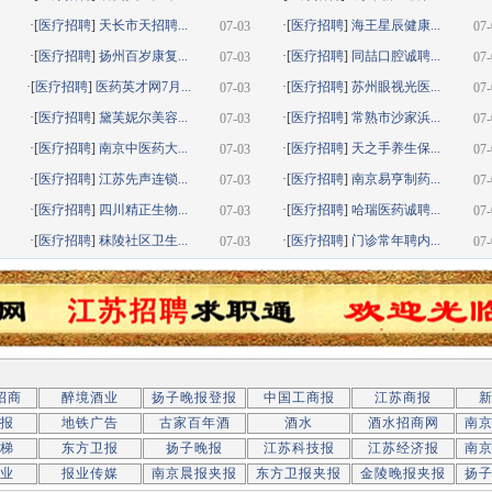
·[
医疗招聘
]
天长市天招聘...
·[
医疗招聘
]
海王星辰健康...
07-03
07-
·[
医疗招聘
]
扬州百岁康复...
·[
医疗招聘
]
同喆口腔诚聘...
07-03
07-
·[
医疗招聘
]
医药英才网7月...
·[
医疗招聘
]
苏州眼视光医...
07-03
07-
·[
医疗招聘
]
黛芙妮尔美容...
·[
医疗招聘
]
常熟市沙家浜...
07-03
07-
·[
医疗招聘
]
南京中医药大...
·[
医疗招聘
]
天之手养生保...
07-03
07-
·[
医疗招聘
]
江苏先声连锁...
·[
医疗招聘
]
南京易亨制药...
07-03
07-
·[
医疗招聘
]
四川精正生物...
·[
医疗招聘
]
哈瑞医药诚聘...
07-03
07-
·[
医疗招聘
]
秣陵社区卫生...
·[
医疗招聘
]
门诊常年聘内...
07-03
07-
招商
醉境酒业
扬子晚报登报
中国工商报
江苏商报
报
地铁广告
古家百年酒
酒水
酒水招商网
南
梯
东方卫报
扬子晚报
江苏科技报
江苏经济报
南
业
报业传媒
南京晨报夹报
东方卫报夹报
金陵晚报夹报
扬