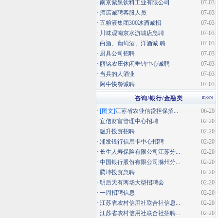
·
南京紫泉饮料工业有限公司
07-03
·
酒店诚聘客服人员
07-03
·
五粮液集团300冰酒诚招
07-03
·
川味观南京水游城店急聘
07-03
·
白酒、葡萄酒、洋酒诚 聘
07-03
·
厨具公司招聘
07-03
·
丽铭农庄休闲垂钓中心诚聘
07-03
·
当兵的人酒业
07-03
·
阿牛快餐诚聘
07-03
more
咨询/银行/金融类
·
[图文]
江苏省农业信贷担保招...
06-29
·
宜信财富管理中心招聘
02-20
·
融升投资招聘
02-20
·
浦发银行信用卡中心招聘
02-20
·
长生人寿保险有限公司江苏分...
02-20
·
中国银行股份有限公司滁州分...
02-20
·
腾坤投资急聘
02-20
·
明后天有两场大型招聘会
02-20
·
一周招聘信息
02-20
·
江苏省农村信用社联合社信息...
02-20
·
江苏省农村信用社联合社招聘...
02-20