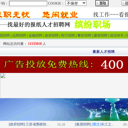
园招聘
|
品牌招聘
|
金融招聘
|
政府招聘
|
医疗招聘
|
餐饮招聘
|
建材招聘
|
就业快车
|
 · 网站总访问量：
11535018
人
最新人才招聘
·[
政府招聘
]
江苏省围棋协...
·[
集团招聘
]
[图文]
长江之...
10-28
09-