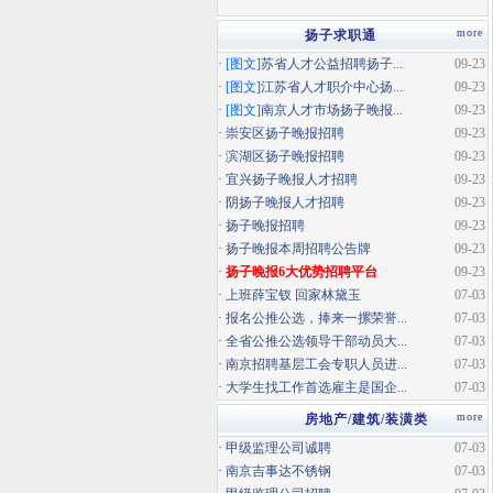
more
扬子求职通
·
[图文]
苏省人才公益招聘扬子...
09-23
·
[图文]
江苏省人才职介中心扬...
09-23
·
[图文]
南京人才市场扬子晚报...
09-23
·
崇安区扬子晚报招聘
09-23
·
滨湖区扬子晚报招聘
09-23
·
宜兴扬子晚报人才招聘
09-23
·
阴扬子晚报人才招聘
09-23
·
扬子晚报招聘
09-23
·
扬子晚报本周招聘公告牌
09-23
·
扬子晚报6大优势招聘平台
09-23
·
上班薛宝钗 回家林黛玉
07-03
·
报名公推公选，捧来一摞荣誉...
07-03
·
全省公推公选领导干部动员大...
07-03
·
南京招聘基层工会专职人员进...
07-03
·
大学生找工作首选雇主是国企...
07-03
more
房地产/建筑/装潢类
·
甲级监理公司诚聘
07-03
·
南京吉事达不锈钢
07-03