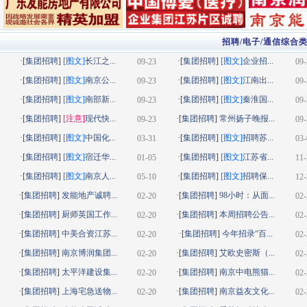
招聘/电子/通信综合
·[
集团招聘
]
[图文]
长江之...
·[
集团招聘
]
[图文]
企业招...
09-23
09-
·[
集团招聘
]
[图文]
南京公...
·[
集团招聘
]
[图文]
江南出...
09-23
09-
·[
集团招聘
]
[图文]
南部新...
·[
集团招聘
]
[图文]
秦淮国...
09-23
09-
·[
集团招聘
]
[注意]
现代快...
·[
集团招聘
]
常州扬子晚报...
09-23
09-
·[
集团招聘
]
[图文]
中国化...
·[
集团招聘
]
[图文]
招聘苏...
03-31
03-
·[
集团招聘
]
[图文]
宿迁华...
·[
集团招聘
]
[图文]
江苏省...
01-05
11-
·[
集团招聘
]
[图文]
南京人...
·[
集团招聘
]
[图文]
招聘保...
05-10
12-
·[
集团招聘
]
发能地产诚聘...
·[
集团招聘
]
98小时：从面...
02-20
02-
·[
集团招聘
]
厨师英国工作...
·[
集团招聘
]
本周招聘公告...
02-20
02-
·[
集团招聘
]
中美合资江苏...
·[
集团招聘
]
今年招录“百...
02-20
02-
·[
集团招聘
]
南京博润集团...
·[
集团招聘
]
艾欧史密斯（...
02-20
02-
·[
集团招聘
]
太平洋建设集...
·[
集团招聘
]
南京中电熊猫...
02-20
02-
·[
集团招聘
]
上海宅急送物...
·[
集团招聘
]
南京益友文化...
02-20
02-