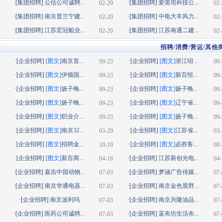
·[
集团招聘
]
公估公司诚聘...
·[
集团招聘
]
爱英坦科技公...
02-20
02-
·[
集团招聘
]
南京普兰宁建...
·[
集团招聘
]
中电大丰风力...
02-20
02-
·[
集团招聘
]
江苏宏冠船业...
·[
集团招聘
]
江苏南通二建...
02-20
02-
招聘/消费/营运/其他
·[
企业招聘
]
[图文]
南京首...
·[
企业招聘
]
[图文]
浙江绍...
09-23
09-
·[
企业招聘
]
[图文]
伊顿国...
·[
企业招聘
]
[图文]
新百恒...
09-23
09-
·[
企业招聘
]
[图文]
扬子晚...
·[
企业招聘
]
[图文]
扬子晚...
09-23
09-
·[
企业招聘
]
[图文]
扬子晚...
·[
企业招聘
]
[图文]
辽宁省...
09-23
09-
·[
企业招聘
]
[图文]
职业介...
·[
企业招聘
]
[图文]
扬子晚...
09-23
09-
·[
企业招聘
]
[图文]
南京32...
·[
企业招聘
]
[图文]
江苏省...
03-29
03-
·[
企业招聘
]
[图文]
招聘金...
·[
企业招聘
]
[图文]
必胜客...
10-10
08-
·[
企业招聘
]
[图文]
新百商...
·[
企业招聘
]
江苏新创光电...
04-18
04-
·[
企业招聘
]
嘉吉中国动物...
·[
企业招聘
]
梦涵广告传媒...
07-03
07-
·[
企业招聘
]
南京华通电器...
·[
企业招聘
]
南京金色晨野...
07-03
07-
·[
企业招聘
]
南京波利玛
·[
企业招聘
]
南京兴隆油品...
07-03
07-
·[
企业招聘
]
医药公司诚聘...
·[
企业招聘
]
蓝布坊生活布...
07-03
07-