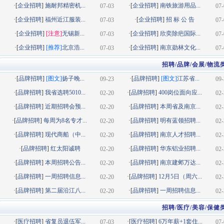
·[
企业招聘
]
施耐邦精密机...
·[
企业招聘
]
南铁旅游用品...
07-03
07-
·[
企业招聘
]
福州近江服装...
·[
企业招聘
]
招 标 公 告
07-03
07-
·[
企业招聘
]
[注意]
无锡新...
·[
企业招聘
]
欣奕除疤国际...
07-03
07-
·[
企业招聘
]
[推荐]
北京浩...
·[
企业招聘
]
南京勋林文化...
07-03
07-
招聘/品牌/会展/物流
·[
品牌招聘
]
[图文]
扬子晚...
·[
品牌招聘
]
[图文]
江苏省...
09-23
09-
·[
品牌招聘
]
我省选聘5010...
·[
品牌招聘
]
400岗位面向应...
02-20
02-
·[
品牌招聘
]
近期招聘会预...
·[
品牌招聘
]
本周省及南京...
02-20
02-
·[
品牌招聘
]
每周为8名专才...
·[
品牌招聘
]
明有蓝领招聘...
02-20
02-
·[
品牌招聘
]
现代商船（中...
·[
品牌招聘
]
南京人才招聘...
02-20
02-
·[
品牌招聘
]
红太阳诚聘
·[
品牌招聘
]
华东铝业招聘...
02-20
02-
·[
品牌招聘
]
本周招聘公告...
·[
品牌招聘
]
南京建邺万达...
02-20
02-
·[
品牌招聘
]
一周招聘信息...
·[
品牌招聘
]
12月5日（周六...
02-20
02-
·[
品牌招聘
]
第二届沿江八...
·[
品牌招聘
]
一周招聘信息...
02-20
02-
招聘/医疗/美容/保健
·[
医疗招聘
]
省复员退伍军...
·[
医疗招聘
]
6万年薪+1套住...
07-03
07-