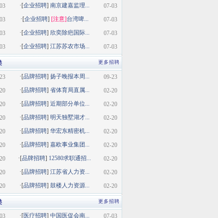
·[
企业招聘
]
南京建嘉监理...
03
07-03
·[
企业招聘
]
[注意]
台湾啤...
03
07-03
·[
企业招聘
]
欣奕除疤国际...
03
07-03
·[
企业招聘
]
江苏苏农市场...
03
07-03
类
更多招聘
·[
品牌招聘
]
扬子晚报本周...
23
09-23
·[
品牌招聘
]
省体育局直属...
20
02-20
·[
品牌招聘
]
近期部分单位...
20
02-20
·[
品牌招聘
]
明天独墅湖才...
20
02-20
·[
品牌招聘
]
华宏东精密机...
20
02-20
·[
品牌招聘
]
嘉欧事业集团...
20
02-20
·[
品牌招聘
]
12580求职通招...
20
02-20
·[
品牌招聘
]
江苏省人力资...
20
02-20
·[
品牌招聘
]
鼓楼人力资源...
20
02-20
类
更多招聘
·[
医疗招聘
]
中国医促会南...
03
07-03