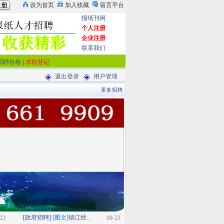
报纸刊例
个人注册
企业注册
联系我们
招聘价格
|
求职登记
退出登录
用户管理
更多招聘
·[
政府招聘
]
[图文]
镇江经...
23
09-23