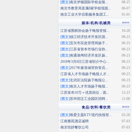
·
[图文]
南京伊顿国际学校金陵...
08-25
·
南京市教育局直属8家学校现面...
06-07
·
南京工业大学后勤服务集团工...
01-01
more
媒体/机构/机械类
·
江苏省围棋协会扬子晚报登报...
10-28
·
[图文]
镇江经济技术开发区国...
09-23
·
[图文]
宜兴市应急管理局扬子...
09-23
·
[图文]
江苏省资本市场行业协...
09-23
·
[图文]
南通港闸经济开发区扬...
09-23
·
2018年3月8日江苏省职介中心...
09-23
·
[图文]
2017年秦淮城管协管员...
09-23
·
江苏省人才市场扬子晚报人才...
09-23
·
[图文]
玄武区法院扬子晚报公...
09-23
·
[图文]
南京人才市场扬子晚报...
09-23
·
江苏发布10万＋优质岗位，面...
12-23
·
[图文]
苏州宿迁工业园区招聘...
12-08
more
食品/饮料/餐饮类
·
[图文]
唯爱主题KTV现代快报登...
03-28
·
江南雅苑酒店诚聘
07-03
·
南京恒妤餐饮公司
07-03