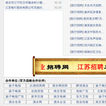
·
南京市江宁区日升隆农村小额...
02-20
·[
医疗招聘
]
天长市天招聘...
·
江苏银行股份有限公司无锡分...
02-20
·[
医疗招聘
]
扬州百岁康复...
·[
医疗招聘
]
医药英才网7月...
·[
医疗招聘
]
黛芙妮尔美容...
·[
医疗招聘
]
南京中医药大...
·[
医疗招聘
]
江苏先声连锁...
·[
医疗招聘
]
四川精正生物...
·[
医疗招聘
]
秣陵社区卫生...
合作单位 (官方战略合作伙伴)
扬子晚报
白酒招商网
酒水网招商
醉境酒业
扬子晚
扬子晚报
在线登报
南京登报
地铁广告
古家
扬子晚报广告
新华日报
南京电梯
东方卫报
扬子
酒水名录
酒水网
酒水企业
报业传媒
南京晨