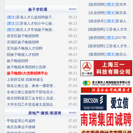
·[
政府招聘
]
[图文]
宜兴市...
more
扬子求职通
·[
企业招聘
]
[图文]
南京首...
·
[图文]
苏省人才公益招聘扬子...
09-23
·[
就业快车
]
[图文]
苏省人...
·
[图文]
江苏省人才职介中心扬...
09-23
·[
校园招聘
]
江苏省人才市...
·
[图文]
南京人才市场扬子晚报...
09-23
·
崇安区扬子晚报招聘
09-23
·[
政府招聘
]
[图文]
2017年...
·
滨湖区扬子晚报招聘
09-23
·[
政府招聘
]
江苏省人才市...
·
宜兴扬子晚报人才招聘
09-23
·[
集团招聘
]
[图文]
南京公...
·
阴扬子晚报人才招聘
09-23
·
扬子晚报招聘
09-23
·
扬子晚报本周招聘公告牌
09-23
·
扬子晚报6大优势招聘平台
09-23
·
上班薛宝钗 回家林黛玉
07-03
·
报名公推公选，捧来一摞荣誉...
07-03
·
全省公推公选领导干部动员大...
07-03
·
南京招聘基层工会专职人员进...
07-03
·
大学生找工作首选雇主是国企...
07-03
more
房地产/建筑/装潢类
·
甲级监理公司诚聘
07-03
·
南京吉事达不锈钢
07-03