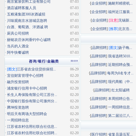
·
南京紫泉饮料工业有限公司
07-03
·[
企业招聘
]
施耐邦精密机...
·
酒店诚聘客服人员
07-03
·[
企业招聘
]
福州近江服装...
·
五粮液集团300冰酒诚招
07-03
·[
企业招聘
]
[注意]
无锡新...
·
川味观南京水游城店急聘
07-03
·
白酒、葡萄酒、洋酒诚 聘
07-03
·[
企业招聘
]
[推荐]
北京浩...
·
厨具公司招聘
07-03
·
丽铭农庄休闲垂钓中心诚聘
07-03
·
当兵的人酒业
07-03
·[
品牌招聘
]
[图文]
扬子晚...
·
阿牛快餐诚聘
07-03
·[
品牌招聘
]
我省选聘5010...
more
咨询/银行/金融类
·[
品牌招聘
]
近期招聘会预...
·
[图文]
江苏省农业信贷担保招...
06-29
·[
品牌招聘
]
每周为8名专才...
·
宜信财富管理中心招聘
02-20
·[
品牌招聘
]
现代商船（中...
·
融升投资招聘
02-20
·
浦发银行信用卡中心招聘
02-20
·[
品牌招聘
]
红太阳诚聘
·
长生人寿保险有限公司江苏分...
02-20
·[
品牌招聘
]
本周招聘公告...
·
中国银行股份有限公司滁州分...
02-20
·[
品牌招聘
]
一周招聘信息...
·
腾坤投资急聘
02-20
·
明后天有两场大型招聘会
02-20
·[
品牌招聘
]
第二届沿江八...
·
一周招聘信息
02-20
·
江苏省农村信用社联合社信息...
02-20
·
江苏省农村信用社联合社招聘...
02-20
·[
医疗招聘
]
省复员退伍军...