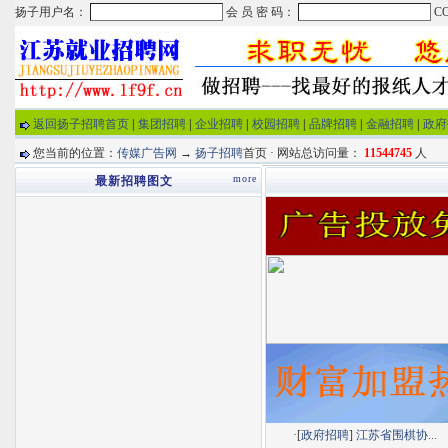
返回扬子招聘首页
|
集团招聘
|
企业招聘
|
校园招聘
|
品牌招聘
|
金融招聘
|
政府
您当前的位置：
传媒广告网
→
扬子招聘
首页 · 网站总访问量：
11544745
人
more
最新招聘图文
·[
政府招聘
]
江苏省围棋协...