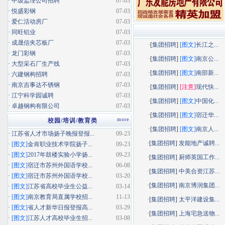
·
甲级监理公司招聘
07-03
·
悦盛彩钢
07-03
·
爱仁活动房厂
07-03
·
同旺铝业
07-03
·
成晟信夹芯板厂
07-03
·[
集团招聘
]
[图文]
长江之...
·
龙门彩钢
07-03
·[
集团招聘
]
[图文]
南京公...
·
大型采石厂生产线
07-03
·[
集团招聘
]
[图文]
南部新...
·
六建钢构招聘
07-03
·
南京吉事达不锈钢
07-03
·[
集团招聘
]
[注意]
现代快...
·
江宁科学园诚聘
07-03
·[
集团招聘
]
[图文]
中国化...
·
卓越钢构有限公司
07-03
·[
集团招聘
]
[图文]
宿迁华...
more
校园/培训/教育类
·[
集团招聘
]
[图文]
南京人...
·
江苏省人才市场扬子晚报登报...
09-23
·[
集团招聘
]
发能地产诚聘...
·
[图文]
金肯职业技术学院扬子...
09-23
·
[图文]
2017年鼓楼实验小学扬...
09-23
·[
集团招聘
]
厨师英国工作...
·
[图文]
宿迁市苏州外国语学校...
06-08
·[
集团招聘
]
中美合资江苏...
·
[图文]
宿迁市苏州外国语学校...
03-20
·[
集团招聘
]
南京博润集团...
·
[图文]
江苏省高校毕业生公益...
03-14
·
[图文]
南京教育局直属学校招...
11-13
·[
集团招聘
]
太平洋建设集...
·
[图文]
省人才新华日报登报高...
03-29
·[
集团招聘
]
上海宅急送物...
·
[图文]
江苏人才高校毕业生招...
03-08