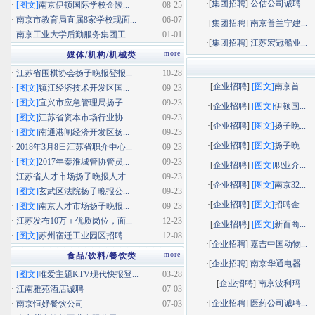
·[
集团招聘
]
公估公司诚聘...
·
[图文]
南京伊顿国际学校金陵...
08-25
·
南京市教育局直属8家学校现面...
06-07
·[
集团招聘
]
南京普兰宁建...
·
南京工业大学后勤服务集团工...
01-01
·[
集团招聘
]
江苏宏冠船业...
more
媒体/机构/机械类
·
江苏省围棋协会扬子晚报登报...
10-28
·[
企业招聘
]
[图文]
南京首...
·
[图文]
镇江经济技术开发区国...
09-23
·
[图文]
宜兴市应急管理局扬子...
09-23
·[
企业招聘
]
[图文]
伊顿国...
·
[图文]
江苏省资本市场行业协...
09-23
·[
企业招聘
]
[图文]
扬子晚...
·
[图文]
南通港闸经济开发区扬...
09-23
·[
企业招聘
]
[图文]
扬子晚...
·
2018年3月8日江苏省职介中心...
09-23
·
[图文]
2017年秦淮城管协管员...
09-23
·[
企业招聘
]
[图文]
职业介...
·
江苏省人才市场扬子晚报人才...
09-23
·[
企业招聘
]
[图文]
南京32...
·
[图文]
玄武区法院扬子晚报公...
09-23
·[
企业招聘
]
[图文]
招聘金...
·
[图文]
南京人才市场扬子晚报...
09-23
·
江苏发布10万＋优质岗位，面...
12-23
·[
企业招聘
]
[图文]
新百商...
·
[图文]
苏州宿迁工业园区招聘...
12-08
·[
企业招聘
]
嘉吉中国动物...
more
食品/饮料/餐饮类
·[
企业招聘
]
南京华通电器...
·
[图文]
唯爱主题KTV现代快报登...
03-28
·[
企业招聘
]
南京波利玛
·
江南雅苑酒店诚聘
07-03
·[
企业招聘
]
医药公司诚聘...
·
南京恒妤餐饮公司
07-03