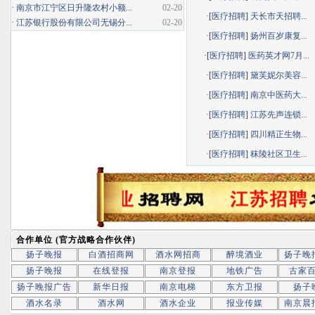
·
南京市江宁区日升隆农村小额...
02-20
·[
医疗招聘
]
天长市天招聘...
·
江苏银行股份有限公司无锡分...
02-20
·[
医疗招聘
]
扬州百岁康复...
·[
医疗招聘
]
医药英才网7月...
·[
医疗招聘
]
黛芙妮尔美容...
·[
医疗招聘
]
南京中医药大...
·[
医疗招聘
]
江苏先声连锁...
·[
医疗招聘
]
四川精正生物...
·[
医疗招聘
]
秣陵社区卫生...
合作单位 (官方战略合作伙伴)
扬子晚报
白酒招商网
酒水网招商
醉境酒业
扬子晚
扬子晚报
在线登报
南京登报
地铁广告
古家
扬子晚报广告
新华日报
南京电梯
东方卫报
扬子
酒水名录
酒水网
酒水企业
报业传媒
南京晨