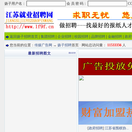
返回扬子招聘首页
|
集团招聘
|
企业招聘
|
校园招聘
|
品牌招聘
|
金融招聘
|
政府
您当前的位置：
传媒广告网
→
扬子招聘
首页 · 网站总访问量：
11533356
人
more
最新招聘图文
·[
政府招聘
]
江苏省围棋协...