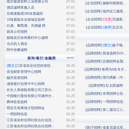
·
南京紫泉饮料工业有限公司
07-03
·[
企业招聘
]
施耐邦精密机...
·
酒店诚聘客服人员
07-03
·[
企业招聘
]
福州近江服装...
·
五粮液集团300冰酒诚招
07-03
·[
企业招聘
]
[注意]
无锡新...
·
川味观南京水游城店急聘
07-03
·
白酒、葡萄酒、洋酒诚 聘
07-03
·[
企业招聘
]
[推荐]
北京浩...
·
厨具公司招聘
07-03
·
丽铭农庄休闲垂钓中心诚聘
07-03
·
当兵的人酒业
07-03
·[
品牌招聘
]
[图文]
扬子晚...
·
阿牛快餐诚聘
07-03
·[
品牌招聘
]
我省选聘5010...
more
咨询/银行/金融类
·[
品牌招聘
]
近期招聘会预...
·
[图文]
江苏省农业信贷担保招...
06-29
·[
品牌招聘
]
每周为8名专才...
·
宜信财富管理中心招聘
02-20
·[
品牌招聘
]
现代商船（中...
·
融升投资招聘
02-20
·
浦发银行信用卡中心招聘
02-20
·[
品牌招聘
]
红太阳诚聘
·
长生人寿保险有限公司江苏分...
02-20
·[
品牌招聘
]
本周招聘公告...
·
中国银行股份有限公司滁州分...
02-20
·[
品牌招聘
]
一周招聘信息...
·
腾坤投资急聘
02-20
·
明后天有两场大型招聘会
02-20
·[
品牌招聘
]
第二届沿江八...
·
一周招聘信息
02-20
·
江苏省农村信用社联合社信息...
02-20
·
江苏省农村信用社联合社招聘...
02-20
·[
医疗招聘
]
省复员退伍军...