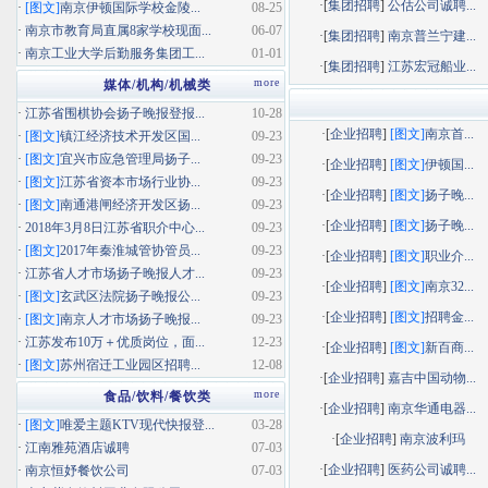
·[
集团招聘
]
公估公司诚聘...
·
[图文]
南京伊顿国际学校金陵...
08-25
·
南京市教育局直属8家学校现面...
06-07
·[
集团招聘
]
南京普兰宁建...
·
南京工业大学后勤服务集团工...
01-01
·[
集团招聘
]
江苏宏冠船业...
more
媒体/机构/机械类
·
江苏省围棋协会扬子晚报登报...
10-28
·[
企业招聘
]
[图文]
南京首...
·
[图文]
镇江经济技术开发区国...
09-23
·
[图文]
宜兴市应急管理局扬子...
09-23
·[
企业招聘
]
[图文]
伊顿国...
·
[图文]
江苏省资本市场行业协...
09-23
·[
企业招聘
]
[图文]
扬子晚...
·
[图文]
南通港闸经济开发区扬...
09-23
·[
企业招聘
]
[图文]
扬子晚...
·
2018年3月8日江苏省职介中心...
09-23
·
[图文]
2017年秦淮城管协管员...
09-23
·[
企业招聘
]
[图文]
职业介...
·
江苏省人才市场扬子晚报人才...
09-23
·[
企业招聘
]
[图文]
南京32...
·
[图文]
玄武区法院扬子晚报公...
09-23
·[
企业招聘
]
[图文]
招聘金...
·
[图文]
南京人才市场扬子晚报...
09-23
·
江苏发布10万＋优质岗位，面...
12-23
·[
企业招聘
]
[图文]
新百商...
·
[图文]
苏州宿迁工业园区招聘...
12-08
·[
企业招聘
]
嘉吉中国动物...
more
食品/饮料/餐饮类
·[
企业招聘
]
南京华通电器...
·
[图文]
唯爱主题KTV现代快报登...
03-28
·[
企业招聘
]
南京波利玛
·
江南雅苑酒店诚聘
07-03
·[
企业招聘
]
医药公司诚聘...
·
南京恒妤餐饮公司
07-03