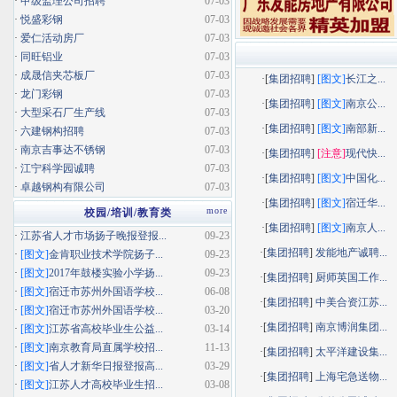
·
甲级监理公司招聘
07-03
·
悦盛彩钢
07-03
·
爱仁活动房厂
07-03
·
同旺铝业
07-03
·
成晟信夹芯板厂
07-03
·[
集团招聘
]
[图文]
长江之...
·
龙门彩钢
07-03
·[
集团招聘
]
[图文]
南京公...
·
大型采石厂生产线
07-03
·[
集团招聘
]
[图文]
南部新...
·
六建钢构招聘
07-03
·
南京吉事达不锈钢
07-03
·[
集团招聘
]
[注意]
现代快...
·
江宁科学园诚聘
07-03
·[
集团招聘
]
[图文]
中国化...
·
卓越钢构有限公司
07-03
·[
集团招聘
]
[图文]
宿迁华...
more
校园/培训/教育类
·[
集团招聘
]
[图文]
南京人...
·
江苏省人才市场扬子晚报登报...
09-23
·[
集团招聘
]
发能地产诚聘...
·
[图文]
金肯职业技术学院扬子...
09-23
·
[图文]
2017年鼓楼实验小学扬...
09-23
·[
集团招聘
]
厨师英国工作...
·
[图文]
宿迁市苏州外国语学校...
06-08
·[
集团招聘
]
中美合资江苏...
·
[图文]
宿迁市苏州外国语学校...
03-20
·[
集团招聘
]
南京博润集团...
·
[图文]
江苏省高校毕业生公益...
03-14
·
[图文]
南京教育局直属学校招...
11-13
·[
集团招聘
]
太平洋建设集...
·
[图文]
省人才新华日报登报高...
03-29
·[
集团招聘
]
上海宅急送物...
·
[图文]
江苏人才高校毕业生招...
03-08