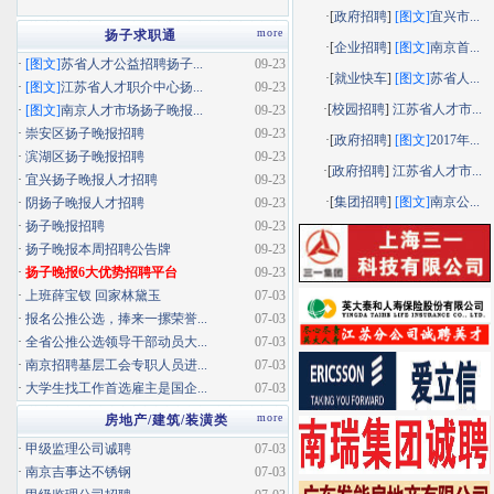
·[
政府招聘
]
[图文]
宜兴市...
more
扬子求职通
·[
企业招聘
]
[图文]
南京首...
·
[图文]
苏省人才公益招聘扬子...
09-23
·[
就业快车
]
[图文]
苏省人...
·
[图文]
江苏省人才职介中心扬...
09-23
·[
校园招聘
]
江苏省人才市...
·
[图文]
南京人才市场扬子晚报...
09-23
·
崇安区扬子晚报招聘
09-23
·[
政府招聘
]
[图文]
2017年...
·
滨湖区扬子晚报招聘
09-23
·[
政府招聘
]
江苏省人才市...
·
宜兴扬子晚报人才招聘
09-23
·[
集团招聘
]
[图文]
南京公...
·
阴扬子晚报人才招聘
09-23
·
扬子晚报招聘
09-23
·
扬子晚报本周招聘公告牌
09-23
·
扬子晚报6大优势招聘平台
09-23
·
上班薛宝钗 回家林黛玉
07-03
·
报名公推公选，捧来一摞荣誉...
07-03
·
全省公推公选领导干部动员大...
07-03
·
南京招聘基层工会专职人员进...
07-03
·
大学生找工作首选雇主是国企...
07-03
more
房地产/建筑/装潢类
·
甲级监理公司诚聘
07-03
·
南京吉事达不锈钢
07-03