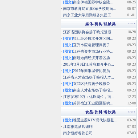
·
[图文]
南京伊顿国际学校金陵...
08-25
·
南京市教育局直属8家学校现面...
06-07
·
南京工业大学后勤服务集团工...
01-01
more
媒体/机构/机械类
·
江苏省围棋协会扬子晚报登报...
10-28
·
[图文]
镇江经济技术开发区国...
09-23
·
[图文]
宜兴市应急管理局扬子...
09-23
·
[图文]
江苏省资本市场行业协...
09-23
·
[图文]
南通港闸经济开发区扬...
09-23
·
2018年3月8日江苏省职介中心...
09-23
·
[图文]
2017年秦淮城管协管员...
09-23
·
江苏省人才市场扬子晚报人才...
09-23
·
[图文]
玄武区法院扬子晚报公...
09-23
·
[图文]
南京人才市场扬子晚报...
09-23
·
江苏发布10万＋优质岗位，面...
12-23
·
[图文]
苏州宿迁工业园区招聘...
12-08
more
食品/饮料/餐饮类
·
[图文]
唯爱主题KTV现代快报登...
03-28
·
江南雅苑酒店诚聘
07-03
·
南京恒妤餐饮公司
07-03