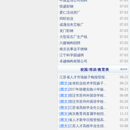
·
甲级监理公司招聘
07-03
·
悦盛彩钢
07-03
·
爱仁活动房厂
07-03
·
同旺铝业
07-03
·
成晟信夹芯板厂
07-03
·
龙门彩钢
07-03
·
大型采石厂生产线
07-03
·
六建钢构招聘
07-03
·
南京吉事达不锈钢
07-03
·
江宁科学园诚聘
07-03
·
卓越钢构有限公司
07-03
more
校园/培训/教育类
·
江苏省人才市场扬子晚报登报...
09-23
·
[图文]
金肯职业技术学院扬子...
09-23
·
[图文]
2017年鼓楼实验小学扬...
09-23
·
[图文]
宿迁市苏州外国语学校...
06-08
·
[图文]
宿迁市苏州外国语学校...
03-20
·
[图文]
江苏省高校毕业生公益...
03-14
·
[图文]
南京教育局直属学校招...
11-13
·
[图文]
省人才新华日报登报高...
03-29
·
[图文]
江苏人才高校毕业生招...
03-08