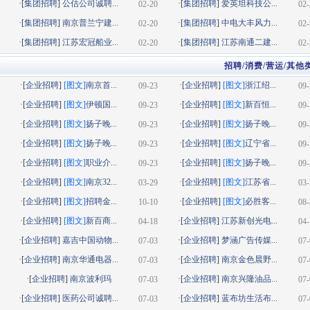
·[
集团招聘
]
公估公司诚聘...
·[
集团招聘
]
爱英坦科技公...
02-20
02-
·[
集团招聘
]
南京普兰宁建...
·[
集团招聘
]
中电大丰风力...
02-20
02-
·[
集团招聘
]
江苏宏冠船业...
·[
集团招聘
]
江苏南通二建...
02-20
02-
招聘/消费/营运/其他
·[
企业招聘
]
[图文]
南京首...
·[
企业招聘
]
[图文]
浙江绍...
09-23
09-
·[
企业招聘
]
[图文]
伊顿国...
·[
企业招聘
]
[图文]
新百恒...
09-23
09-
·[
企业招聘
]
[图文]
扬子晚...
·[
企业招聘
]
[图文]
扬子晚...
09-23
09-
·[
企业招聘
]
[图文]
扬子晚...
·[
企业招聘
]
[图文]
辽宁省...
09-23
09-
·[
企业招聘
]
[图文]
职业介...
·[
企业招聘
]
[图文]
扬子晚...
09-23
09-
·[
企业招聘
]
[图文]
南京32...
·[
企业招聘
]
[图文]
江苏省...
03-29
03-
·[
企业招聘
]
[图文]
招聘金...
·[
企业招聘
]
[图文]
必胜客...
10-10
08-
·[
企业招聘
]
[图文]
新百商...
·[
企业招聘
]
江苏新创光电...
04-18
04-
·[
企业招聘
]
嘉吉中国动物...
·[
企业招聘
]
梦涵广告传媒...
07-03
07-
·[
企业招聘
]
南京华通电器...
·[
企业招聘
]
南京金色晨野...
07-03
07-
·[
企业招聘
]
南京波利玛
·[
企业招聘
]
南京兴隆油品...
07-03
07-
·[
企业招聘
]
医药公司诚聘...
·[
企业招聘
]
蓝布坊生活布...
07-03
07-