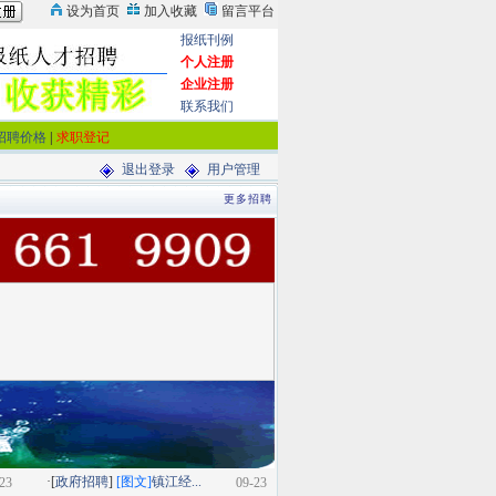
报纸刊例
个人注册
企业注册
联系我们
招聘价格
|
求职登记
退出登录
用户管理
更多招聘
·[
政府招聘
]
[图文]
镇江经...
23
09-23