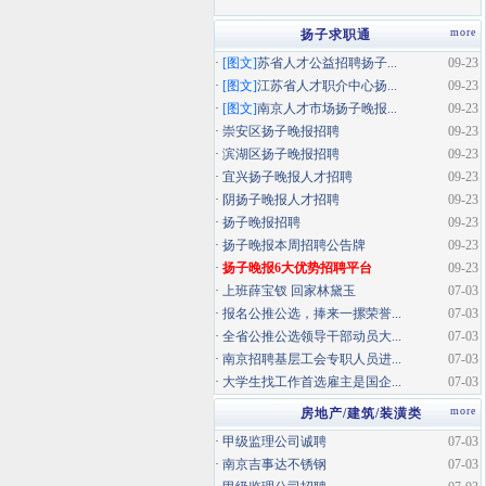
more
扬子求职通
·
[图文]
苏省人才公益招聘扬子...
09-23
·
[图文]
江苏省人才职介中心扬...
09-23
·
[图文]
南京人才市场扬子晚报...
09-23
·
崇安区扬子晚报招聘
09-23
·
滨湖区扬子晚报招聘
09-23
·
宜兴扬子晚报人才招聘
09-23
·
阴扬子晚报人才招聘
09-23
·
扬子晚报招聘
09-23
·
扬子晚报本周招聘公告牌
09-23
·
扬子晚报6大优势招聘平台
09-23
·
上班薛宝钗 回家林黛玉
07-03
·
报名公推公选，捧来一摞荣誉...
07-03
·
全省公推公选领导干部动员大...
07-03
·
南京招聘基层工会专职人员进...
07-03
·
大学生找工作首选雇主是国企...
07-03
more
房地产/建筑/装潢类
·
甲级监理公司诚聘
07-03
·
南京吉事达不锈钢
07-03