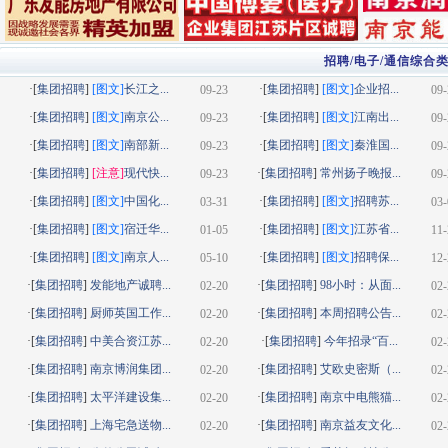
招聘/电子/通信综合
·[
集团招聘
]
[图文]
长江之...
·[
集团招聘
]
[图文]
企业招...
09-23
09-
·[
集团招聘
]
[图文]
南京公...
·[
集团招聘
]
[图文]
江南出...
09-23
09-
·[
集团招聘
]
[图文]
南部新...
·[
集团招聘
]
[图文]
秦淮国...
09-23
09-
·[
集团招聘
]
[注意]
现代快...
·[
集团招聘
]
常州扬子晚报...
09-23
09-
·[
集团招聘
]
[图文]
中国化...
·[
集团招聘
]
[图文]
招聘苏...
03-31
03-
·[
集团招聘
]
[图文]
宿迁华...
·[
集团招聘
]
[图文]
江苏省...
01-05
11-
·[
集团招聘
]
[图文]
南京人...
·[
集团招聘
]
[图文]
招聘保...
05-10
12-
·[
集团招聘
]
发能地产诚聘...
·[
集团招聘
]
98小时：从面...
02-20
02-
·[
集团招聘
]
厨师英国工作...
·[
集团招聘
]
本周招聘公告...
02-20
02-
·[
集团招聘
]
中美合资江苏...
·[
集团招聘
]
今年招录“百...
02-20
02-
·[
集团招聘
]
南京博润集团...
·[
集团招聘
]
艾欧史密斯（...
02-20
02-
·[
集团招聘
]
太平洋建设集...
·[
集团招聘
]
南京中电熊猫...
02-20
02-
·[
集团招聘
]
上海宅急送物...
·[
集团招聘
]
南京益友文化...
02-20
02-