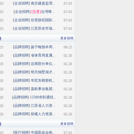
·[
企业招聘
]
南京建嘉监理...
03
07-03
·[
企业招聘
]
[注意]
台湾啤...
03
07-03
·[
企业招聘
]
欣奕除疤国际...
03
07-03
·[
企业招聘
]
江苏苏农市场...
03
07-03
类
更多招聘
·[
品牌招聘
]
扬子晚报本周...
23
09-23
·[
品牌招聘
]
省体育局直属...
20
02-20
·[
品牌招聘
]
近期部分单位...
20
02-20
·[
品牌招聘
]
明天独墅湖才...
20
02-20
·[
品牌招聘
]
华宏东精密机...
20
02-20
·[
品牌招聘
]
嘉欧事业集团...
20
02-20
·[
品牌招聘
]
12580求职通招...
20
02-20
·[
品牌招聘
]
江苏省人力资...
20
02-20
·[
品牌招聘
]
鼓楼人力资源...
20
02-20
类
更多招聘
·[
医疗招聘
]
中国医促会南...
03
07-03