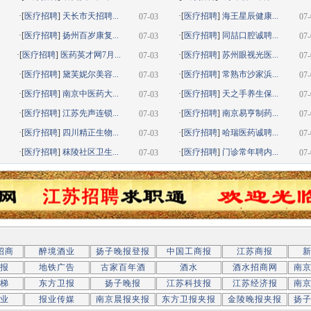
·[
医疗招聘
]
天长市天招聘...
·[
医疗招聘
]
海王星辰健康...
07-03
07-
·[
医疗招聘
]
扬州百岁康复...
·[
医疗招聘
]
同喆口腔诚聘...
07-03
07-
·[
医疗招聘
]
医药英才网7月...
·[
医疗招聘
]
苏州眼视光医...
07-03
07-
·[
医疗招聘
]
黛芙妮尔美容...
·[
医疗招聘
]
常熟市沙家浜...
07-03
07-
·[
医疗招聘
]
南京中医药大...
·[
医疗招聘
]
天之手养生保...
07-03
07-
·[
医疗招聘
]
江苏先声连锁...
·[
医疗招聘
]
南京易亨制药...
07-03
07-
·[
医疗招聘
]
四川精正生物...
·[
医疗招聘
]
哈瑞医药诚聘...
07-03
07-
·[
医疗招聘
]
秣陵社区卫生...
·[
医疗招聘
]
门诊常年聘内...
07-03
07-
招商
醉境酒业
扬子晚报登报
中国工商报
江苏商报
报
地铁广告
古家百年酒
酒水
酒水招商网
南
梯
东方卫报
扬子晚报
江苏科技报
江苏经济报
南
业
报业传媒
南京晨报夹报
东方卫报夹报
金陵晚报夹报
扬