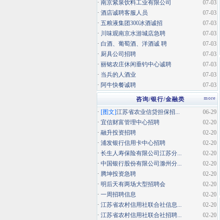
·
南京紫泉饮料工业有限公司
07-03
·
酒店诚聘客服人员
07-03
·
五粮液集团300冰酒诚招
07-03
·
川味观南京水游城店急聘
07-03
·
白酒、葡萄酒、洋酒诚 聘
07-03
·
厨具公司招聘
07-03
·
丽铭农庄休闲垂钓中心诚聘
07-03
·
当兵的人酒业
07-03
·
阿牛快餐诚聘
07-03
more
咨询/银行/金融类
·
[图文]
江苏省农业信贷担保招...
06-29
·
宜信财富管理中心招聘
02-20
·
融升投资招聘
02-20
·
浦发银行信用卡中心招聘
02-20
·
长生人寿保险有限公司江苏分...
02-20
·
中国银行股份有限公司滁州分...
02-20
·
腾坤投资急聘
02-20
·
明后天有两场大型招聘会
02-20
·
一周招聘信息
02-20
·
江苏省农村信用社联合社信息...
02-20
·
江苏省农村信用社联合社招聘...
02-20