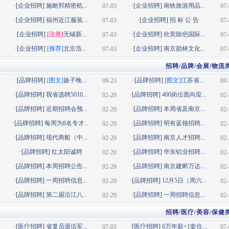
·[
企业招聘
]
施耐邦精密机...
·[
企业招聘
]
南铁旅游用品...
07-03
07-
·[
企业招聘
]
福州近江服装...
·[
企业招聘
]
招 标 公 告
07-03
07-
·[
企业招聘
]
[注意]
无锡新...
·[
企业招聘
]
欣奕除疤国际...
07-03
07-
·[
企业招聘
]
[推荐]
北京浩...
·[
企业招聘
]
南京勋林文化...
07-03
07-
招聘/品牌/会展/物流
·[
品牌招聘
]
[图文]
扬子晚...
·[
品牌招聘
]
[图文]
江苏省...
09-23
09-
·[
品牌招聘
]
我省选聘5010...
·[
品牌招聘
]
400岗位面向应...
02-20
02-
·[
品牌招聘
]
近期招聘会预...
·[
品牌招聘
]
本周省及南京...
02-20
02-
·[
品牌招聘
]
每周为8名专才...
·[
品牌招聘
]
明有蓝领招聘...
02-20
02-
·[
品牌招聘
]
现代商船（中...
·[
品牌招聘
]
南京人才招聘...
02-20
02-
·[
品牌招聘
]
红太阳诚聘
·[
品牌招聘
]
华东铝业招聘...
02-20
02-
·[
品牌招聘
]
本周招聘公告...
·[
品牌招聘
]
南京建邺万达...
02-20
02-
·[
品牌招聘
]
一周招聘信息...
·[
品牌招聘
]
12月5日（周六...
02-20
02-
·[
品牌招聘
]
第二届沿江八...
·[
品牌招聘
]
一周招聘信息...
02-20
02-
招聘/医疗/美容/保健
·[
医疗招聘
]
省复员退伍军...
·[
医疗招聘
]
6万年薪+1套住...
07-03
07-