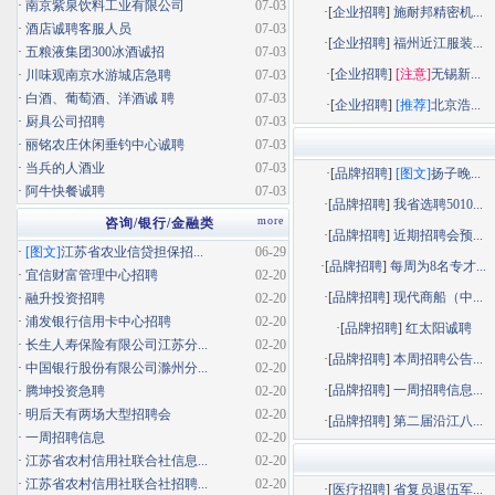
·
南京紫泉饮料工业有限公司
07-03
·[
企业招聘
]
施耐邦精密机...
·
酒店诚聘客服人员
07-03
·[
企业招聘
]
福州近江服装...
·
五粮液集团300冰酒诚招
07-03
·[
企业招聘
]
[注意]
无锡新...
·
川味观南京水游城店急聘
07-03
·
白酒、葡萄酒、洋酒诚 聘
07-03
·[
企业招聘
]
[推荐]
北京浩...
·
厨具公司招聘
07-03
·
丽铭农庄休闲垂钓中心诚聘
07-03
·
当兵的人酒业
07-03
·[
品牌招聘
]
[图文]
扬子晚...
·
阿牛快餐诚聘
07-03
·[
品牌招聘
]
我省选聘5010...
more
咨询/银行/金融类
·[
品牌招聘
]
近期招聘会预...
·
[图文]
江苏省农业信贷担保招...
06-29
·[
品牌招聘
]
每周为8名专才...
·
宜信财富管理中心招聘
02-20
·[
品牌招聘
]
现代商船（中...
·
融升投资招聘
02-20
·
浦发银行信用卡中心招聘
02-20
·[
品牌招聘
]
红太阳诚聘
·
长生人寿保险有限公司江苏分...
02-20
·[
品牌招聘
]
本周招聘公告...
·
中国银行股份有限公司滁州分...
02-20
·[
品牌招聘
]
一周招聘信息...
·
腾坤投资急聘
02-20
·
明后天有两场大型招聘会
02-20
·[
品牌招聘
]
第二届沿江八...
·
一周招聘信息
02-20
·
江苏省农村信用社联合社信息...
02-20
·
江苏省农村信用社联合社招聘...
02-20
·[
医疗招聘
]
省复员退伍军...