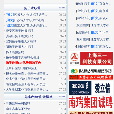
·[
政府招聘
]
[图文]
宜兴市...
more
扬子求职通
·[
企业招聘
]
[图文]
南京首...
·
[图文]
苏省人才公益招聘扬子...
09-23
·[
就业快车
]
[图文]
苏省人...
·
[图文]
江苏省人才职介中心扬...
09-23
·[
校园招聘
]
江苏省人才市...
·
[图文]
南京人才市场扬子晚报...
09-23
·
崇安区扬子晚报招聘
09-23
·[
政府招聘
]
[图文]
2017年...
·
滨湖区扬子晚报招聘
09-23
·[
政府招聘
]
江苏省人才市...
·
宜兴扬子晚报人才招聘
09-23
·[
集团招聘
]
[图文]
南京公...
·
阴扬子晚报人才招聘
09-23
·
扬子晚报招聘
09-23
·
扬子晚报本周招聘公告牌
09-23
·
扬子晚报6大优势招聘平台
09-23
·
上班薛宝钗 回家林黛玉
07-03
·
报名公推公选，捧来一摞荣誉...
07-03
·
全省公推公选领导干部动员大...
07-03
·
南京招聘基层工会专职人员进...
07-03
·
大学生找工作首选雇主是国企...
07-03
more
房地产/建筑/装潢类
·
甲级监理公司诚聘
07-03
·
南京吉事达不锈钢
07-03