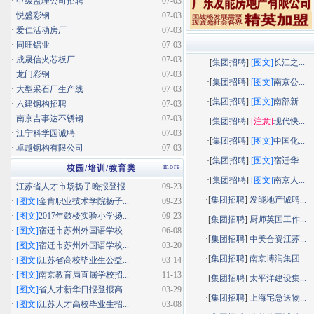
·
甲级监理公司招聘
07-03
·
悦盛彩钢
07-03
·
爱仁活动房厂
07-03
·
同旺铝业
07-03
·
成晟信夹芯板厂
07-03
·[
集团招聘
]
[图文]
长江之...
·
龙门彩钢
07-03
·[
集团招聘
]
[图文]
南京公...
·
大型采石厂生产线
07-03
·[
集团招聘
]
[图文]
南部新...
·
六建钢构招聘
07-03
·
南京吉事达不锈钢
07-03
·[
集团招聘
]
[注意]
现代快...
·
江宁科学园诚聘
07-03
·[
集团招聘
]
[图文]
中国化...
·
卓越钢构有限公司
07-03
·[
集团招聘
]
[图文]
宿迁华...
more
校园/培训/教育类
·[
集团招聘
]
[图文]
南京人...
·
江苏省人才市场扬子晚报登报...
09-23
·[
集团招聘
]
发能地产诚聘...
·
[图文]
金肯职业技术学院扬子...
09-23
·
[图文]
2017年鼓楼实验小学扬...
09-23
·[
集团招聘
]
厨师英国工作...
·
[图文]
宿迁市苏州外国语学校...
06-08
·[
集团招聘
]
中美合资江苏...
·
[图文]
宿迁市苏州外国语学校...
03-20
·[
集团招聘
]
南京博润集团...
·
[图文]
江苏省高校毕业生公益...
03-14
·
[图文]
南京教育局直属学校招...
11-13
·[
集团招聘
]
太平洋建设集...
·
[图文]
省人才新华日报登报高...
03-29
·[
集团招聘
]
上海宅急送物...
·
[图文]
江苏人才高校毕业生招...
03-08