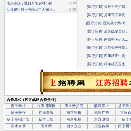
·
南京市江宁区日升隆农村小额...
02-20
·[
医疗招聘
]
天长市天招聘...
·
江苏银行股份有限公司无锡分...
02-20
·[
医疗招聘
]
扬州百岁康复...
·[
医疗招聘
]
医药英才网7月...
·[
医疗招聘
]
黛芙妮尔美容...
·[
医疗招聘
]
南京中医药大...
·[
医疗招聘
]
江苏先声连锁...
·[
医疗招聘
]
四川精正生物...
·[
医疗招聘
]
秣陵社区卫生...
合作单位 (官方战略合作伙伴)
扬子晚报
白酒招商网
酒水网招商
醉境酒业
扬子晚
扬子晚报
在线登报
南京登报
地铁广告
古家
扬子晚报广告
新华日报
南京电梯
东方卫报
扬子
酒水名录
酒水网
酒水企业
报业传媒
南京晨