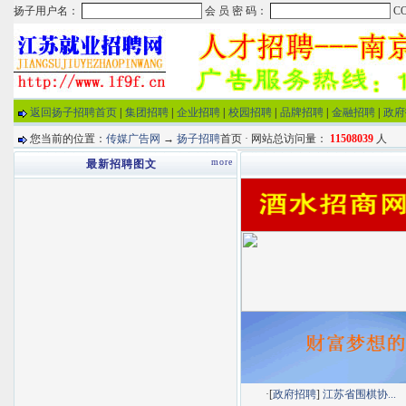
返回扬子招聘首页
|
集团招聘
|
企业招聘
|
校园招聘
|
品牌招聘
|
金融招聘
|
政府
您当前的位置：
传媒广告网
→
扬子招聘
首页 · 网站总访问量：
11508039
人
more
最新招聘图文
·[
政府招聘
]
江苏省围棋协...