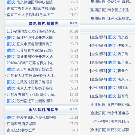
·[
集团招聘
]
公估公司诚聘...
·
[图文]
南京伊顿国际学校金陵...
08-25
·
南京市教育局直属8家学校现面...
06-07
·[
集团招聘
]
南京普兰宁建...
·
南京工业大学后勤服务集团工...
01-01
·[
集团招聘
]
江苏宏冠船业...
more
媒体/机构/机械类
·
江苏省围棋协会扬子晚报登报...
10-28
·[
企业招聘
]
[图文]
南京首...
·
[图文]
镇江经济技术开发区国...
09-23
·
[图文]
宜兴市应急管理局扬子...
09-23
·[
企业招聘
]
[图文]
伊顿国...
·
[图文]
江苏省资本市场行业协...
09-23
·[
企业招聘
]
[图文]
扬子晚...
·
[图文]
南通港闸经济开发区扬...
09-23
·[
企业招聘
]
[图文]
扬子晚...
·
2018年3月8日江苏省职介中心...
09-23
·
[图文]
2017年秦淮城管协管员...
09-23
·[
企业招聘
]
[图文]
职业介...
·
江苏省人才市场扬子晚报人才...
09-23
·[
企业招聘
]
[图文]
南京32...
·
[图文]
玄武区法院扬子晚报公...
09-23
·[
企业招聘
]
[图文]
招聘金...
·
[图文]
南京人才市场扬子晚报...
09-23
·
江苏发布10万＋优质岗位，面...
12-23
·[
企业招聘
]
[图文]
新百商...
·
[图文]
苏州宿迁工业园区招聘...
12-08
·[
企业招聘
]
嘉吉中国动物...
more
食品/饮料/餐饮类
·[
企业招聘
]
南京华通电器...
·
[图文]
唯爱主题KTV现代快报登...
03-28
·[
企业招聘
]
南京波利玛
·
江南雅苑酒店诚聘
07-03
·[
企业招聘
]
医药公司诚聘...
·
南京恒妤餐饮公司
07-03