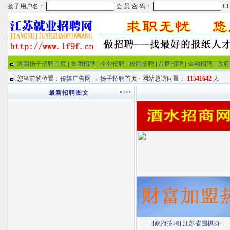
返回扬子招聘首页
|
集团招聘
|
企业招聘
|
校园招聘
|
品牌招聘
|
金融招聘
|
政府
您当前的位置：
传媒广告网
→
扬子招聘
首页 · 网站总访问量：
11541642
人
more
最新招聘图文
·[
政府招聘
]
江苏省围棋协...