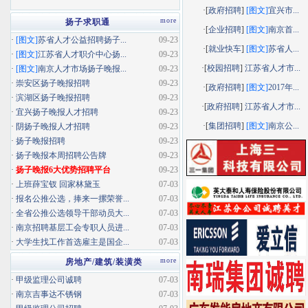
·[
政府招聘
]
[图文]
宜兴市...
more
扬子求职通
·[
企业招聘
]
[图文]
南京首...
·
[图文]
苏省人才公益招聘扬子...
09-23
·[
就业快车
]
[图文]
苏省人...
·
[图文]
江苏省人才职介中心扬...
09-23
·[
校园招聘
]
江苏省人才市...
·
[图文]
南京人才市场扬子晚报...
09-23
·
崇安区扬子晚报招聘
09-23
·[
政府招聘
]
[图文]
2017年...
·
滨湖区扬子晚报招聘
09-23
·[
政府招聘
]
江苏省人才市...
·
宜兴扬子晚报人才招聘
09-23
·[
集团招聘
]
[图文]
南京公...
·
阴扬子晚报人才招聘
09-23
·
扬子晚报招聘
09-23
·
扬子晚报本周招聘公告牌
09-23
·
扬子晚报6大优势招聘平台
09-23
·
上班薛宝钗 回家林黛玉
07-03
·
报名公推公选，捧来一摞荣誉...
07-03
·
全省公推公选领导干部动员大...
07-03
·
南京招聘基层工会专职人员进...
07-03
·
大学生找工作首选雇主是国企...
07-03
more
房地产/建筑/装潢类
·
甲级监理公司诚聘
07-03
·
南京吉事达不锈钢
07-03