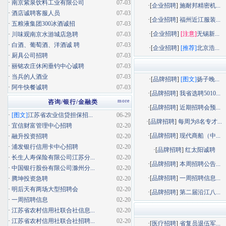
·
南京紫泉饮料工业有限公司
07-03
·[
企业招聘
]
施耐邦精密机...
·
酒店诚聘客服人员
07-03
·[
企业招聘
]
福州近江服装...
·
五粮液集团300冰酒诚招
07-03
·[
企业招聘
]
[注意]
无锡新...
·
川味观南京水游城店急聘
07-03
·
白酒、葡萄酒、洋酒诚 聘
07-03
·[
企业招聘
]
[推荐]
北京浩...
·
厨具公司招聘
07-03
·
丽铭农庄休闲垂钓中心诚聘
07-03
·
当兵的人酒业
07-03
·[
品牌招聘
]
[图文]
扬子晚...
·
阿牛快餐诚聘
07-03
·[
品牌招聘
]
我省选聘5010...
more
咨询/银行/金融类
·[
品牌招聘
]
近期招聘会预...
·
[图文]
江苏省农业信贷担保招...
06-29
·[
品牌招聘
]
每周为8名专才...
·
宜信财富管理中心招聘
02-20
·[
品牌招聘
]
现代商船（中...
·
融升投资招聘
02-20
·
浦发银行信用卡中心招聘
02-20
·[
品牌招聘
]
红太阳诚聘
·
长生人寿保险有限公司江苏分...
02-20
·[
品牌招聘
]
本周招聘公告...
·
中国银行股份有限公司滁州分...
02-20
·[
品牌招聘
]
一周招聘信息...
·
腾坤投资急聘
02-20
·
明后天有两场大型招聘会
02-20
·[
品牌招聘
]
第二届沿江八...
·
一周招聘信息
02-20
·
江苏省农村信用社联合社信息...
02-20
·
江苏省农村信用社联合社招聘...
02-20
·[
医疗招聘
]
省复员退伍军...