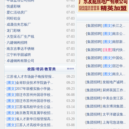
·
甲级监理公司招聘
07-03
·
悦盛彩钢
07-03
·
爱仁活动房厂
07-03
·
同旺铝业
07-03
·
成晟信夹芯板厂
07-03
·[
集团招聘
]
[图文]
长江之...
·
龙门彩钢
07-03
·[
集团招聘
]
[图文]
南京公...
·
大型采石厂生产线
07-03
·[
集团招聘
]
[图文]
南部新...
·
六建钢构招聘
07-03
·
南京吉事达不锈钢
07-03
·[
集团招聘
]
[注意]
现代快...
·
江宁科学园诚聘
07-03
·[
集团招聘
]
[图文]
中国化...
·
卓越钢构有限公司
07-03
·[
集团招聘
]
[图文]
宿迁华...
more
校园/培训/教育类
·[
集团招聘
]
[图文]
南京人...
·
江苏省人才市场扬子晚报登报...
09-23
·[
集团招聘
]
发能地产诚聘...
·
[图文]
金肯职业技术学院扬子...
09-23
·
[图文]
2017年鼓楼实验小学扬...
09-23
·[
集团招聘
]
厨师英国工作...
·
[图文]
宿迁市苏州外国语学校...
06-08
·[
集团招聘
]
中美合资江苏...
·
[图文]
宿迁市苏州外国语学校...
03-20
·[
集团招聘
]
南京博润集团...
·
[图文]
江苏省高校毕业生公益...
03-14
·
[图文]
南京教育局直属学校招...
11-13
·[
集团招聘
]
太平洋建设集...
·
[图文]
省人才新华日报登报高...
03-29
·[
集团招聘
]
上海宅急送物...
·
[图文]
江苏人才高校毕业生招...
03-08