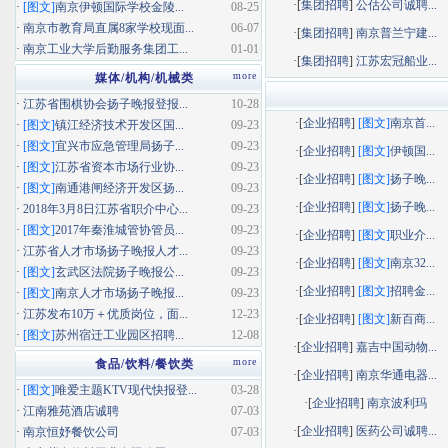
·[
集团招聘
]
公估公司诚聘...
·
[图文]
南京伊顿国际学校金陵...
08-25
·
南京市教育局直属8家学校现面...
06-07
·[
集团招聘
]
南京普兰宁建...
·
南京工业大学后勤服务集团工...
01-01
·[
集团招聘
]
江苏宏冠船业...
more
媒体/机构/机械类
·
江苏省围棋协会扬子晚报登报...
10-28
·[
企业招聘
]
[图文]
南京首...
·
[图文]
镇江经济技术开发区国...
09-23
·
[图文]
宜兴市应急管理局扬子...
09-23
·[
企业招聘
]
[图文]
伊顿国...
·
[图文]
江苏省资本市场行业协...
09-23
·[
企业招聘
]
[图文]
扬子晚...
·
[图文]
南通港闸经济开发区扬...
09-23
·[
企业招聘
]
[图文]
扬子晚...
·
2018年3月8日江苏省职介中心...
09-23
·
[图文]
2017年秦淮城管协管员...
09-23
·[
企业招聘
]
[图文]
职业介...
·
江苏省人才市场扬子晚报人才...
09-23
·[
企业招聘
]
[图文]
南京32...
·
[图文]
玄武区法院扬子晚报公...
09-23
·[
企业招聘
]
[图文]
招聘金...
·
[图文]
南京人才市场扬子晚报...
09-23
·
江苏发布10万＋优质岗位，面...
12-23
·[
企业招聘
]
[图文]
新百商...
·
[图文]
苏州宿迁工业园区招聘...
12-08
·[
企业招聘
]
嘉吉中国动物...
more
食品/饮料/餐饮类
·[
企业招聘
]
南京华通电器...
·
[图文]
唯爱主题KTV现代快报登...
03-28
·[
企业招聘
]
南京波利玛
·
江南雅苑酒店诚聘
07-03
·[
企业招聘
]
医药公司诚聘...
·
南京恒妤餐饮公司
07-03