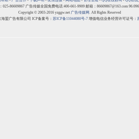
站帮助
-
广告合作
-
下载声明
-
友情连接
-
网站地图
-
管理登陆
-
QQ在线咨询
-
QQ在线
5-86609867 广告传媒全国免费电话:400-661-9909 邮箱：86609867@163.com 96.096
Copyright © 2003-2016 yzggw.net
广告传媒网
. All Rights Reserved
京海盟广告有限公司 ICP备案号：
苏ICP备11044080号-7
增值电信业务经营许可证号：
苏