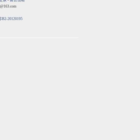
交谈
-
留言信箱
@163.com
B2-20120195