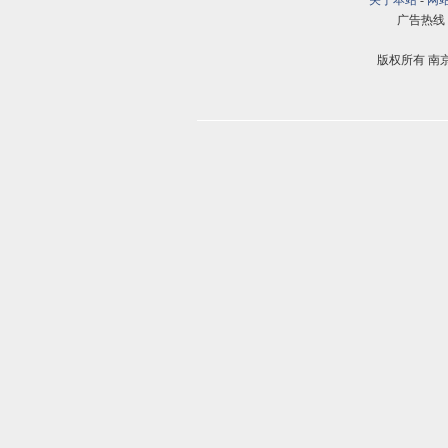
关于本站
-
网
广告热线：02
版权所有 南