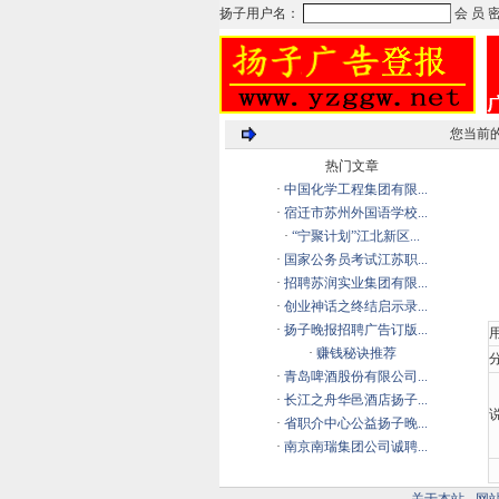
您当前
热门文章
·
中国化学工程集团有限...
·
宿迁市苏州外国语学校...
·
“宁聚计划”江北新区...
·
国家公务员考试江苏职...
·
招聘苏润实业集团有限...
·
创业神话之终结启示录...
·
扬子晚报招聘广告订版...
·
赚钱秘诀推荐
分
·
青岛啤酒股份有限公司...
·
长江之舟华邑酒店扬子...
说
·
省职介中心公益扬子晚...
·
南京南瑞集团公司诚聘...