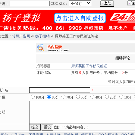
的位置：
传媒广告网
->
扬子招聘
-> 厨师英国工作移民签证评论
招聘评论
招聘标题
厨师英国工作移民签证
评论情况
共有
0
人参与评价，平均得分：
0
分
暂时无人参加评
用户名
！
 值
100分
85分
70分
55分
40分
25分
10分
 明
(注“
！
”为必填内容。)