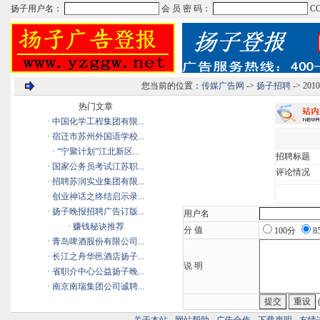
您当前的位置：
传媒广告网
->
扬子招聘
-> 2
热门文章
·
中国化学工程集团有限...
·
宿迁市苏州外国语学校...
·
“宁聚计划”江北新区...
招聘标题
·
国家公务员考试江苏职...
评论情况
·
招聘苏润实业集团有限...
·
创业神话之终结启示录...
·
扬子晚报招聘广告订版...
用户名
·
赚钱秘诀推荐
分 值
100分
8
·
青岛啤酒股份有限公司...
·
长江之舟华邑酒店扬子...
说 明
·
省职介中心公益扬子晚...
·
南京南瑞集团公司诚聘...