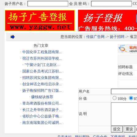
您当前的位置：
传媒广告网
->
扬子招聘
-> 省
热门文章
·
中国化学工程集团有限...
·
宿迁市苏州外国语学校...
·
“宁聚计划”江北新区...
招聘标题
·
国家公务员考试江苏职...
评论情况
·
招聘苏润实业集团有限...
·
创业神话之终结启示录...
·
扬子晚报招聘广告订版...
用户名
·
赚钱秘诀推荐
分 值
100分
8
·
青岛啤酒股份有限公司...
·
长江之舟华邑酒店扬子...
说 明
·
省职介中心公益扬子晚...
·
南京南瑞集团公司诚聘...