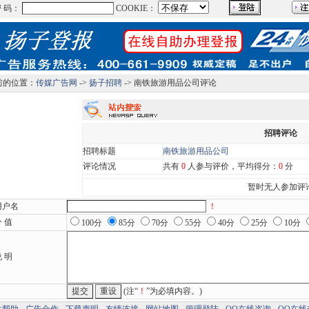
前的位置：
传媒广告网
->
扬子招聘
-> 南铁旅游用品公司评论
招聘评论
招聘标题
南铁旅游用品公司
评论情况
共有
0
人参与评价，平均得分：
0
分
暂时无人参加评
用户名
！
 值
100分
85分
70分
55分
40分
25分
10分
 明
(注“
！
”为必填内容。)