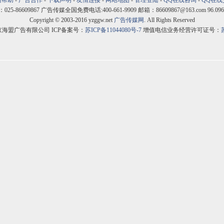
站帮助
-
广告合作
-
下载声明
-
友情连接
-
网站地图
-
管理登陆
-
QQ在线咨询
-
QQ在线
5-86609867 广告传媒全国免费电话:400-661-9909 邮箱：86609867@163.com 96.096
Copyright © 2003-2016 yzggw.net
广告传媒网
. All Rights Reserved
京海盟广告有限公司 ICP备案号：
苏ICP备11044080号-7
增值电信业务经营许可证号：
苏