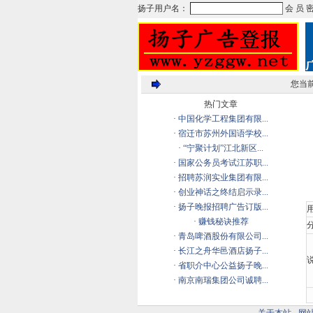
您当
热门文章
·
中国化学工程集团有限...
·
宿迁市苏州外国语学校...
·
“宁聚计划”江北新区...
·
国家公务员考试江苏职...
·
招聘苏润实业集团有限...
·
创业神话之终结启示录...
·
扬子晚报招聘广告订版...
·
赚钱秘诀推荐
分
·
青岛啤酒股份有限公司...
·
长江之舟华邑酒店扬子...
说
·
省职介中心公益扬子晚...
·
南京南瑞集团公司诚聘...