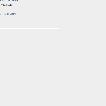
交谈
-
留言信箱
@163.com
B2-20120195