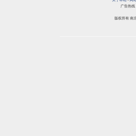
关于本站
-
网
广告热线：02
版权所有 南