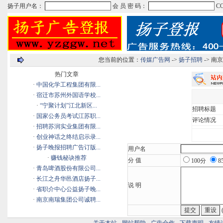
您当前的位置：
传媒广告网
->
扬子招聘
-> 
热门文章
·
中国化学工程集团有限...
·
宿迁市苏州外国语学校...
·
“宁聚计划”江北新区...
招聘标题
·
国家公务员考试江苏职...
评论情况
·
招聘苏润实业集团有限...
·
创业神话之终结启示录...
·
扬子晚报招聘广告订版...
用户名
·
赚钱秘诀推荐
分 值
100分
8
·
青岛啤酒股份有限公司...
·
长江之舟华邑酒店扬子...
说 明
·
省职介中心公益扬子晚...
·
南京南瑞集团公司诚聘...