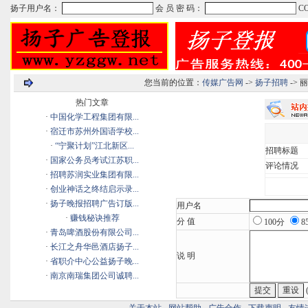
您当前的位置：
传媒广告网
->
扬子招聘
->
热门文章
·
中国化学工程集团有限...
·
宿迁市苏州外国语学校...
·
“宁聚计划”江北新区...
招聘标题
·
国家公务员考试江苏职...
评论情况
·
招聘苏润实业集团有限...
·
创业神话之终结启示录...
·
扬子晚报招聘广告订版...
用户名
·
赚钱秘诀推荐
分 值
100分
8
·
青岛啤酒股份有限公司...
·
长江之舟华邑酒店扬子...
说 明
·
省职介中心公益扬子晚...
·
南京南瑞集团公司诚聘...