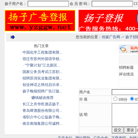
您当前的位置：
传媒广告网
->
扬子招
热门文章
·
中国化学工程集团有限...
·
宿迁市苏州外国语学校...
·
“宁聚计划”江北新区...
招聘标题
·
国家公务员考试江苏职...
评论情况
·
招聘苏润实业集团有限...
·
创业神话之终结启示录...
·
扬子晚报招聘广告订版...
用户名
·
赚钱秘诀推荐
分 值
100分
8
·
长江之舟华邑酒店扬子...
·
青岛啤酒股份有限公司...
说 明
·
省职介中心公益扬子晚...
·
南京南瑞集团公司诚聘...