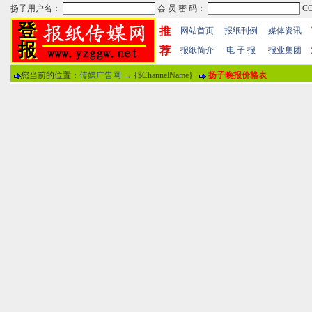
推
网站首页
报纸刊例
媒体资讯
荐
报纸简介
电 子 报
报业集团
您当前的位置：
传媒广告网
→ {$ChannelName}
扬子晚报价格表
热门文章
·
苏州日报数字版电子报...
·
东南早报数字版电子报...
·
南方周末报数字版电子...
报纸标题
·
大连晚报数字报电子版...
评论情况
·
参考消息数字版电子报...
·
半岛晨报数字报电子版...
用户名
·
羊城晚报数字版电子报...
·
苍梧晚报数字版电子报...
分 值
100分
8
·
邯郸日报数字版电子报...
·
衡阳晚报数字版电子报...
说 明
·
扬州晚报数字版电子报...
·
无锡日报数字版电子报...
关于本站
-
网站帮助
-
广告合作
-
下载声明
-
友情
广告热线：025-86609867 广告传媒全国免费电话:400