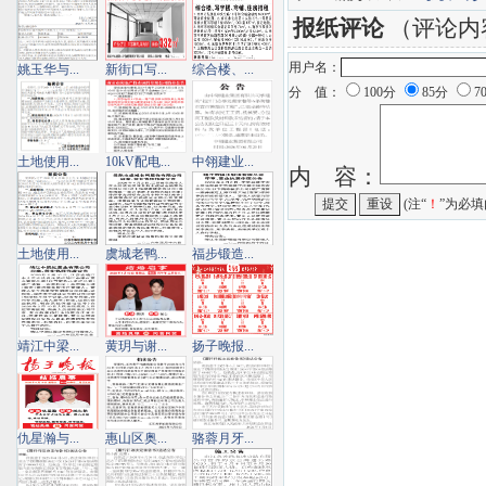
报纸评论
（评论内
用户名：
姚玉华与...
新街口写...
综合楼、...
分 值：
100分
85分
7
土地使用...
10kV配电...
中翎建业...
内 容：
(注“
！
”为必填
土地使用...
虞城老鸭...
福步锻造...
靖江中梁...
黄玥与谢...
扬子晚报...
仇星瀚与...
惠山区奥...
骆蓉月牙...