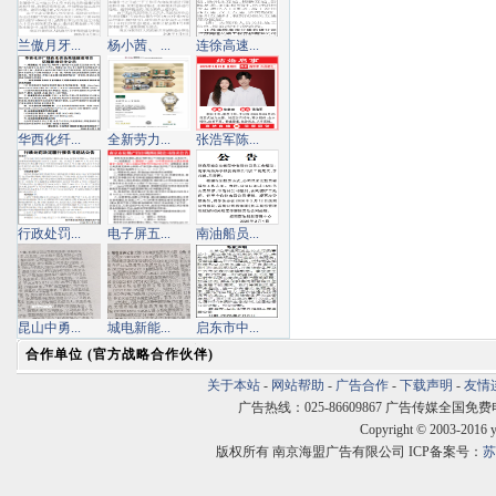
兰傲月牙...
杨小茜、...
连徐高速...
华西化纤...
全新劳力...
张浩军陈...
行政处罚...
电子屏五...
南油船员...
昆山中勇...
城电新能...
启东市中...
合作单位 (官方战略合作伙伴)
关于本站
-
网站帮助
-
广告合作
-
下载声明
-
友情
广告热线：025-86609867 广告传媒全国免费电话:400
Copyright © 2003-2016 
版权所有 南京海盟广告有限公司 ICP备案号：
苏