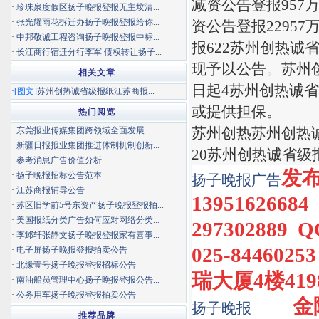
减资公告登报957
·
珍珠泉度假区扬子晚报登报无主坟清...
·
张光耀雨花拆迁办扬子晚报登报给你...
资公告登报2295
·
中邦敬诚工程咨询扬子晚报登报中标...
报622苏州创热诚
·
长江商行宿迁分行李军 债权转让扬子...
现予以公告。苏州
相关文章
日起4苏州创热诚
·
[图文]
苏州创热诚省级报纸江苏商报...
或提供担保。
热门阅览
苏州创热苏州创热
·
东莞报业传媒集团跨领域全面发展
·
新疆日报报业集团推进体制机制创新...
20苏州创热诚省级
·
参考消息广告价值分析
发布热
·
扬子晚报招标公告范本
扬子晚报
广告
·
江苏商报辅导公告
1395162668
·
苏区旧学前5号东资产扬子晚报登报拍...
·
美国报纸分类广告如何应对网络分类...
297302889 
·
李邺轩张静文扬子晚报登报家有喜事...
025-8446
·
电子屏扬子晚报登报拍卖公告
·
北缘壹号扬子晚报登报招标公告
瑞大厦4楼4198
·
南油船员管理中心扬子晚报登报公告...
·
公务用车扬子晚报登报拍卖公告
金
扬子晚报
推荐品牌