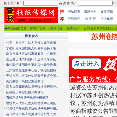
推
网站首页
报纸刊例
媒体资讯
荐
报纸简介
电 子 报
报业集团
您当前的位置：
传媒广告网
→
报纸传媒
→
媒体点评
→ 苏州创热诚省级报纸江苏
苏州创
最新发布
·
公章、财务章、法人章遗失扬子晚报...
·
宁馨阳光家园残疾人托养中心扬子晚...
·
南京市鼓楼区诚和家庭服务中心扬子...
·
连云港山地情怀自行车运动俱乐部扬...
·
出生医学证明遗失更名公告扬子晚报...
·
三知堂文化服务中心扬子晚报登报解...
·
无锡市惠山区党外知识分子联谊会扬...
·
吴沈燕扬子晚报登报道歉信
减资公告苏州创热
·
活力太阳花舞蹈队扬子晚报登报民办...
·
招租扬子晚报登报分类登报
根据20苏州创热诚
·
石鼓路137号扬子晚报登报招租
议，苏州创热诚精工
·
退役军人优待证丢失出生医学证明扬...
·
和凤镇平安志愿者协会扬子晚报登报...
苏商报减资公告登报2
·
会计师证书扬子晚报登报退役军人优...