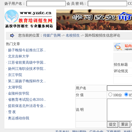
您当前的位置：
传媒广告网
->
名校招生
-> 国外院校招生信息评论
热门文章
·
扬子晚报今起推出江苏...
·
北京吉林大学
·
江苏省前黄高级中学国...
招生标题
·
扬州江海职业技术学院...
评论情况
·
京江学院
·
第二届扬子晚报杯作文...
·
太湖学院
用户名
·
金陵科技学院
分 值
100分
8
·
省教育考试院公布2010...
·
提前保送北外法语专业...
说 明
·
雪 夜
·
奥运感动你我