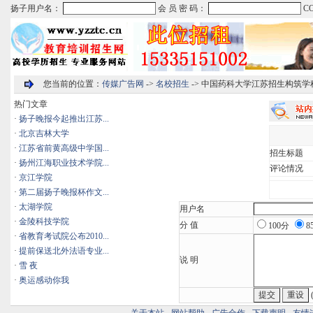
您当前的位置：
传媒广告网
->
名校招生
-> 中国药科大学江苏招生构筑
热门文章
·
扬子晚报今起推出江苏...
·
北京吉林大学
·
江苏省前黄高级中学国...
招生标题
·
扬州江海职业技术学院...
评论情况
·
京江学院
·
第二届扬子晚报杯作文...
·
太湖学院
用户名
·
金陵科技学院
分 值
100分
8
·
省教育考试院公布2010...
·
提前保送北外法语专业...
说 明
·
雪 夜
·
奥运感动你我