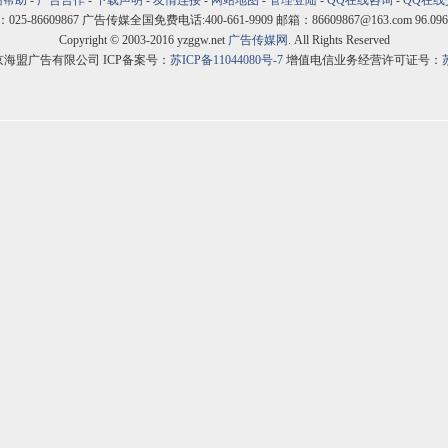
站帮助
-
广告合作
-
下载声明
-
友情连接
-
网站地图
-
管理登陆
-
QQ在线咨询
-
QQ在线
5-86609867 广告传媒全国免费电话:400-661-9909 邮箱：86609867@163.com 96.096
Copyright © 2003-2016 yzggw.net
广告传媒网
. All Rights Reserved
京海盟广告有限公司 ICP备案号：
苏ICP备11044080号-7
增值电信业务经营许可证号：
苏