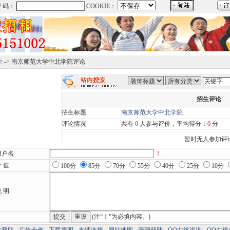
生
-> 南京师范大学中北学院评论
招生评论
招生标题
南京师范大学中北学院
评论情况
共有
0
人参与评价，平均得分：
0
分
暂时无人参加评
用户名
！
 值
100分
85分
70分
55分
40分
25分
10分
 明
(注“
！
”为必填内容。)