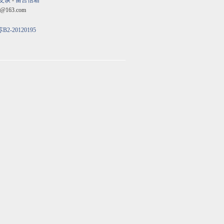
交谈
-
留言信箱
@163.com
B2-20120195