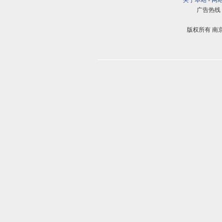
关于本站
-
网
广告热线：02
版权所有 南