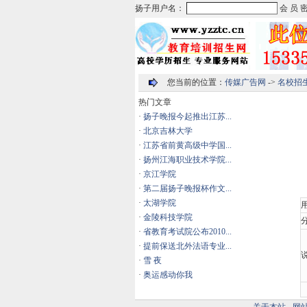
您当前的位置：
传媒广告网
->
名校招
热门文章
·
扬子晚报今起推出江苏...
·
北京吉林大学
·
江苏省前黄高级中学国...
·
扬州江海职业技术学院...
·
京江学院
·
第二届扬子晚报杯作文...
·
太湖学院
·
金陵科技学院
分
·
省教育考试院公布2010...
·
提前保送北外法语专业...
说
·
雪 夜
·
奥运感动你我