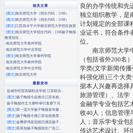
良的办学传统和先
相关文章
·
[图文]
南京师范大学（招生代码：1108）
独立组织教学，是
·
[图文]
南京师范大学（招生代码：1108）
计划规定的全部课
·
[图文]
江苏高水平大学南京师范大学招生政策
业证书，符合条件
·
[图文]
南京师范大学招生代码：1108扬子晚报
教育招生...
位。
·
南京师范大学泰州学院
南京师范大学中北学
·
南京师范大学中北学院
·
[图文]
南京师范大学泰州学院
（包括省外200
·
南京师范大学泰州学院
学类(文学新闻传播
·
南京师范大学中北学院
·
[图文]
南京师范大学
科强化班)三个大
最新发布
据本人兴趣再选择
·
盐城市经贸高级职业学校 江苏联合...
旅游管理）、法学（
·
[图文]
扬子晚报今起推出江苏名校...
金融学专业包括艺
·
扬子晚报作文大赛昨举行复赛下月...
·
[图文]
双一流大学扬子晚报发布最...
收40人；信息管理
·
[图文]
扬子晚报今推江苏名校推荐...
人；音乐学专业包
·
[图文]
金鹰侨鸿皇冠假日酒店扬子...
·
[图文]
美英加扬子晚报招生广告三...
传达艺术设计、环境