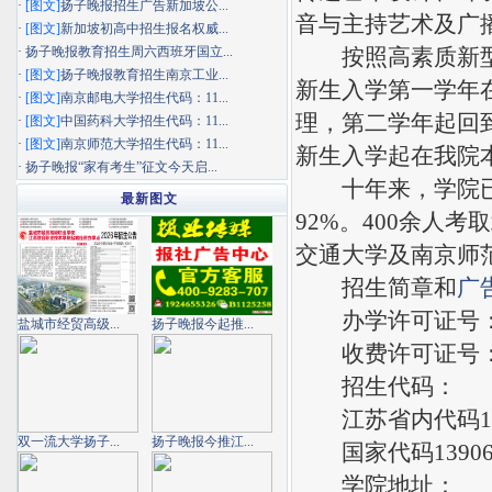
·
[图文]
扬子晚报招生广告新加坡公...
音与主持艺术及广
·
[图文]
新加坡初高中招生报名权威...
·
扬子晚报教育招生周六西班牙国立...
按照高素质新型应
·
[图文]
扬子晚报教育招生南京工业...
新生入学第一学年
·
[图文]
南京邮电大学招生代码：11...
理，第二学年起回到
·
[图文]
中国药科大学招生代码：11...
·
[图文]
南京师范大学招生代码：11...
新生入学起在我院
·
扬子晚报“家有考生”征文今天启...
十年来，学院已有
最新图文
92%。400余人
交通大学及南京师
招生简章和
广
办学许可证号：教民3
盐城市经贸高级...
扬子晚报今起推...
收费许可证号：320
招生代码：
江苏省内代码18
双一流大学扬子...
扬子晚报今推江...
国家代码1390
学院地址：