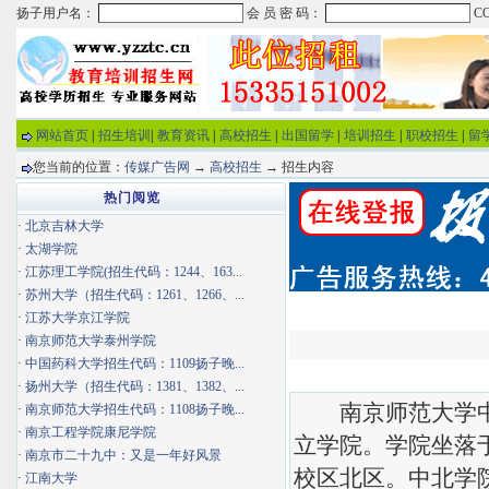
网站首页
|
招生培训
|
教育资讯
|
高校招生
|
出国留学
|
培训招生
|
职校招生
|
留
您当前的位置：
传媒广告网
→
高校招生
→ 招生内容
热门阅览
·
北京吉林大学
·
太湖学院
·
江苏理工学院(招生代码：1244、163...
·
苏州大学（招生代码：1261、1266、...
·
江苏大学京江学院
·
南京师范大学泰州学院
·
中国药科大学招生代码：1109扬子晚...
·
扬州大学（招生代码：1381、1382、...
南京师范大学中北
·
南京师范大学招生代码：1108扬子晚...
·
南京工程学院康尼学院
立学院。学院坐落
·
南京市二十九中：又是一年好风景
校区北区。中北学院
·
江南大学