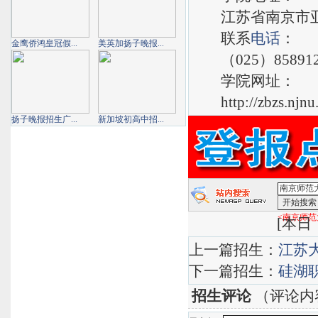
江苏省南京市亚东新
联系
电话
：
金鹰侨鸿皇冠假...
美英加扬子晚报...
（025）8589128
学院网址：
http://zbzs.njnu.
扬子晚报招生广...
新加坡初高中招...
<南京师范
[
本日：
上一篇招生：
江苏
下一篇招生：
硅湖
招生评论
（评论内