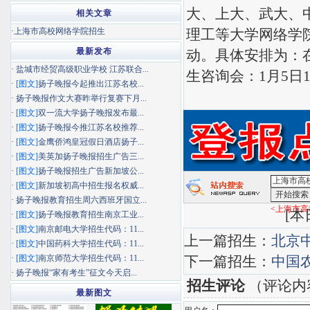
大、上大、武大、
相关文章
·
上海市高校网络学院招生
理工等大学网络学
最新发布
动。具体安排为：在
·
盐城市经贸高级职业学校 江苏联合...
生咨询会：1月5日1
·
[图文]
扬子晚报今起推出江苏名校...
·
扬子晚报作文大赛昨举行复赛下月...
·
[图文]
双一流大学扬子晚报发布最...
·
[图文]
扬子晚报今推江苏名校推荐...
·
[图文]
金鹰侨鸿皇冠假日酒店扬子...
·
[图文]
美英加扬子晚报招生广告三...
·
[图文]
扬子晚报招生广告新加坡公...
·
[图文]
新加坡初高中招生报名权威...
·
扬子晚报教育招生周六西班牙国立...
<上海市高
[
本日
·
[图文]
扬子晚报教育招生南京工业...
·
[图文]
南京邮电大学招生代码：11...
上一篇招生：
北京
·
[图文]
中国药科大学招生代码：11...
·
[图文]
南京师范大学招生代码：11...
下一篇招生：
中国
·
扬子晚报“家有考生”征文今天启...
招生评论
（评论内
最新图文