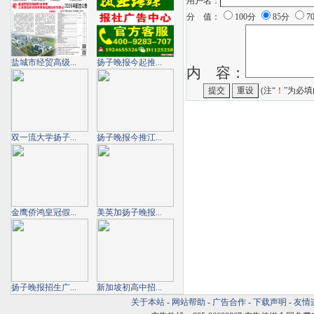
用户名：
分 值：
100分
85分
7
盐城市经贸高级...
扬子晚报今起推...
内 容：
(注“
！
”为必填
双一流大学扬子...
扬子晚报今推江...
金鹰侨鸿皇冠假...
美英加扬子晚报...
扬子晚报招生广...
新加坡初高中招...
关于本站
-
网站帮助
-
广告合作
-
下载声明
-
友情