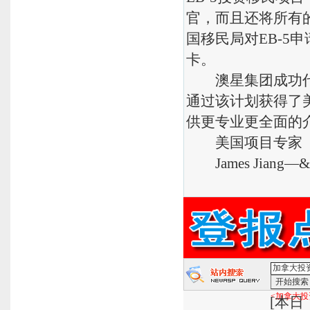
官，而且还将所有的
国移民局对EB-5
卡。
澳星集团成功代理
通过该计划获得了美国
供更专业更全面的
美国项目专家
James Jiang—&
<加拿大投
[
本日：