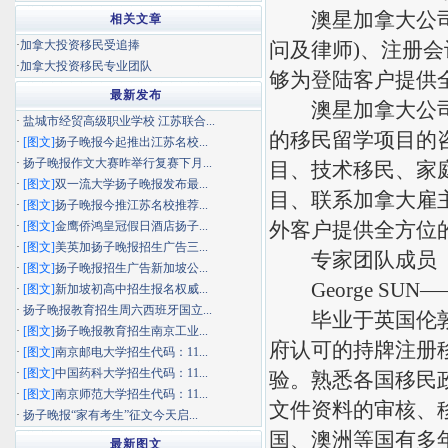
澳星加拿大公司拥
相关文章
·
加拿大投资移民受追捧
问及律师)、注册会
·
加拿大投资移民专业团队
够为登陆客户提供
最新发布
澳星加拿大公司同
·
盐城市经贸高级职业学校 江苏联合...
的移民留学项目的
·
[图文]
扬子晚报今起推出江苏名校...
·
扬子晚报作文大赛昨举行复赛下月...
目、技术移民、家
·
[图文]
双一流大学扬子晚报发布最...
目、联系加拿大雇
·
[图文]
扬子晚报今推江苏名校推荐...
外客户提供全方位
·
[图文]
金鹰侨鸿皇冠假日酒店扬子...
·
[图文]
美英加扬子晚报招生广告三...
专家团队成员
·
[图文]
扬子晚报招生广告新加坡公...
George SU
·
[图文]
新加坡初高中招生报名权威...
·
扬子晚报教育招生周六西班牙国立...
毕业于英国伦敦大
·
[图文]
扬子晚报教育招生南京工业...
府认可的持牌注册移民
·
[图文]
南京邮电大学招生代码：11...
·
[图文]
中国药科大学招生代码：11...
验。熟悉各国移民
·
[图文]
南京师范大学招生代码：11...
文件资料的审核、
·
扬子晚报“家有考生”征文今天启...
国、澳洲等国有多
最新图文