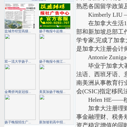
熟悉各国留学政策
Kimberly L
在加拿大生活10
部和新加坡总部工作8
盐城市经贸高级...
扬子晚报今起推...
学专家,完成了加拿
是加拿大注册会计师
Antonie Zu
双一流大学扬子...
扬子晚报今推江...
毕业于加拿大著名
法语、西班牙语、
南美洲从事教育行
会(CSIC)指定
金鹰侨鸿皇冠假...
美英加扬子晚报...
Helen HE—
加拿大注册理财规划师
事金融理财、税务
扬子晚报招生广...
新加坡初高中招...
资产稳定增值的同