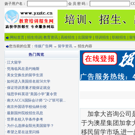
网站首页
|
招生培训
|
教育资讯
|
高校招生
|
出国留学
|
培训招生
|
职校招生
|
留
您当前的位置：
传媒广告网
→
留学资讯
→ 招生内容
热门阅览
·
江大留学
·
凭海临风在圣约翰斯
·
美女交换生的留学生涯
·
如何进入美国排名前50大学
·
保证培训质量才能保证就业
·
瑞思学科英语“美国小学”夏令营
·
南大ACCA国际会计师 “2+2”班可获...
·
南京外国语学校仙林分校
加拿大咨询公司是
·
最新国外院校招生讯息
·
世界名校入学条件参考
于为澳星集团加拿
·
为什么选择金阳光美国留学？
移民留学市场,进
·
希望之星在这里闪烁