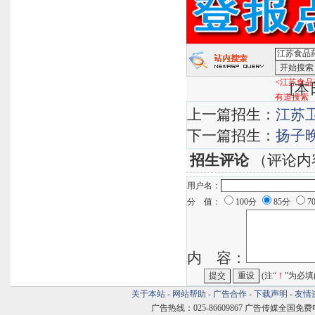
<江苏食品
[
本日
有道搜索
上一篇招生：
江苏
下一篇招生：
扬子
招生评论
（评论内
用户名：
分 值：
100分
85分
7
内 容：
(注“
！
”为必填
关于本站
-
网站帮助
-
广告合作
-
下载声明
-
友情
广告热线：025-86609867 广告传媒全国免费电话:400