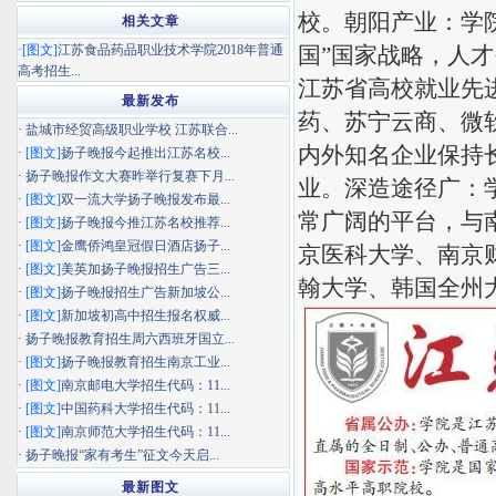
校。朝阳产业：学
相关文章
·
[图文]
江苏食品药品职业技术学院2018年普通
国”国家战略，人才
高考招生...
江苏省高校就业先
最新发布
药、苏宁云商、微
·
盐城市经贸高级职业学校 江苏联合...
内外知名企业保持
·
[图文]
扬子晚报今起推出江苏名校...
·
扬子晚报作文大赛昨举行复赛下月...
业。深造途径广：学
·
[图文]
双一流大学扬子晚报发布最...
常广阔的平台，与
·
[图文]
扬子晚报今推江苏名校推荐...
·
[图文]
金鹰侨鸿皇冠假日酒店扬子...
京医科大学、南京
·
[图文]
美英加扬子晚报招生广告三...
翰大学、韩国全州
·
[图文]
扬子晚报招生广告新加坡公...
·
[图文]
新加坡初高中招生报名权威...
·
扬子晚报教育招生周六西班牙国立...
·
[图文]
扬子晚报教育招生南京工业...
·
[图文]
南京邮电大学招生代码：11...
·
[图文]
中国药科大学招生代码：11...
·
[图文]
南京师范大学招生代码：11...
·
扬子晚报“家有考生”征文今天启...
最新图文