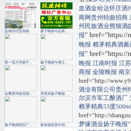
血酒
金哈达
怀庄酒
商网
贵州特曲招商
州民族酒业熊猫酒
盐城市经贸高级...
扬子晚报今起推...
" href="https:/
报
晚报
赖茅精典酒
酱
" href="https:/
报
晚报
江南时报
江
双一流大学扬子...
扬子晚报今推江...
商报
金陵晚报
南京
href="http://www.y9
酒业有限公司
贵州
金鹰侨鸿皇冠假...
美英加扬子晚报...
尔滨市军工酿酒厂
赖茅精典53度500m
href="http://shan
梦缘酒业
扬子晚报
"
扬子晚报招生广...
新加坡初高中招...