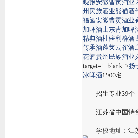
晚报
安徽曹贡酒业
州民族酒业熊猫酒
福酒
安徽曹贡酒业
加啤酒
山东青加啤
精典酒
杜酱利群酒
传承酒
蓬莱云雀酒
花酒
贵州民族酒业
target="_blank">
扬
冰啤酒
1900名
招生专业39个
江苏省中国特色
学校地址：江苏省