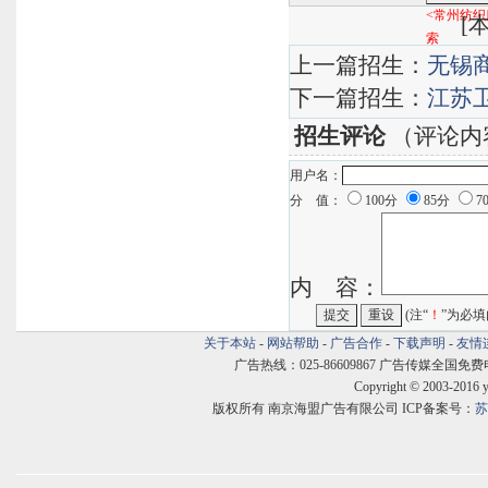
<常州纺织
[
本
索
上一篇招生：
无锡商
下一篇招生：
江苏卫
招生评论
（评论内
用户名：
分 值：
100分
85分
7
内 容：
(注“
！
”为必填
关于本站
-
网站帮助
-
广告合作
-
下载声明
-
友情
广告热线：025-86609867 广告传媒全国免费电话:400
Copyright © 2003-2016 
版权所有 南京海盟广告有限公司 ICP备案号：
苏