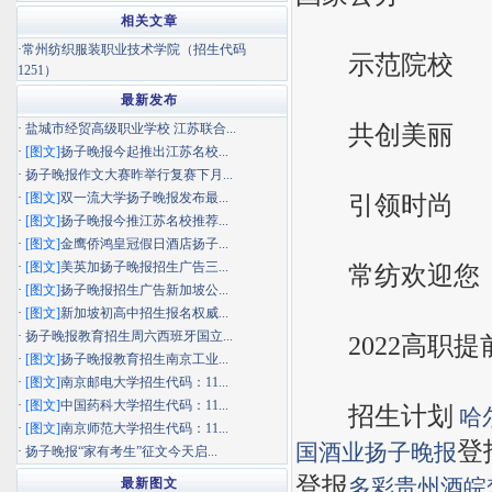
相关文章
·
常州纺织服装职业技术学院（招生代码
示范院校
1251）
最新发布
共创美丽
·
盐城市经贸高级职业学校 江苏联合...
·
[图文]
扬子晚报今起推出江苏名校...
·
扬子晚报作文大赛昨举行复赛下月...
·
[图文]
双一流大学扬子晚报发布最...
引领时尚
·
[图文]
扬子晚报今推江苏名校推荐...
·
[图文]
金鹰侨鸿皇冠假日酒店扬子...
·
[图文]
美英加扬子晚报招生广告三...
常纺欢迎您
·
[图文]
扬子晚报招生广告新加坡公...
·
[图文]
新加坡初高中招生报名权威...
·
扬子晚报教育招生周六西班牙国立...
2022高职提
·
[图文]
扬子晚报教育招生南京工业...
·
[图文]
南京邮电大学招生代码：11...
·
[图文]
中国药科大学招生代码：11...
招生计划
哈
·
[图文]
南京师范大学招生代码：11...
登报
国酒业
扬子晚报
·
扬子晚报“家有考生”征文今天启...
登报
多彩贵州酒
皖
最新图文