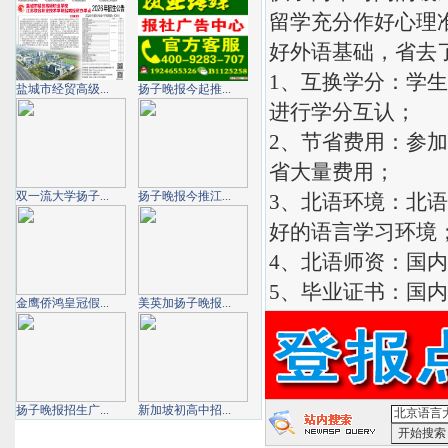
留学充分作好心理
好外语基础，省去
1、互换学分：学
盐城市经贸高级...
扬子晚报今起推...
进行学分互认；
2、节省费用：参
省大量费用；
双一流大学扬子...
扬子晚报今推江...
3、北语环境：北
好的语言学习环境
4、北语师资：国
5、毕业证书：国
金鹰侨鸿皇冠假...
美英加扬子晚报...
扬子晚报招生广...
新加坡初高中招...