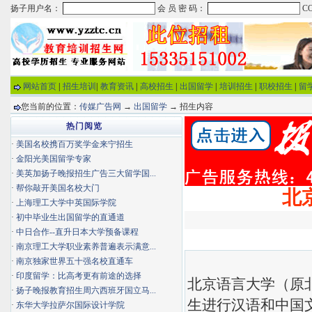
网站首页
|
招生培训
|
教育资讯
|
高校招生
|
出国留学
|
培训招生
|
职校招生
|
留
您当前的位置：
传媒广告网
→
出国留学
→ 招生内容
热门阅览
·
美国名校携百万奖学金来宁招生
·
金阳光美国留学专家
·
美英加扬子晚报招生广告三大留学国...
·
帮你敲开美国名校大门
北
·
上海理工大学中英国际学院
·
初中毕业生出国留学的直通道
·
中日合作--直升日本大学预备课程
·
南京理工大学职业素养普遍表示满意...
·
南京独家世界五十强名校直通车
·
印度留学：比高考更有前途的选择
北京语言大学（原
·
扬子晚报教育招生周六西班牙国立马...
生进行汉语和中国
·
东华大学拉萨尔国际设计学院