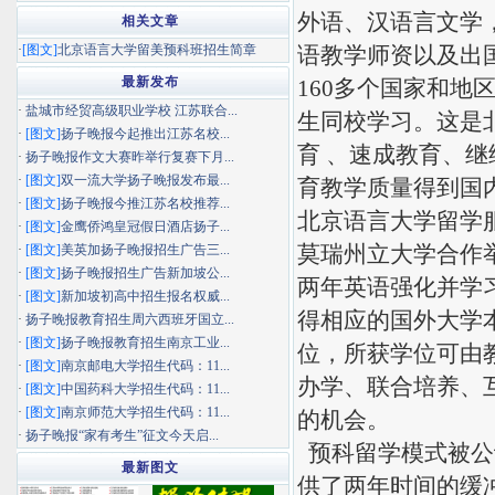
外语、汉语言文学
相关文章
·
[图文]
北京语言大学留美预科班招生简章
语教学师资以及出
最新发布
160多个国家和地区
·
盐城市经贸高级职业学校 江苏联合...
生同校学习。这是
·
[图文]
扬子晚报今起推出江苏名校...
育 、速成教育、
·
扬子晚报作文大赛昨举行复赛下月...
·
[图文]
双一流大学扬子晚报发布最...
育教学质量得到国
·
[图文]
扬子晚报今推江苏名校推荐...
北京语言大学留学
·
[图文]
金鹰侨鸿皇冠假日酒店扬子...
莫瑞州立大学合作
·
[图文]
美英加扬子晚报招生广告三...
·
[图文]
扬子晚报招生广告新加坡公...
两年英语强化并学
·
[图文]
新加坡初高中招生报名权威...
得相应的国外大学
·
扬子晚报教育招生周六西班牙国立...
·
[图文]
扬子晚报教育招生南京工业...
位，所获学位可由
·
[图文]
南京邮电大学招生代码：11...
办学、联合培养、
·
[图文]
中国药科大学招生代码：11...
·
[图文]
南京师范大学招生代码：11...
的机会。
·
扬子晚报“家有考生”征文今天启...
预科留学模式被公
最新图文
供了两年时间的缓