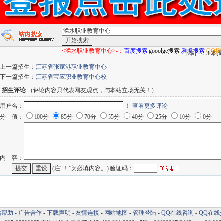
<溧水职业教育中心>-：
百度搜索
gooolge搜索
雅虎搜索
QQ
[
本日：3 本周：
上一篇招生：
江苏省张家港职业教育中心
下一篇招生：
江苏省宝应职业教育中心校
招生评论
（评论内容只代表网友观点，与本站立场无关！）
用户名：
！
查看更多评论
分 值：
100分
85分
70分
55分
40分
25分
10分
0分
内 容：
(注“
！
”为必填内容。) 验证码：
站帮助
-
广告合作
-
下载声明
-
友情连接
-
网站地图
-
管理登陆
-
QQ在线咨询
-
QQ在线