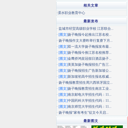
相关文章
·
溧水职业教育中心
最新发布
·
盐城市经贸高级职业学校 江苏联合...
·
[图文]
扬子晚报今起推出江苏名校...
·
扬子晚报作文大赛昨举行复赛下月...
·
[图文]
双一流大学扬子晚报发布最...
·
[图文]
扬子晚报今推江苏名校推荐...
·
[图文]
金鹰侨鸿皇冠假日酒店扬子...
·
[图文]
美英加扬子晚报招生广告三...
·
[图文]
扬子晚报招生广告新加坡公...
·
[图文]
新加坡初高中招生报名权威...
·
扬子晚报教育招生周六西班牙国立...
·
[图文]
扬子晚报教育招生南京工业...
·
[图文]
南京邮电大学招生代码：11...
·
[图文]
中国药科大学招生代码：11...
·
[图文]
南京师范大学招生代码：11...
·
扬子晚报“家有考生”征文今天启...
最新图文