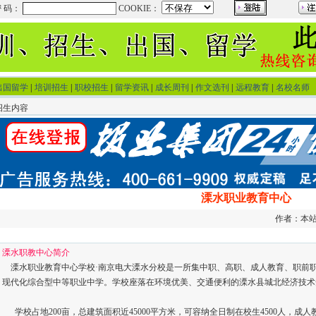
出国留学
|
培训招生
|
职校招生
|
留学资讯
|
成长周刊
|
作文选刊
|
远程教育
|
名校名师
招生内容
溧水职业教育中心
作者：本站 
溧水职教中心简介
溧水职业教育中心学校·南京电大溧水分校是一所集中职、高职、成人教育、职前
现代化综合型中等职业中学。学校座落在环境优美、交通便利的溧水县城北经济技术
学校占地200亩，总建筑面积近45000平方米，可容纳全日制在校生4500人，成人教育