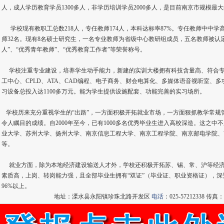
人，成人学历教育学员1300多人，非学历培训学员2000多人，是目前南京市规模最
学校现有教职工总数218人，专任教师174人，本科达标率87%。专任教师中中学高
师32名。现有8名硕士研究生，一名专业教师为省级中心教研组成员，五名教师被认
人”、“优秀青年教师”、“优秀教育工作者”等荣誉称号。
学校注重专业建设，培养学生动手能力，新建的实训大楼拥有科技含量高、符合专
工中心、CPLD、ATA、CAD编程、电子商务、财会电算化、多媒体语音视听室、
习设备总投入达1100多万元。能为学生提供设施配套、功能完善的实习场所。
学校历来充分重视学生的“出路”，一方面积极开拓就业市场，一方面狠抓教学常规
令人瞩目的成绩。自2000年至今，已有1000多名优秀毕业生进入高校深造。这之
业大学、苏州大学、扬州大学、南京信息工程大学、南京工程学院、南京邮电学院、
等。
就业方面，除为本地经济建设输送人才外，学校还积极开拓苏、锡、常、沪等经济
素质高，上岗、转岗能力强，且全部毕业生拥有“双证”（毕业证、职业资格证），
96%以上。
地址：溧水县永阳镇珍珠北路开发区
电话
：025-57212338 传真：