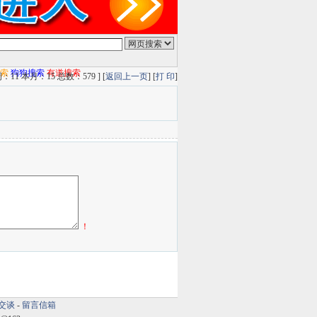
搜索
狗狗搜索
有道搜索
11 本月：15 总数：579 ] [
返回上一页
] [
打 印
]
！
交谈
-
留言信箱