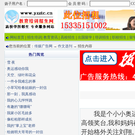
网站首页
|
招生培训
|
教育资讯
|
高校招生
|
出国留学
|
培训招生
|
职校招生
|
留
您当前的位置：
传媒广告网
→
作文选刊
→ 招生内容
热门阅览
·
雪 夜
·
奥运感动你我
·
天空、绿叶和花朵
·
一件令我难忘的事
·
小草写给春姑娘的一封信
·
那一刻，我真感动
·
我的心儿怦怦跳
·
有趣的“绷绷绳”
我是个小小奥运迷
·
我家小区毛娃多
·
像松柏那样成长
高领奖台,我和妈妈
·
我的“掌上宝”老师
开始格外关注刘翔
·
给姚明大哥哥的一封信