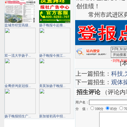
创佳绩！
常州市武进区舜
盐城市经贸高级...
扬子晚报今起推...
双一流大学扬子...
扬子晚报今推江...
<刘翔,加油
[
本
上一篇招生：
科技
下一篇招生：
观体
金鹰侨鸿皇冠假...
美英加扬子晚报...
招生评论
（评论内
用户名：
分 值：
100分
85分
7
扬子晚报招生广...
新加坡初高中招...