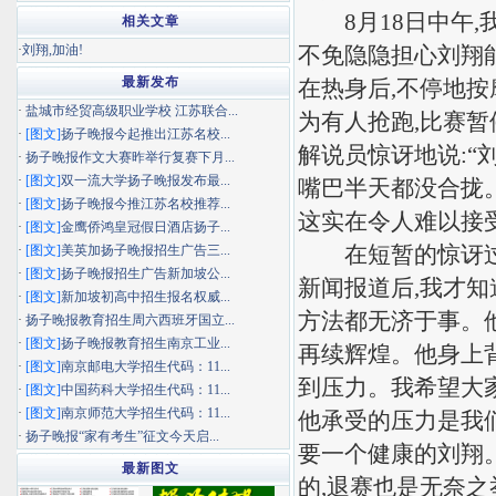
8月18日中午,
相关文章
·
刘翔,加油!
不免隐隐担心刘翔
最新发布
在热身后,不停地按
·
盐城市经贸高级职业学校 江苏联合...
为有人抢跑,比赛暂
·
[图文]
扬子晚报今起推出江苏名校...
解说员惊讶地说:“
·
扬子晚报作文大赛昨举行复赛下月...
·
[图文]
双一流大学扬子晚报发布最...
嘴巴半天都没合拢
·
[图文]
扬子晚报今推江苏名校推荐...
这实在令人难以接
·
[图文]
金鹰侨鸿皇冠假日酒店扬子...
在短暂的惊讶过后
·
[图文]
美英加扬子晚报招生广告三...
·
[图文]
扬子晚报招生广告新加坡公...
新闻报道后,我才知
·
[图文]
新加坡初高中招生报名权威...
方法都无济于事。
·
扬子晚报教育招生周六西班牙国立...
·
[图文]
扬子晚报教育招生南京工业...
再续辉煌。他身上
·
[图文]
南京邮电大学招生代码：11...
到压力。我希望大家
·
[图文]
中国药科大学招生代码：11...
·
[图文]
南京师范大学招生代码：11...
他承受的压力是我
·
扬子晚报“家有考生”征文今天启...
要一个健康的刘翔
最新图文
的,退赛也是无奈之