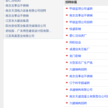
·
爱仁活动房厂
招聘标题
·
南京吉事达不锈钢
甲级监理公司诚聘
·
南京天茂电力设备有限公司招聘
南京吉事达不锈钢
·
南京吉事达不锈钢
·
江苏东大建设集团
甲级监理公司招聘
·
阳光壹佰置业集团无锡项目公司
悦盛彩钢
·
碧桂园．广东博意建筑设计院有限...
爱仁活动房厂
·
江苏凤凰置业有限公司
同旺铝业
成晟信夹芯板厂
龙门彩钢
大型采石厂生产线
六建钢构招聘
南京吉事达不锈钢
江宁科学园诚聘
卓越钢构有限公司
南京天盛混凝土有限责任公司
六建钢构招聘