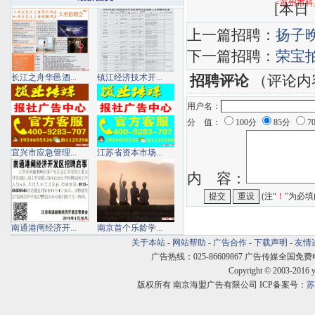
<苏州市科
[
本日：
上一篇招聘：
扬子
下一篇招聘：
荣宝
长江之舟华邑酒...
镇江经济技术开...
招聘评论
（评论内
用户名：
分 值：
100分
85分
7
宜兴市应急管理...
江苏省资本市场...
内 容：
(注“
！
”为必填
南通港闸经济开...
南京首个乐龄学...
关于本站
-
网站帮助
-
广告合作
-
下载声明
-
友情
广告热线：025-86609867 广告传媒全国免费电话:400
Copyright © 2003-2016 
版权所有 南京海盟广告有限公司 ICP备案号：
苏