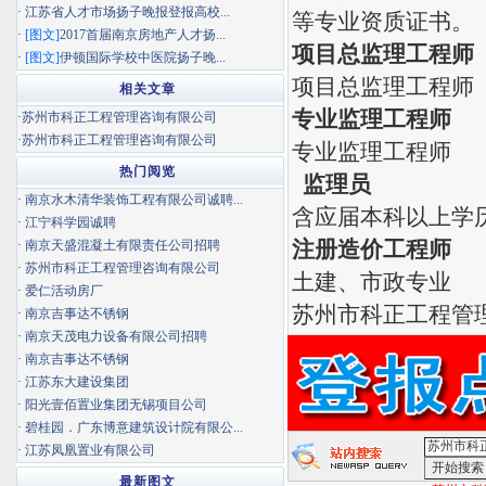
·
江苏省人才市场扬子晚报登报高校...
等专业资质证书。
·
[图文]
2017首届南京房地产人才扬...
项目总监理工程师
·
[图文]
伊顿国际学校中医院扬子晚...
项目总监理工程师
相关文章
专业监理工程师
·
苏州市科正工程管理咨询有限公司
·
苏州市科正工程管理咨询有限公司
专业监理工程师
热门阅览
监理员
·
南京水木清华装饰工程有限公司诚聘...
含应届本科以上学
·
江宁科学园诚聘
注册造价工程师
·
南京天盛混凝土有限责任公司招聘
·
苏州市科正工程管理咨询有限公司
土建、市政专业
·
爱仁活动房厂
苏州市科正工程管
·
南京吉事达不锈钢
·
南京天茂电力设备有限公司招聘
·
南京吉事达不锈钢
·
江苏东大建设集团
·
阳光壹佰置业集团无锡项目公司
·
碧桂园．广东博意建筑设计院有限公...
·
江苏凤凰置业有限公司
最新图文