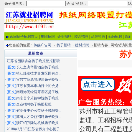
返回扬子招聘首页
|
集团招聘
|
企业招聘
|
校园招聘
|
品牌招聘
|
金融招聘
|
政府
您当前的位置：
传媒广告网
→
扬子招聘
→
建材招聘
→招聘内容 · 网站总访问
苏
最新发布
·
江苏省围棋协会扬子晚报登报招聘...
·
[图文]
长江之舟华邑酒店扬子晚报...
·
[图文]
镇江经济技术开发区国有企...
·
[图文]
宜兴市应急管理局扬子晚报...
·
[图文]
江苏省资本市场行业协会扬...
·
[图文]
南通港闸经济开发区扬子晚...
·
[图文]
南京首个乐龄学院扬子晚报...
·
[图文]
企业招聘扬子晚报登报
苏州市科正工程管
·
[图文]
省职介中心公益扬子晚报登...
·
[图文]
苏省人才公益招聘扬子晚报...
监理、工程招标代
·
[图文]
浙江绍兴隆达机械扬子晚报...
公司具有工程监理
·
2018年3月8日江苏省职介中心扬子...