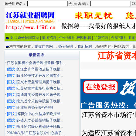
返回扬子招聘首页
|
集团招聘
|
企业招聘
|
校园招聘
|
品牌招聘
|
金融招聘
|
政府
您当前的位置：
传媒广告网
→
扬子招聘
→
政府招聘
→招聘内容 · 网站总访问
江苏省资
最新发布
·
江苏省围棋协会扬子晚报登报招聘...
·
[图文]
长江之舟华邑酒店扬子晚报...
·
[图文]
镇江经济技术开发区国有企...
·
[图文]
宜兴市应急管理局扬子晚报...
·
[图文]
江苏省资本市场行业协会扬...
·
[图文]
南通港闸经济开发区扬子晚...
·
[图文]
南京首个乐龄学院扬子晚报...
·
[图文]
企业招聘扬子晚报登报
江苏省资本市场行
·
[图文]
省职介中心公益扬子晚报登...
·
[图文]
苏省人才公益招聘扬子晚报...
·
[图文]
浙江绍兴隆达机械扬子晚报...
为适应江苏省资本
·
2018年3月8日江苏省职介中心扬子...