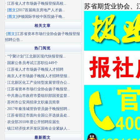
·
江苏省人才市场扬子晚报登报高校...
苏省期货业协会、
·
[图文]
2017首届南京房地产人才扬...
·
[图文]
伊顿国际学校中医院扬子晚...
相关文章
·
[图文]
江苏省资本市场行业协会扬子晚报登报
招聘公告...
热门阅览
·
“宁聚计划”江北新区现代快报登报...
·
国家公务员考试江苏职位449个
·
江苏省人才市场扬子晚报人才招聘
·
南京人才市场扬子晚报人才招聘登报...
·
江北新区化工产业转型发展管理办公...
·
江苏省资本市场行业协会扬子晚报登...
·
中共唐山市政府市委组织部国资监督...
·
苏州市公安局招录文职雇员简章
·
2017年秦淮城管协管员扬子晚报招聘...
·
江苏省宿迁市面向全国公开选拔县处...
·
农业部2010年度公开招聘应届生
·
镇江经济技术开发区国有企业紧缺人...
最新图文