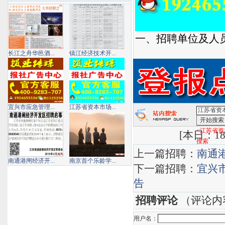
一、招聘单位及人
长江之舟华邑酒...
镇江经济技术开...
宜兴市应急管理...
江苏省资本市场...
<江苏省资
[
本日：18 
搜索
上一篇招聘：
南通
南通港闸经济开...
南京首个乐龄学...
下一篇招聘：
宜兴
告
招聘评论
（评论内
用户名：