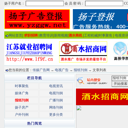
网站首页
|
求职招聘
|
教育培训
|
新闻视频
|
酒水商机
|
工程机械
|
时事聚焦
|
电视资
您当前的位置：
传媒广告网
→
电视广告
→
报纸刊例
→ 文章列表
栏目导航
时事聚焦
电视资讯
<报纸刊例
媒体广角
电视刊例
报纸刊例
广播刊例
扬子房产
网络刊例
户外刊例
更多分类
热门阅览