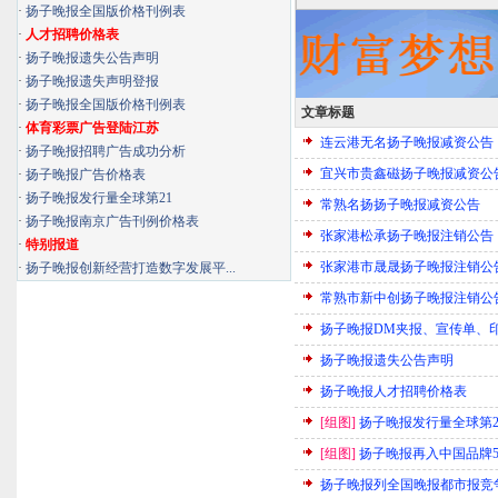
·
扬子晚报全国版价格刊例表
·
人才招聘价格表
·
扬子晚报遗失公告声明
·
扬子晚报遗失声明登报
·
扬子晚报全国版价格刊例表
文章标题
·
体育彩票广告登陆江苏
连云港无名扬子晚报减资公告
·
扬子晚报招聘广告成功分析
宜兴市贵鑫磁扬子晚报减资公
·
扬子晚报广告价格表
·
扬子晚报发行量全球第21
常熟名扬扬子晚报减资公告
·
扬子晚报南京广告刊例价格表
张家港松承扬子晚报注销公告
·
特别报道
张家港市晟晟扬子晚报注销公
·
扬子晚报创新经营打造数字发展平...
常熟市新中创扬子晚报注销公
扬子晚报DM夹报、宣传单、
扬子晚报遗失公告声明
扬子晚报人才招聘价格表
[组图]
扬子晚报发行量全球第2
[组图]
扬子晚报再入中国品牌5
扬子晚报列全国晚报都市报竞争