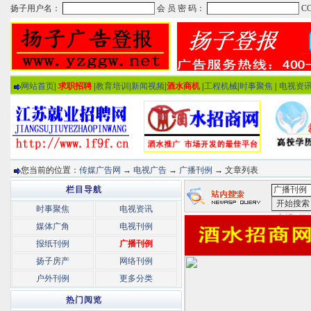
网站首页
|
求职招聘
|
教育培训
|
新闻视频
|
酒水商机
|
工程机械
|
时事聚焦
|
电视资
您当前的位置：
传媒广告网
→
电视广告
→
广播刊例
→ 文章列表
栏目导航
时事聚焦
电视资讯
<广播刊例
媒体广角
电视刊例
报纸刊例
广播刊例
扬子房产
网络刊例
户外刊例
更多分类
热门阅览