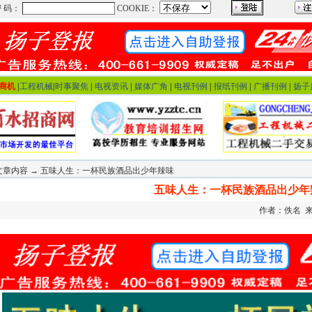
商机
|
工程机械
|
时事聚焦
|
电视资讯
|
媒体广角
|
电视刊例
|
报纸刊例
|
广播刊例
|
扬子
文章内容 → 五味人生：一杯民族酒品出少年辣味
五味人生：一杯民族酒品出少年
作者：佚名 来源：