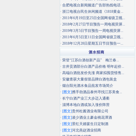
·
合肥电视台新闻频道广告部热线电话...
·
浙江电视台民生休闲频道《1818黄金...
·
2011年6月19日至25日全国网省级卫视...
·
2018年2月27日节目预告一周电视荧屏...
·
2019年3月5日节目预告一周电视荧屏...
·
2011年6月5日至11日全国网省级卫视...
·
2018年12月28日星期五日节目预告一...
酒水招商
·
荣登“江苏白酒创新产品” 梅兰春...
·
古井贡酒部分白酒产品价格 明年起价...
·
高端白酒批发价先涨 商家拟囤货惜售...
·
安徽查获大量假冒品牌白酒包装盒
·
烟台阳光酒水食品批发市场简介
·
[图文]
携手劲酒品泰州寻找江苏美食...
·
长宁白酒产业三大步迈入通衢
·
淄博本地白酒或加入涨价阵营
·
[图文]
贵州杜酱酒业有限公司
·
[图文]
凌少酒业土豪金桃花潭酒
·
[图文]
景红天婚宴生日定制酒
·
[图文]
河北燕赵酒业招商