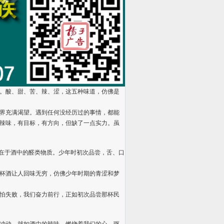
。酸、甜、苦、辣、涩，这五种味道，仿佛是
界充满渴望。遇到任何没经历过的事情，都能
辣味，有目标，有方向，但缺了一点实力。虽
在于酒中的醛类物质。少年时初次品尝，舌、口
杯酒让人回味无穷，仿佛少年时期的青涩和梦
怕失败，我们奋力前行，正如初次品尝那杯民