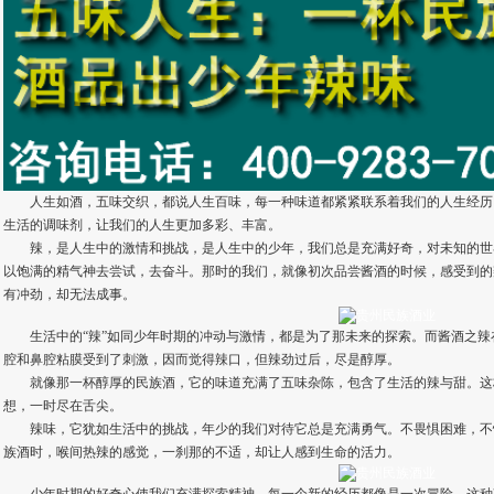
人生如酒，五味交织，都说人生百味，每一种味道都紧紧联系着我们的人生经历
生活的调味剂，让我们的人生更加多彩、丰富。
辣，是人生中的激情和挑战，是人生中的少年，我们总是充满好奇，对未知的世
以饱满的精气神去尝试，去奋斗。那时的我们，就像初次品尝酱酒的时候，感受到的
有冲劲，却无法成事。
生活中的“辣”如同少年时期的冲动与激情，都是为了那未来的探索。而酱酒之辣
腔和鼻腔粘膜受到了刺激，因而觉得辣口，但辣劲过后，尽是醇厚。
就像那一杯醇厚的民族酒，它的味道充满了五味杂陈，包含了生活的辣与甜。这
想，一时尽在舌尖。
辣味，它犹如生活中的挑战，年少的我们对待它总是充满勇气。不畏惧困难，不
族酒时，喉间热辣的感觉，一刹那的不适，却让人感到生命的活力。