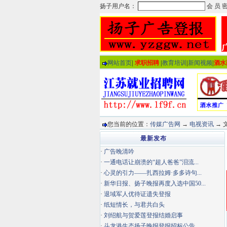
网站首页
|
求职招聘
|
教育培训
|
新闻视频
|
酒水
您当前的位置：
传媒广告网
→
电视资讯
→ 
最新发布
·
广告晚清吟
·
一通电话让崩溃的“超人爸爸”泪流...
·
心灵的引力——扎西拉姆·多多诗句...
·
新华日报、扬子晚报再度入选中国50...
·
退域军人优待证遗失登报
·
纸短情长，与君共白头
·
刘绍航与贺爱莲登报结婚启事
·
斗龙港生态扬子晚报登报招标公告