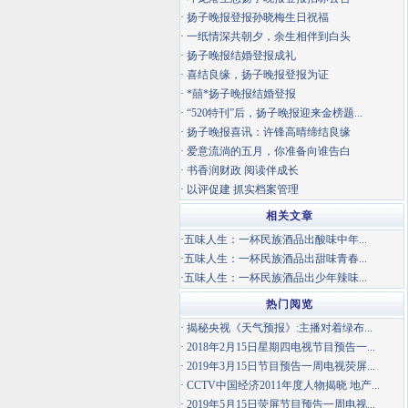
·
扬子晚报登报孙晓梅生日祝福
·
一纸情深共朝夕，余生相伴到白头
·
扬子晚报结婚登报成礼
·
喜结良缘，扬子晚报登报为证
·
*囍*扬子晚报结婚登报
·
“520特刊”后，扬子晚报迎来金榜题...
·
扬子晚报喜讯：许锋高晴缔结良缘
·
爱意流淌的五月，你准备向谁告白
·
书香润财政 阅读伴成长
·
以评促建 抓实档案管理
相关文章
·
五味人生：一杯民族酒品出酸味中年...
·
五味人生：一杯民族酒品出甜味青春...
·
五味人生：一杯民族酒品出少年辣味...
热门阅览
·
揭秘央视《天气预报》:主播对着绿布...
·
2018年2月15日星期四电视节目预告一...
·
2019年3月15日节目预告一周电视荧屏...
·
CCTV中国经济2011年度人物揭晓 地产...
·
2019年5月15日荧屏节目预告一周电视...