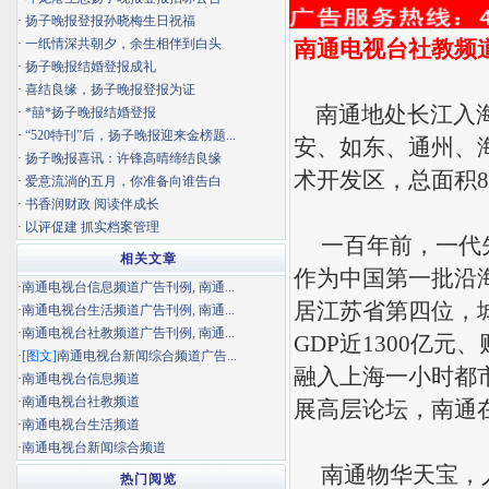
·
扬子晚报登报孙晓梅生日祝福
·
一纸情深共朝夕，余生相伴到白头
南通电视台社教频
·
扬子晚报结婚登报成礼
·
喜结良缘，扬子晚报登报为证
南通地处长江入海
·
*囍*扬子晚报结婚登报
·
“520特刊”后，扬子晚报迎来金榜题...
安、如东、通州、
·
扬子晚报喜讯：许锋高晴缔结良缘
术开发区，总面积8
·
爱意流淌的五月，你准备向谁告白
·
书香润财政 阅读伴成长
·
以评促建 抓实档案管理
一百年前，一代先
相关文章
作为中国第一批沿
·
南通电视台信息频道广告刊例, 南通...
居江苏省第四位，城
·
南通电视台生活频道广告刊例, 南通...
·
南通电视台社教频道广告刊例, 南通...
GDP近1300亿
·
[图文]
南通电视台新闻综合频道广告...
融入上海一小时都市
·
南通电视台信息频道
·
南通电视台社教频道
展高层论坛，南通
·
南通电视台生活频道
·
南通电视台新闻综合频道
南通物华天宝，人
热门阅览