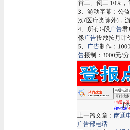
首二、倒二 10%，
3、游动字幕：公益类
次(医疗类除外)，
4、所有G段
广告
君
像
广告
投放按月计
5、
广告
制作：1000
告
摄制：3000元/分
<南通电视
[
本
狗狗搜索
上一篇文章：
南通
广告部电话