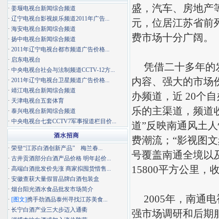
盛，汽车、房地产等
·
姜堰电视台新闻综合频道
·
辽宁电视台影视娱乐频道2011年广告...
元，位居江苏省前
·
海安电视台新闻综合频道
费市场十分广阔。
·
扬中电视台新闻综合频道
·
2011年辽宁电视台都市频道广告价格...
·
启东电视台
凭借二十多年的发
·
中央电视台社会与法制频道CCTV-12方...
内容、强大的市场
·
2011年辽宁电视台卫星频道广告价格...
·
靖江电视台新闻综合频道
办频道，近 20个
·
天津电视台五套体育
乐的主渠道，频道
·
泰兴电视台新闻综合频道
·
中央电视台七套CCTV7军事报道栏目价...
道”反映南通风土
酒水招商
费潮流；“影视图
·
荣登“江苏白酒创新产品” 梅兰春...
号覆盖南通全境以
·
古井贡酒部分白酒产品价格 明年起价...
15800平方公里，
·
高端白酒批发价先涨 商家拟囤货惜售...
·
安徽查获大量假冒品牌白酒包装盒
·
烟台阳光酒水食品批发市场简介
2005年，南通
·
[图文]
携手劲酒品泰州寻找江苏美食...
·
长宁白酒产业三大步迈入通衢
强市场调研和后期