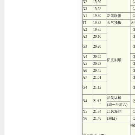
N2
15:50
《
N3
15:58
《
A1
19:30
新闻联播
《
T1
19:33
天气预报
天
A2
19:35
《
A3
20:10
《
G3
20:20
《
A4
20:25
《
阳光剧场
A5
20:28
《
A6
20:45
《
A7
21:01
《
G4
21:12
《
法制纵横
N4
21:15
《
(周一至周六)
N5
21:34
江风海韵
《
N6
21:48
(周日)
《
播