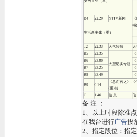
安居置业（重）
B4
22:20
NTTV新闻
《
播
生活新主张（重）
T2
22:33
天气预报
天
B5
22:35
《
B6
23:00
《
大型记实专题
B7
23:25
《
B8
23:49
《
《总而言之》.《
B9
0:14
(重)前
C
1:46
信 息
信
备 注 ：
1、以上时段除准
在我台进行
广告
投
2、指定段位：指