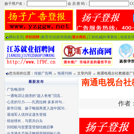
网站首页
|
求职招聘
|
教育培训
|
新闻视频
|
酒水商机
|
工程机械
|
时事聚焦
|
电视资
您当前的位置：
传媒广告网
→
电视刊例
→ 文章内容 → 南通电视台社教频道广
南通电视台社
最新发布
·
广告晚清吟
·
一通电话让崩溃的“超人爸爸”泪流...
·
心灵的引力——扎西拉姆·多多诗句...
作者：
·
新华日报、扬子晚报再度入选中国50...
·
退域军人优待证遗失登报
·
纸短情长，与君共白头
·
刘绍航与贺爱莲登报结婚启事
·
斗龙港生态扬子晚报登报招标公告