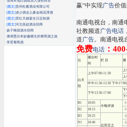
·
淄博本地白酒或加入涨价阵营
赢”中实现
广告
价值
·
[图文]
贵州杜酱酒业有限公司
·
[图文]
凌少酒业土豪金桃花潭酒
·
[图文]
景红天婚宴生日定制酒
南通电视台，南通
·
[图文]
河北燕赵酒业招商
社教频道
广告
电话
·
扬子晚报酒水招商
·
澳洲墨尔本妙趣横生的葡萄酒之旅
道
广告
。南通电视
·
享受葡萄酒
免费
：400
电话
播出时
位
栏 目
播
间
上
上午07:00-11:30
上
白天
中午11:30-13:30 下午17:0
段
下
下午13:30-17:00
下
B1
18:05
《
今晚评谈
B2
18:15
《
B3
18:25
《
N1
18:40
《
总而言之