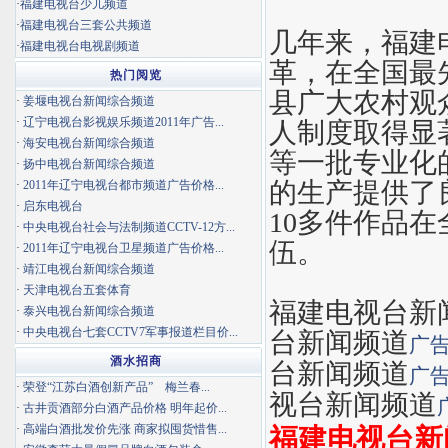
·
福建电视台少儿频道
·
福建电视台三套公共频道
几年来，福建
·
福建电视台电视剧频道
革，在全国最
热门阅览
县广大农村观
·
姜堰电视台新闻综合频道
·
辽宁电视台影视娱乐频道2011年广告...
人制度取得显
·
海安电视台新闻综合频道
等一批专业化
·
扬中电视台新闻综合频道
的生产提供了
·
2011年辽宁电视台都市频道广告价格...
·
启东电视台
10多件作品
·
中央电视台社会与法制频道CCTV-12方...
伍。
·
2011年辽宁电视台卫星频道广告价格...
·
靖江电视台新闻综合频道
·
天津电视台五套体育
福建电视台新
·
泰兴电视台新闻综合频道
·
中央电视台七套CCTV7军事报道栏目价...
台新闻频道
广
酒水招商
台新闻频道
广
·
荣登“江苏白酒创新产品” 梅兰春...
视台新闻频道
·
古井贡酒部分白酒产品价格 明年起价...
·
高端白酒批发价先涨 商家拟囤货惜售...
福建电视台新