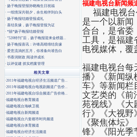
福建电视台新闻频
·
扬子晚报登报孙晓梅生日祝福
福建电视台创
·
一纸情深共朝夕，余生相伴到白头
·
扬子晚报结婚登报成礼
是一个以新闻
·
喜结良缘，扬子晚报登报为证
合台，是省委
·
*囍*扬子晚报结婚登报
工具，是福建
·
“520特刊”后，扬子晚报迎来金榜题...
·
扬子晚报喜讯：许锋高晴缔结良缘
电视媒体，覆
·
爱意流淌的五月，你准备向谁告白
·
书香润财政 阅读伴成长
·
以评促建 抓实档案管理
福建电视台每
相关文章
播》《新闻纵
·
2011年福建电视台经济生活频道广告...
车》等新闻栏
·
2011年福建电视台电视剧频道广告价...
文艺类的《前
·
2011年福建电视台综合频道广告价格...
·
福建电视台教育频道
苑视线》《大
·
福建电视台海峡卫视
行》《大视野
·
福建电视台新闻频道
·
福建电视台六套都市时尚频道
《聚焦体坛》
·
福建电视台体育频道
锋》《阳光季
·
福建电视台经济生活频道