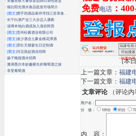
·
安徽查获大量假冒品牌白酒包装盒
免费
：400
·
烟台阳光酒水食品批发市场简介
电话
·
[图文]
携手劲酒品泰州寻找江苏美食...
·
长宁白酒产业三大步迈入通衢
·
淄博本地白酒或加入涨价阵营
·
[图文]
贵州杜酱酒业有限公司
·
[图文]
凌少酒业土豪金桃花潭酒
·
[图文]
景红天婚宴生日定制酒
·
[图文]
河北燕赵酒业招商
·
扬子晚报酒水招商
<福建电视
[
本日
·
澳洲墨尔本妙趣横生的葡萄酒之旅
·
享受葡萄酒
上一篇文章：
福建
下一篇文章：
福建
文章评论
（评论内
用户名：
分 值：
100分
85分
7
内 容：