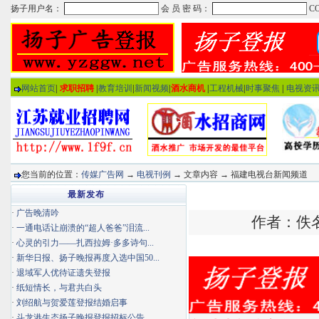
网站首页
|
求职招聘
|
教育培训
|
新闻视频
|
酒水商机
|
工程机械
|
时事聚焦
|
电视资
您当前的位置：
传媒广告网
→
电视刊例
→ 文章内容 → 福建电视台新闻频道
最新发布
·
广告晚清吟
作者：佚名 
·
一通电话让崩溃的“超人爸爸”泪流...
·
心灵的引力——扎西拉姆·多多诗句...
·
新华日报、扬子晚报再度入选中国50...
·
退域军人优待证遗失登报
·
纸短情长，与君共白头
·
刘绍航与贺爱莲登报结婚启事
·
斗龙港生态扬子晚报登报招标公告